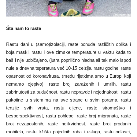
Šta nam to raste
Rastu dani u (samo)izolaciji, raste ponuda različitih oblika i
boja maski, rastu i ove zimske temperature u vaktu kada to
baš i nije uobičajeno, (jutra poprilično hladna ali tek malo ispod
nule a dnevna teperatura već 10-15 celzija, rastu godine, raste
opasnost od koronavirusa, (među rijetkima smo u Europi koji
nemamo cjepivo), raste broj zaraženih i umrlih, rastu
zabrinutosti za budućnost, rastu nepravde i nejednakosti, rastu
pukotine u sistemima na sve strane u svim porama, rastu
tenzije svih vrsta, rastu cijene, raste siromaštvo i
besperspektivnost, rastu pohlepe, raste broj migranata, raste
broj nezaposlenih, raste nelikvidnost, raste broj prodanih
mobitela, rastu tržišta pojedinih roba i usluga, rastu odlasci,