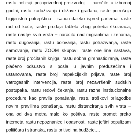
rastu poticaji poljoprivednoj proizvodnji – naročito u izbornoj
godini, rastu zaduživanja i države i građana, raste potrošnja
higijenskih potrepština – sapun daleko ispred parfema, raste
rad od kuće, raste prodaja tableta zbog potreba školaraca,
raste nasilje svih vrsta – naročito nad migrantima i ženama,
rastu dugovanja, rastu bolovanja, rastu potraživanja, raste
samovanje, rastu ZOOM skupovi, raste one line nastava,
raste broj pročitanih knjiga, rastu sobna gimnasticiranja, raste
plaćeno odsustvo s posla u javnim preduzećima i
ustanovama, raste broj inspekcijskih prijava, raste broj
vatrogasnih intervencija, raste broj nezavršenih sudskih
postupaka, rastu redovi čekanja, rastu razne institucionalne
procedure kao pravila ponašanja, rastu troškovi prilagodbe
novim pravilima ponašanja, rastu distanciranja svih vrsta –
ona od dva metra malo ko poštiva, raste promet preko
interneta, rastu nepoznanice i opasnosti, raste jeftini populizam
političara i stranaka, rastu pritisci na budžete,…