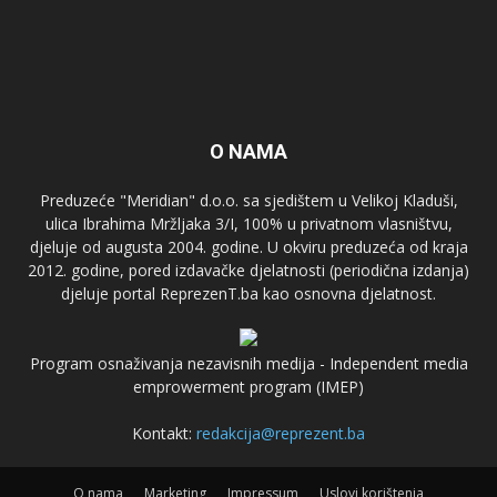
O NAMA
Preduzeće "Meridian" d.o.o. sa sjedištem u Velikoj Kladuši,
ulica Ibrahima Mržljaka 3/I, 100% u privatnom vlasništvu,
djeluje od augusta 2004. godine. U okviru preduzeća od kraja
2012. godine, pored izdavačke djelatnosti (periodična izdanja)
djeluje portal ReprezenT.ba kao osnovna djelatnost.
Program osnaživanja nezavisnih medija - Independent media
emprowerment program (IMEP)
Kontakt:
redakcija@reprezent.ba
O nama
Marketing
Impressum
Uslovi korištenja