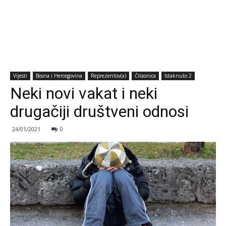
Vijesti
Bosna i Hercegovina
Reprezentov(a)
Čitaonica
Istaknuto 2
Neki novi vakat i neki
drugačiji društveni odnosi
24/01/2021
0