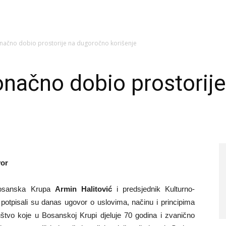
ačno dobio prostorije na dugoročno korišenje
načno dobio prostorij
vor
osanska Krupa
Armin Halitović
i predsjednik Kulturno-
potpisali su danas ugovor o uslovima, načinu i principima
ruštvo koje u Bosanskoj Krupi djeluje 70 godina i zvanično