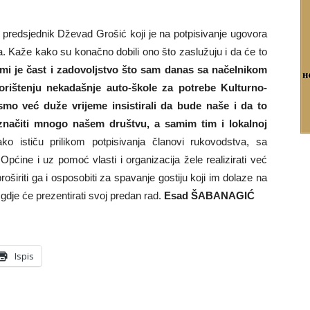
ni predsjednik Dževad Grošić koji je na potpisivanje ugovora
. Kaže kako su konačno dobili ono što zaslužuju i da će to
 mi je čast i zadovoljstvo što sam danas sa načelnikom
ištenju nekadašnje auto-škole za potrebe Kulturno-
mo već duže vrijeme insistirali da bude naše i da to
značiti mnogo našem društvu, a samim tim i lokalnoj
ko ističu prilikom potpisivanja članovi rukovodstva, sa
pćine i uz pomoć vlasti i organizacija žele realizirati već
, proširiti ga i osposobiti za spavanje gostiju koji im dolaze na
 gdje će prezentirati svoj predan rad.
Esad ŠABANAGIĆ
Ispis