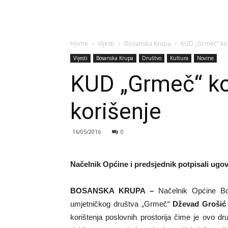
Home
Vijesti
Bosanska Krupa
KUD „Grmeč“ kon
Vijesti
Bosanska Krupa
Društvo
Kultura
Novine
KUD „Grmeč“ ko
korišenje
16/05/2016
0
Načelnik Općine i predsjednik potpisali ugo
BOSANSKA KRUPA –
Načelnik Općine B
umjetničkog društva „Grmeč“
Dževad Grošić
korištenja poslovnih prostorija čime je ovo d