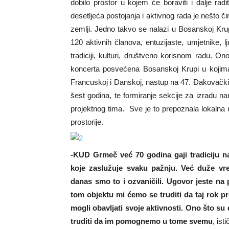
dobilo prostor u kojem će boraviti i dalje radit
desetljeća postojanja i aktivnog rada je nešto č
zemlji. Jedno takvo se nalazi u Bosanskoj Kru
120 aktivnih članova, entuzijaste, umjetnike, lj
tradiciji, kulturi, društveno korisnom radu. 
koncerta posvećena Bosanskoj Krupi u kojima 
Francuskoj i Danskoj, nastup na 47. Đakovačkim
šest godina, te formiranje sekcije za izradu na
projektnog tima. Sve je to prepoznala lokalna 
prostorije.
-KUD Grmeč već 70 godina gaji tradiciju n
koje zaslužuje svaku pažnju. Već duže v
danas smo to i ozvaničili. Ugovor jeste na p
tom objektu mi ćemo se truditi da taj rok 
mogli obavljati svoje aktivnosti. Ono što su
truditi da im pomognemo u tome svemu
, ist