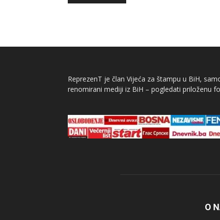
ReprezenT je član Vijeća za štampu u BiH, samor
renomirani mediji iz BiH – pogledati priloženu fo
O 