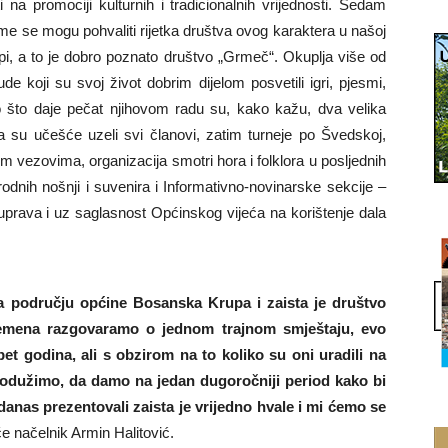
i na promociji kulturnih i tradicionalnih vrijednosti. Sedam
ime se mogu pohvaliti rijetka društva ovog karaktera u našoj
pi, a to je dobro poznato društvo „Grmeč“. Okuplja više od
ude koji su svoj život dobrim dijelom posvetili igri, pjesmi,
Ono što daje pečat njihovom radu su, kako kažu, dva velika
su učešće uzeli svi članovi, zatim turneje po Švedskoj,
 vezovima, organizacija smotri hora i folklora u posljednih
rodnih nošnji i suvenira i Informativno-novinarske sekcije –
uprava i uz saglasnost Općinskog vijeća na korištenje dala
a području općine Bosanska Krupa i zaista je društvo
remena razgovaramo o jednom trajnom smještaju, evo
et godina, ali s obzirom na to koliko su oni uradili na
produžimo, da damo na jedan dugoročniji period kako bi
 danas prezentovali zaista je vrijedno hvale i mi ćemo se
iče načelnik Armin Halitović.