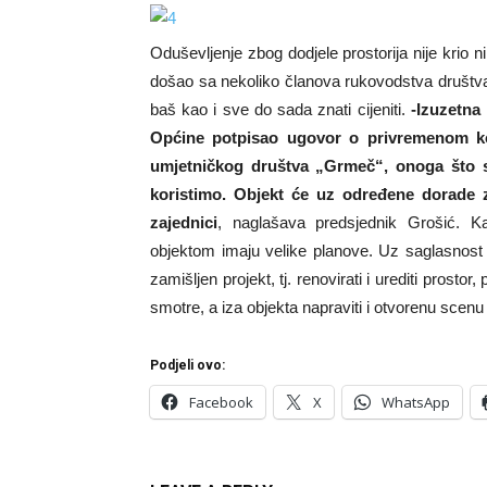
Oduševljenje zbog dodjele prostorija nije krio 
došao sa nekoliko članova rukovodstva društva
baš kao i sve do sada znati cijeniti.
-Izuzetna
Općine potpisao ugovor o privremenom kor
umjetničkog društva „Grmeč“, onoga što s
koristimo. Objekt će uz određene dorade 
zajednici
, naglašava predsjednik Grošić. Ka
objektom imaju velike planove. Uz saglasnost O
zamišljen projekt, tj. renovirati i urediti prostor
smotre, a iza objekta napraviti i otvorenu scenu
Podjeli ovo:
Facebook
X
WhatsApp