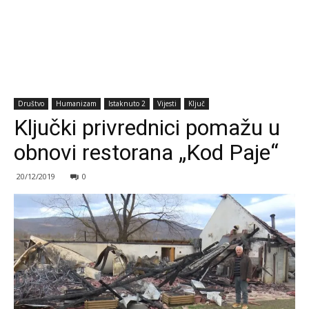
Društvo
Humanizam
Istaknuto 2
Vijesti
Ključ
Ključki privrednici pomažu u
obnovi restorana „Kod Paje“
20/12/2019
0