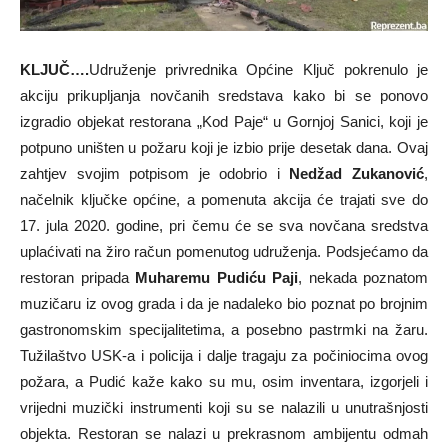
KLJUČ….
Udruženje privrednika Općine Ključ pokrenulo je
akciju prikupljanja novčanih sredstava kako bi se ponovo
izgradio objekat restorana „Kod Paje“ u Gornjoj Sanici, koji je
potpuno uništen u požaru koji je izbio prije desetak dana. Ovaj
zahtjev svojim potpisom je odobrio i
Nedžad Zukanović
,
načelnik ključke općine, a pomenuta akcija će trajati sve do
17. jula 2020. godine, pri čemu će se sva novčana sredstva
uplaćivati na žiro račun pomenutog udruženja. Podsjećamo da
restoran pripada
Muharemu Pudiću Paji
, nekada poznatom
muzičaru iz ovog grada i da je nadaleko bio poznat po brojnim
gastronomskim specijalitetima, a posebno pastrmki na žaru.
Tužilaštvo USK-a i policija i dalje tragaju za počiniocima ovog
požara, a Pudić kaže kako su mu, osim inventara, izgorjeli i
vrijedni muzički instrumenti koji su se nalazili u unutrašnjosti
objekta. Restoran se nalazi u prekrasnom ambijentu odmah