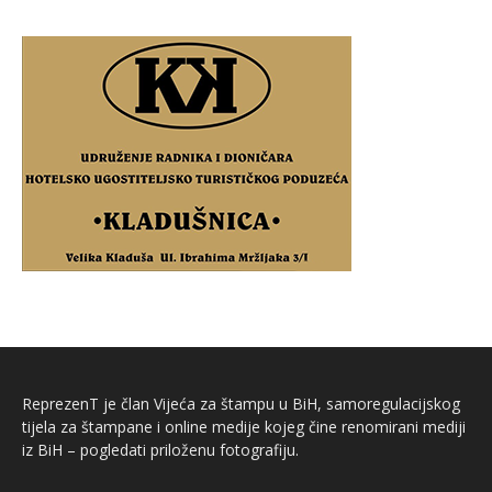
ReprezenT je član Vijeća za štampu u BiH, samoregulacijskog
tijela za štampane i online medije kojeg čine renomirani mediji
iz BiH – pogledati priloženu fotografiju.