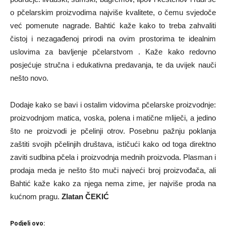
o pčelarskim proizvodima najviše kvalitete, o čemu svjedoče
već pomenute nagrade. Bahtić kaže kako to treba zahvaliti
čistoj i nezagađenoj prirodi na ovim prostorima te idealnim
uslovima za bavljenje pčelarstvom . Kaže kako redovno
posjećuje stručna i edukativna predavanja, te da uvijek nauči
nešto novo.
Dodaje kako se bavi i ostalim vidovima pčelarske proizvodnje:
proizvodnjom matica, voska, polena i matične mliječi, a jedino
što ne proizvodi je pčelinji otrov. Posebnu pažnju poklanja
zaštiti svojih pčelinjih društava, ističući kako od toga direktno
zaviti sudbina pčela i proizvodnja mednih proizvoda. Plasman i
prodaja meda je nešto što muči najveći broj proizvođača, ali
Bahtić kaže kako za njega nema zime, jer najviše proda na
kućnom pragu.
Zlatan ČEKIĆ
Podjeli ovo: