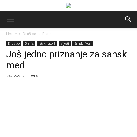
Home
Društvo
Biznis
Društvo
Biznis
Istaknuto 2
Vijesti
Sanski Most
Još jedno priznanje za sanski
med
26/12/2017
0