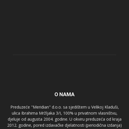
O NAMA
Preduzeće "Meridian" d.o.o. sa sjedištem u Velikoj Kladuši,
ulica Ibrahima Mržljaka 3/I, 100% u privatnom vlasništvu,
djeluje od augusta 2004. godine. U okviru preduzeća od kraja
2012. godine, pored izdavačke djelatnosti (periodična izdanja)