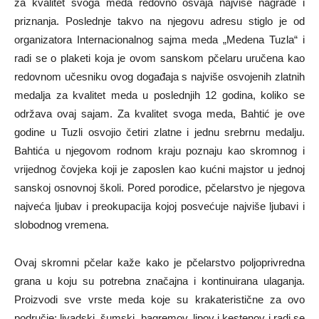
za kvalitet svoga meda redovno osvaja najviše nagrade i
priznanja. Poslednje takvo na njegovu adresu stiglo je od
organizatora Internacionalnog sajma meda „Medena Tuzla“ i
radi se o plaketi koja je ovom sanskom pčelaru uručena kao
redovnom učesniku ovog događaja s najviše osvojenih zlatnih
medalja za kvalitet meda u poslednjih 12 godina, koliko se
održava ovaj sajam. Za kvalitet svoga meda, Bahtić je ove
godine u Tuzli osvojio četiri zlatne i jednu srebrnu medalju.
Bahtića u njegovom rodnom kraju poznaju kao skromnog i
vrijednog čovjeka koji je zaposlen kao kućni majstor u jednoj
sanskoj osnovnoj školi. Pored porodice, pčelarstvo je njegova
najveća ljubav i preokupacija kojoj posvećuje najviše ljubavi i
slobodnog vremena.
Ovaj skromni pčelar kaže kako je pčelarstvo poljoprivredna
grana u koju su potrebna značajna i kontinuirana ulaganja.
Proizvodi sve vrste meda koje su krakateristične za ovo
područje: livadski, šumski, bagremov, lipov i kestenov i radi se