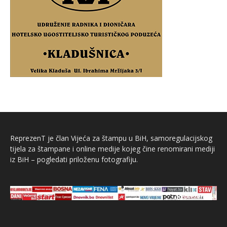
ReprezenT je član Vijeća za štampu u BiH, samoregulacijskog
tijela za štampane i online medije kojeg čine renomirani mediji
iz BiH – pogledati priloženu fotografiju.