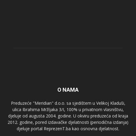
O NAMA
Preduzeće "Meridian" d.o.o. sa sjedištem u Velikoj Kladuši,
ulica Ibrahima Mržljaka 3/I, 100% u privatnom vlasništvu,
djeluje od augusta 2004. godine. U okviru preduzeća od kraja
2012. godine, pored izdavačke djelatnosti (periodična izdanja)
djeluje portal ReprezenT.ba kao osnovna djelatnost.