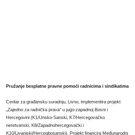
Pružanje besplatne pravne pomoći radnicima i sindikatima
Centar za građansku suradnju, Livno, implementira projekt
„Zajedno za radnička prava“ u jugo-zapadnoj Bosni i
Hercegovini (K1/Unsko-Sanski, K7/Hercegovačko
neretvanski, K8/Zapadnohercegovački i
K10/Livanjski/Hercegbosanski). Projekt financira Međunarodni