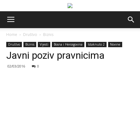
Home
Društvo
Biznis
Društvo
Biznis
Vijesti
Bosna i Hercegovina
Istaknuto 2
Novine
Javni poziv pravnicima
02/03/2016
0