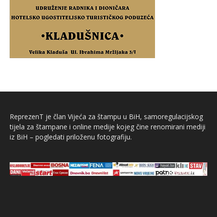
ReprezenT je član Vijeća za štampu u BiH, samoregulacijskog
tijela za štampane i online medije kojeg čine renomirani mediji
iz BiH – pogledati priloženu fotografiju.