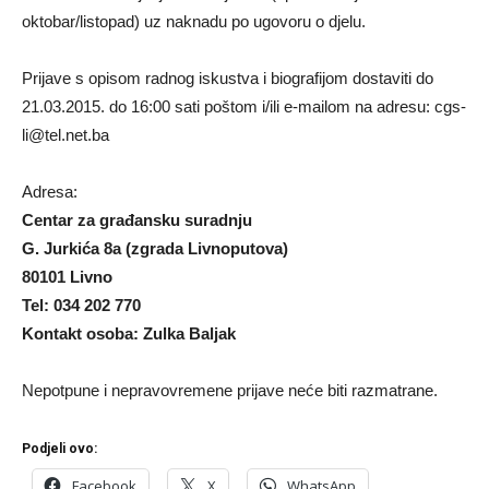
oktobar/listopad) uz naknadu po ugovoru o djelu.
Prijave s opisom radnog iskustva i biografijom dostaviti do
21.03.2015. do 16:00 sati poštom i/ili e-mailom na adresu: cgs-
li@tel.net.ba
Adresa:
Centar za građansku suradnju
G. Jurkića 8a (zgrada Livnoputova)
80101 Livno
Tel: 034 202 770
Kontakt osoba: Zulka Baljak
Nepotpune i nepravovremene prijave neće biti razmatrane.
Podjeli ovo:
Facebook
X
WhatsApp