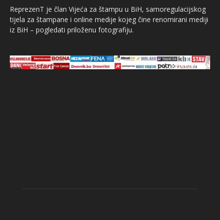
ReprezenT je član Vijeća za štampu u BiH, samoregulacijskog
tijela za štampane i online medije kojeg čine renomirani mediji
iz BiH – pogledati priloženu fotografiju.