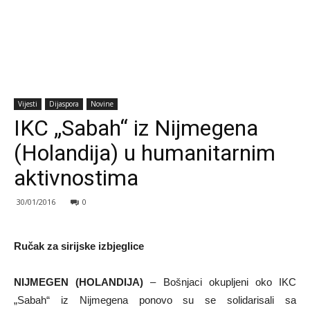
Vijesti
Dijaspora
Novine
IKC „Sabah“ iz Nijmegena
(Holandija) u humanitarnim
aktivnostima
30/01/2016
0
Ručak za sirijske izbjeglice
NIJMEGEN
(HOLANDIJA)
– Bošnjaci okupljeni oko IKC
„Sabah“ iz Nijmegena ponovo su se solidarisali sa