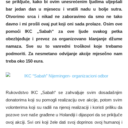
se priključe, kako bi ovim unesrećenim ljudima uljepšali
bar jedan dan u mjesecu i vratili nadu u bolje sutra.
Otvorimo srca i nikad ne zaboravimo da smo ne tako
davno i mi prošli ovaj put koji oni sada prolaze. Osim ove
pomoći IKC „Sabah“ za ove ljude svakog petka
obezbjeđuje i prevoz za organizovano klanjanje džume
namaza. Sve su to vanredni troškovi koje trebamo
podmoriti. Za nesmetano odvijanje akcije mjesečno nam
treba oko 150 eura
.
Rukovdstvo IKC „Sabah“ se zahvaljuje svim dosadašnjim
donatorima koji su pomogli realizaciju ove akcije, potom svim
volonterima koji su radili na njenoj realizaciji i koristi priliku da
pozove sve naše građene u Holandiji i dijaspori da se priključe
ovoj akciji. Svi oni koji žele dati svoj doprinos ovoj humanoj i