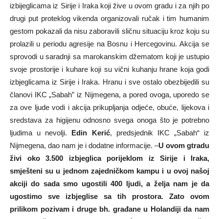
izbijeglicama iz Sirije i Iraka koji žive u ovom gradu i za njih po
drugi put proteklog vikenda organizovali ručak i tim humanim
gestom pokazali da nisu zaboravili sličnu situaciju kroz koju su
prolazili u periodu agresije na Bosnu i Hercegovinu. Akcija se
sprovodi u saradnji sa marokanskim džematom koji je ustupio
svoje prostorije i kuhare koji su vični kuhanju hrane koja godi
izbjeglicama iz Sirije i Iraka. Hranu i sve ostalo obezbijedili su
članovi IKC „Sabah” iz Nijmegena, a pored ovoga, uporedo se
za ove ljude vodi i akcija prikupljanja odjeće, obuće, lijekova i
sredstava za higijenu odnosno svega onoga što je potrebno
ljudima u nevolji.
Edin Kerić
, predsjednik IKC „Sabah“ iz
Nijmegena, dao nam je i dodatne informacije. –
U ovom gtradu
živi oko 3.500 izbjeglica porijeklom iz Sirije i Iraka,
smješteni su u jednom zajedničkom kampu i u ovoj našoj
akciji do sada smo ugostili 400 ljudi, a želja nam je da
ugostimo sve izbjeglise sa tih prostora. Zato ovom
prilikom pozivam i druge bh. građane u Holandiji da nam