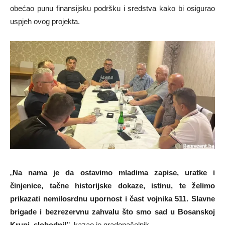
obećao punu finansijsku podršku i sredstva kako bi osigurao
uspjeh ovog projekta.
„
Na nama je da ostavimo mladima zapise, uratke i
činjenice, tačne historijske dokaze, istinu, te želimo
prikazati nemilosrdnu upornost i čast vojnika 511. Slavne
brigade i bezrezervnu zahvalu što smo sad u Bosanskoj
Krupi, slobodni!
’’, kazao je gradonačelnik.