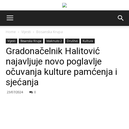
Home
Vijesti
Bosanska Krupa
Vijesti
Bosanska Krupa
Istaknuto 2
Društvo
Kultura
Gradonačelnik Halitović
najavljuje novo poglavlje
očuvanja kulture pamćenja i
sjećanja
23/07/2024
0