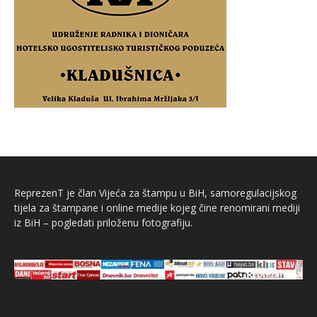
ReprezenT je član Vijeća za štampu u BiH, samoregulacijskog
tijela za štampane i online medije kojeg čine renomirani mediji
iz BiH – pogledati priloženu fotografiju.