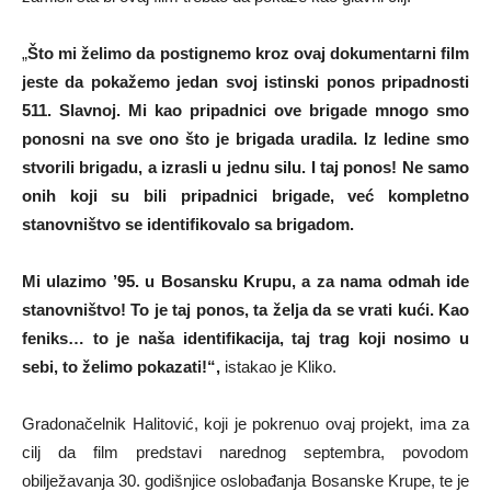
„
Što mi želimo da postignemo kroz ovaj dokumentarni film
jeste da pokažemo jedan svoj istinski ponos pripadnosti
511. Slavnoj. Mi kao pripadnici ove brigade mnogo smo
ponosni na sve ono što je brigada uradila. Iz ledine smo
stvorili brigadu, a izrasli u jednu silu. I taj ponos! Ne samo
onih koji su bili pripadnici brigade, već kompletno
stanovništvo se identifikovalo sa brigadom.
Mi ulazimo ’95. u Bosansku Krupu, a za nama odmah ide
stanovništvo! To je taj ponos, ta želja da se vrati kući. Kao
feniks… to je naša identifikacija, taj trag koji nosimo u
sebi, to želimo pokazati!“,
istakao je Kliko.
Gradonačelnik Halitović, koji je pokrenuo ovaj projekt, ima za
cilj da film predstavi narednog septembra, povodom
obilježavanja 30. godišnjice oslobađanja Bosanske Krupe, te je