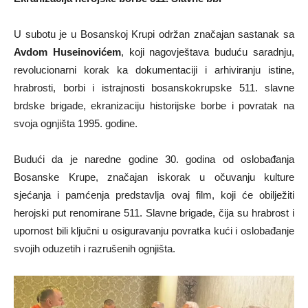
U subotu je u Bosanskoj Krupi održan značajan sastanak sa
Avdom Huseinovićem
, koji nagovještava buduću saradnju,
revolucionarni korak ka dokumentaciji i arhiviranju istine,
hrabrosti, borbi i istrajnosti bosanskokrupske 511. slavne
brdske brigade, ekranizaciju historijske borbe i povratak na
svoja ognjišta 1995. godine.
Budući da je naredne godine 30. godina od oslobađanja
Bosanske Krupe, značajan iskorak u očuvanju kulture
sjećanja i pamćenja predstavlja ovaj film, koji će obilježiti
herojski put renomirane 511. Slavne brigade, čija su hrabrost i
upornost bili ključni u osiguravanju povratka kući i oslobađanje
svojih oduzetih i razrušenih ognjišta.