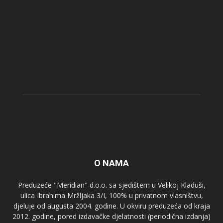
O NAMA
Preduzeće "Meridian" d.o.o. sa sjedištem u Velikoj Kladuši,
ulica Ibrahima Mržljaka 3/I, 100% u privatnom vlasništvu,
djeluje od augusta 2004. godine. U okviru preduzeća od kraja
2012. godine, pored izdavačke djelatnosti (periodična izdanja)