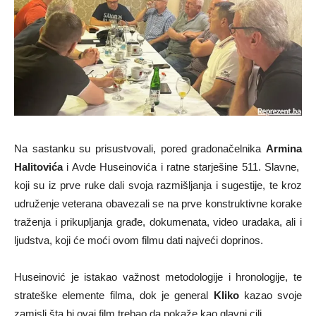
Na sastanku su prisustvovali, pored gradonačelnika
Armina
Halitovića
i Avde Huseinovića i ratne starješine 511. Slavne,
koji su iz prve ruke dali svoja razmišljanja i sugestije, te kroz
udruženje veterana obavezali se na prve konstruktivne korake
traženja i prikupljanja građe, dokumenata, video uradaka, ali i
ljudstva, koji će moći ovom filmu dati najveći doprinos.
Huseinović je istakao važnost metodologije i hronologije, te
strateške elemente filma, dok je general
Kliko
kazao svoje
zamisli šta bi ovaj film trebao da pokaže kao glavni cilj.