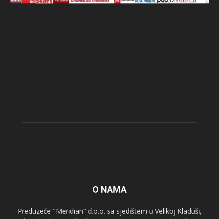
O NAMA
Preduzeće "Meridian" d.o.o. sa sjedištem u Velikoj Kladuši,