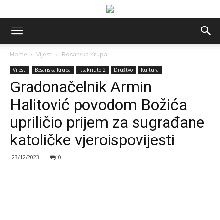
Home
Vijesti
Bosanska Krupa
Vijesti
Bosanska Krupa
Istaknuto 2
Društvo
Kultura
Gradonačelnik Armin
Halitović povodom Božića
upriličio prijem za sugrađane
katoličke vjeroispovijesti
23/12/2023
0