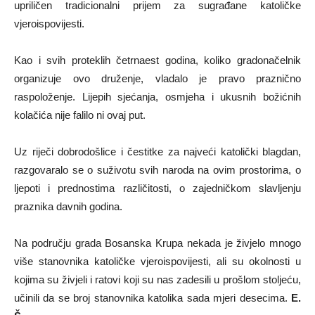
upriličen tradicionalni prijem za sugrađane katoličke
vjeroispovijesti.
Kao i svih proteklih četrnaest godina, koliko gradonačelnik
organizuje ovo druženje, vladalo je pravo praznično
raspoloženje. Lijepih sjećanja, osmjeha i ukusnih božićnih
kolačića nije falilo ni ovaj put.
Uz riječi dobrodošlice i čestitke za najveći katolički blagdan,
razgovaralo se o suživotu svih naroda na ovim prostorima, o
ljepoti i prednostima različitosti, o zajedničkom slavljenju
praznika davnih godina.
Na području grada Bosanska Krupa nekada je živjelo mnogo
više stanovnika katoličke vjeroispovijesti, ali su okolnosti u
kojima su živjeli i ratovi koji su nas zadesili u prošlom stoljeću,
učinili da se broj stanovnika katolika sada mjeri desecima.
E.