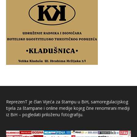
ReprezenT je član Vijeća za štampu u BiH, samoregulacijskog
tijela za štampane i online medije kojeg čine renomirani mediji
iz BiH – pogledati priloženu fotografiju.