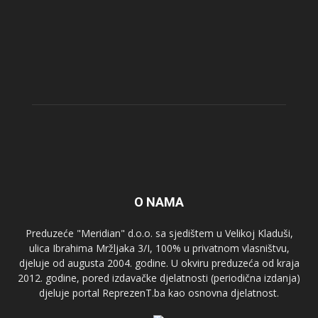
O NAMA
Preduzeće "Meridian" d.o.o. sa sjedištem u Velikoj Kladuši,
ulica Ibrahima Mržljaka 3/I, 100% u privatnom vlasništvu,
djeluje od augusta 2004. godine. U okviru preduzeća od kraja
2012. godine, pored izdavačke djelatnosti (periodična izdanja)
djeluje portal ReprezenT.ba kao osnovna djelatnost.