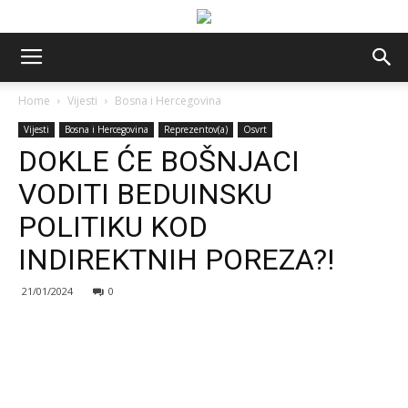
Home
Vijesti
Bosna i Hercegovina
Vijesti
Bosna i Hercegovina
Reprezentov(a)
Osvrt
DOKLE ĆE BOŠNJACI
VODITI BEDUINSKU
POLITIKU KOD
INDIREKTNIH POREZA?!
21/01/2024
0