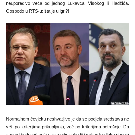
neuporedivo veća od jednog Lukavca, Visokog ili Hadžića.
Gospodo u RTS-u: šta je u igri?!
Normalnom čovjeku neshvatljivo je da se podjela sredstava ne
vrši po kriterijima prikupljanja, već po kriterijima potrošnje. Da
apsurd bude još veći o raspodjeli oko 60 milijardi odluke donosi