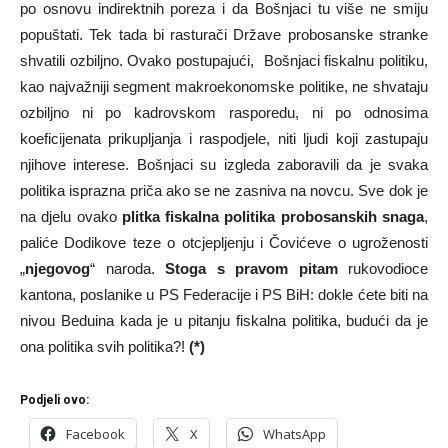
po osnovu indirektnih poreza i da Bošnjaci tu više ne smiju
popuštati. Tek tada bi rasturači Države probosanske stranke
shvatili ozbiljno. Ovako postupajući, Bošnjaci fiskalnu politiku,
kao najvažniji segment makroekonomske politike, ne shvataju
ozbiljno ni po kadrovskom rasporedu, ni po odnosima
koeficijenata prikupljanja i raspodjele, niti ljudi koji zastupaju
njihove interese. Bošnjaci su izgleda zaboravili da je svaka
politika isprazna priča ako se ne zasniva na novcu. Sve dok je
na djelu ovako
plitka fiskalna
politika probosanskih snaga
,
paliće Dodikove teze o otcjepljenju i Čovićeve o ugroženosti
„
njegovog
“ naroda.
Stoga s pravom pitam
rukovodioce
kantona, poslanike u PS Federacije i PS BiH: dokle ćete biti na
nivou Beduina kada je u pitanju fiskalna politika, budući da je
ona politika svih politika?!
(*)
Podjeli ovo:
Facebook
X
WhatsApp