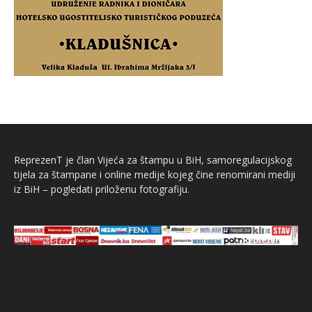
ReprezenT je član Vijeća za štampu u BiH, samoregulacijskog
tijela za štampane i online medije kojeg čine renomirani mediji
iz BiH – pogledati priloženu fotografiju.