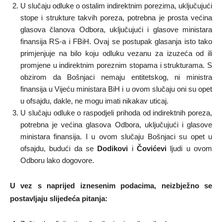
U slučaju odluke o ostalim indirektnim porezima, uključujući
stope i strukture takvih poreza, potrebna je prosta većina
glasova članova Odbora, uključujući i glasove ministara
finansija RS-a i FBiH. Ovaj se postupak glasanja isto tako
primjenjuje na bilo koju odluku vezanu za izuzeća od ili
promjene u indirektnim poreznim stopama i strukturama. S
obzirom da Bošnjaci nemaju entitetskog, ni ministra
finansija u Vijeću ministara BiH i u ovom slučaju oni su opet
u ofsajdu, dakle, ne mogu imati nikakav uticaj.
U slučaju odluke o raspodjeli prihoda od indirektnih poreza,
potrebna je većina glasova Odbora, uključujući i glasove
ministara finansija. I u ovom slučaju Bošnjaci su opet u
ofsajdu, budući da se
Dodikovi
i
Čovićevi
ljudi u ovom
Odboru lako dogovore.
U vez s naprijed iznesenim podacima, neizbježno se
postavljaju slijedeća pitanja: