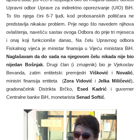
Upravni odbor Uprave za indirektno oporezivanje (UIO) BiH.
To što njega čini 6-7 ljudi, kod probosanskih političara ne
predstavlja nikakav problem. Prije nego što navedem njihova
ovlaštenja, navešću sastav ovoga Odbora do prije tri mjeseca
i onaj koji funkcioniše danas, Na čelu Upravnog odbora
Fiskalnog vijeća je ministar finansija u Vijeću ministara BiH.
Naglašavam da do sada na njegovom čelu nikada nije bio
nijedan Bošnjak
. Drugi član (i zmajenik) bio je Vjekoslav
Bevanda, zatim entitetski premijedri
Višković
i
Novalić
,
ministri finansija entiteta (
Zora Vidović
i
Jelka Miličević
),
gradonačelnik Distrikta Brčko,
Esed Kadrić
i guverner
Centralne banke BiH, monetarista
Senad Softić
.