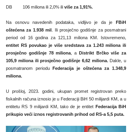
DB 106 miliona ili 2,0% ili
više
za 1,91%.
Na osnovu navedenih podataka, vidljivo je da je
FBiH
oštećena za 1.938 mil
. Ili prosječno godišnje za posmatrani
period od 16 godina za 121,13 miliona KM. Istovremeno,
entitet RS
povukao je više sredstava za 1.243 miliona ili
prosječno godišnje 78 miliona
, a
Distrikt Brčko više za
105,9 miliona ili prosječno godišnje 6,62 miliona.
Dakle, u
posmatranom periodu
Federacija je oštećena za 1.348,9
miliona.
U prošloj, 2023. godini, ukupan promet registrovan preko
fiskalnih računa iznosio je u Federaciji BiH 50 milijardi KM, a u
entitetu RS 9 milijardi KM, tako de je entitet
Federacija BiH
prikupio veći iznos registrovanih prihod od RS-a 5,5 puta.