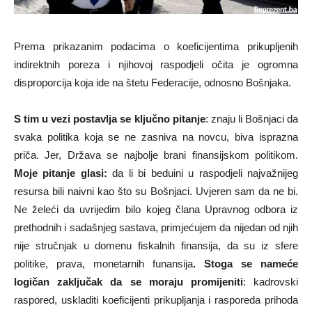
Prema prikazanim podacima o koeficijentima prikupljenih
indirektnih poreza i njihovoj raspodjeli očita je ogromna
disproporcija koja ide na štetu Federacije, odnosno Bošnjaka.
S tim u vezi postavlja se ključno pitanje
: znaju li Bošnjaci da
svaka politika koja se ne zasniva na novcu, biva isprazna
priča. Jer, Država se najbolje brani finansijskom politikom.
Moje pitanje glasi:
da li bi beduini u raspodjeli najvažnijeg
resursa bili naivni kao što su Bošnjaci. Uvjeren sam da ne bi.
Ne želeći da uvrijedim bilo kojeg člana Upravnog odbora iz
prethodnih i sadašnjeg sastava, primjećujem da nijedan od njih
nije stručnjak u domenu fiskalnih finansija, da su iz sfere
politike, prava, monetarnih funansija
. Stoga se nameće
logičan zaključak
da se moraju promijeniti
: kadrovski
raspored, uskladiti koeficijenti prikupljanja i rasporeda prihoda