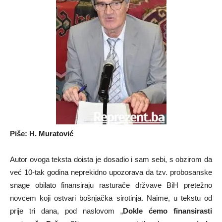
Piše: H. Muratović
Autor ovoga teksta doista je dosadio i sam sebi, s obzirom da
već 10-tak godina neprekidno upozorava da tzv. probosanske
snage obilato finansiraju rasturače držvave BiH pretežno
novcem koji ostvari bošnjačka sirotinja. Naime, u tekstu od
prije tri dana, pod naslovom „
Dokle ćemo finansirasti