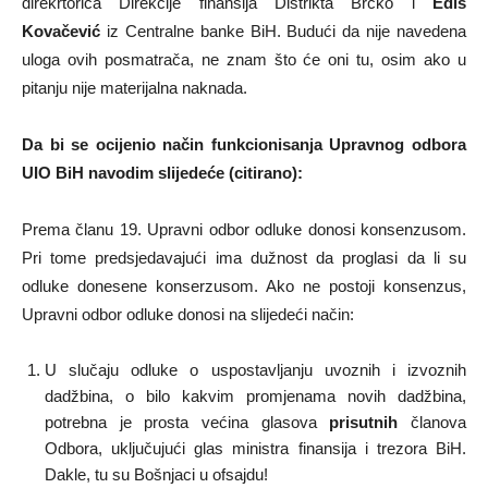
direkrtorica Direkcije finansija Distrikta Brčko i
Edis
Kovačević
iz Centralne banke BiH. Budući da nije navedena
uloga ovih posmatrača, ne znam što će oni tu, osim ako u
pitanju nije materijalna naknada.
Da bi se ocijenio način funkcionisanja Upravnog odbora
UIO BiH navodim slijedeće (citirano):
Prema članu 19. Upravni odbor odluke donosi konsenzusom.
Pri tome predsjedavajući ima dužnost da proglasi da li su
odluke donesene konserzusom. Ako ne postoji konsenzus,
Upravni odbor odluke donosi na slijedeći način:
U slučaju odluke o uspostavljanju uvoznih i izvoznih
dadžbina, o bilo kakvim promjenama novih dadžbina,
potrebna je prosta većina glasova
prisutnih
članova
Odbora, uključujući glas ministra finansija i trezora BiH.
Dakle, tu su Bošnjaci u ofsajdu!