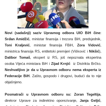
Novi (sadašnji) saziv Upravnog odbora UIO BiH čine
:
Srđan Amidžić
, ministar finansija i trezora BiH, predsjednik,
Toni Kraljević
, ministar finansija FBiH,
Zora Vidović
,
ministrica finansija RS, entitetski premijeri (Višković i
Nikšić
),
Dalibor Tomaš
, ekspert iz RS, još nepoznata ekspertna
osoba Vijeća ministara BiH i
Zijad Krnjić
iz Distrikta Brčko.
Neshvatljivo je da u Upravnom odboru nema eksperta iz
Federacije BiH
. Zašto, gospodo i drugovi, budući da to nije
objašnjeno.
Posmatrači u Upravnom odboru su:
Zoran Tegeltija
,
direkror Uprave za indirektno oporezivanje,
Janja Geljić
,