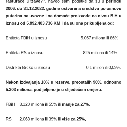
rasturače Države
?!“, naveo sam podatke da su u
periodu
2006. do 31.12.2022.
godine ostvarena sredstva po osnovu
putarina na uvozne i na domaće proizvode na nivou BiH u
iznosu od 5.892.403.736 KM i da su ona prikupljena od:
Entiteta FBiH u iznosu 5.067 miliona ili 86%
Entiteta RS u iznosu 825 miliona ili 14%
Distrikta Brčko u iznosu 0,1 milion ili 0,09%.
Nakon izdvajanja 10% u rezerve, preostalih 90%, odnosno
5.303 miliona, podijeljeno je u slijedećem omjeru:
FBiH 3.129 miliona ili 59% ili
manje
za 27%,
RS 2.068 miliona ili 39% ili
više
za 25%,