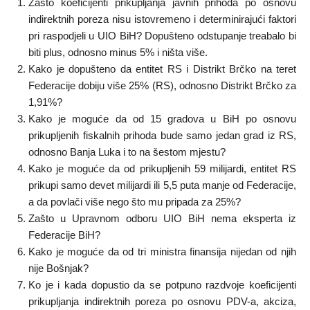
Zašto koeficijenti prikupljanja javnih prihoda po osnovu
indirektnih poreza nisu istovremeno i determinirajući faktori
pri raspodjeli u UIO BiH? Dopušteno odstupanje treabalo bi
biti plus, odnosno minus 5% i ništa više.
Kako je dopušteno da entitet RS i Distrikt Brčko na teret
Federacije dobiju više 25% (RS), odnosno Distrikt Brčko za
1,91%?
Kako je moguće da od 15 gradova u BiH po osnovu
prikupljenih fiskalnih prihoda bude samo jedan grad iz RS,
odnosno Banja Luka i to na šestom mjestu?
Kako je moguće da od prikupljenih 59 milijardi, entitet RS
prikupi samo devet milijardi ili 5,5 puta manje od Federacije,
a da povlači više nego što mu pripada za 25%?
Zašto u Upravnom odboru UIO BiH nema eksperta iz
Federacije BiH?
Kako je moguće da od tri ministra finansija nijedan od njih
nije Bošnjak?
Ko je i kada dopustio da se potpuno razdvoje koeficijenti
prikupljanja indirektnih poreza po osnovu PDV-a, akciza,