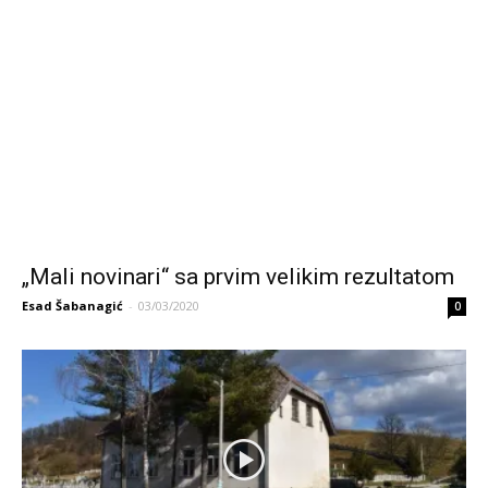
„Mali novinari“ sa prvim velikim rezultatom
Esad Šabanagić
-
03/03/2020
0