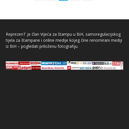
ReprezenT je član Vijeća za štampu u BiH, samoregulacijskog
tijela za štampane i online medije kojeg čine renomirani mediji
iz BiH – pogledati priloženu fotografiju.