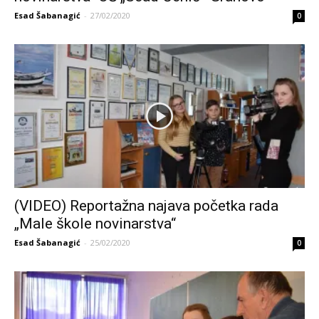
Esad Šabanagić
-
27/02/2020
0
(VIDEO) Reportažna najava početka rada
„Male škole novinarstva“
Esad Šabanagić
-
25/02/2020
0