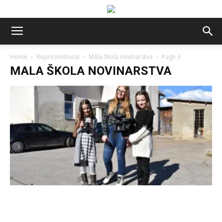
Home
Reprezentov(a)
Mala škola novinarstva
Page 3
MALA ŠKOLA NOVINARSTVA