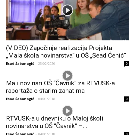
(VIDEO) Započinje realizacija Projekta
„Mala škola novinarstva“ u OŠ „Sead Ćehić“
Esad Šabanagić
-
23/02/2020
0
Mali novinari OŠ “Čavnik” za RTVUSK-a
raportaža o starim zanatima
Esad Šabanagić
-
04/01/2018
0
RTVUSK-a u dnevniku o Maloj školi
novinarstva u OŠ “Čavnik” –...
Esad Šabanagić
-
04/01/2018
0