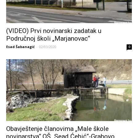
(VIDEO) Prvi novinarski zadatak u
Područnoj školi „Marjanovac“
Esad Šabanagić
-
02/03/2020
0
Obavještenje članovima „Male škole
novinarstva“ OŠ „Sead Ćehić“-Grahovo