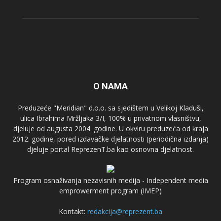
O NAMA
Preduzeće "Meridian" d.o.o. sa sjedištem u Velikoj Kladuši,
ulica Ibrahima Mržljaka 3/I, 100% u privatnom vlasništvu,
djeluje od augusta 2004. godine. U okviru preduzeća od kraja
2012. godine, pored izdavačke djelatnosti (periodična izdanja)
djeluje portal ReprezenT.ba kao osnovna djelatnost.
Program osnaživanja nezavisnih medija - Independent media
emprowerment program (IMEP)
Kontakt:
redakcija@reprezent.ba