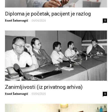
Diploma je početak, pacijent je razlog
Esad Šabanagić
-
06/06/2026
0
Zanimljivosti (iz privatnog arhiva)
Esad Šabanagić
-
03/06/2026
0