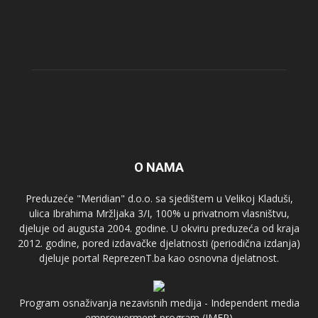
O NAMA
Preduzeće "Meridian" d.o.o. sa sjedištem u Velikoj Kladuši,
ulica Ibrahima Mržljaka 3/I, 100% u privatnom vlasništvu,
djeluje od augusta 2004. godine. U okviru preduzeća od kraja
2012. godine, pored izdavačke djelatnosti (periodična izdanja)
djeluje portal ReprezenT.ba kao osnovna djelatnost.
Program osnaživanja nezavisnih medija - Independent media
emprowerment program (IMEP)