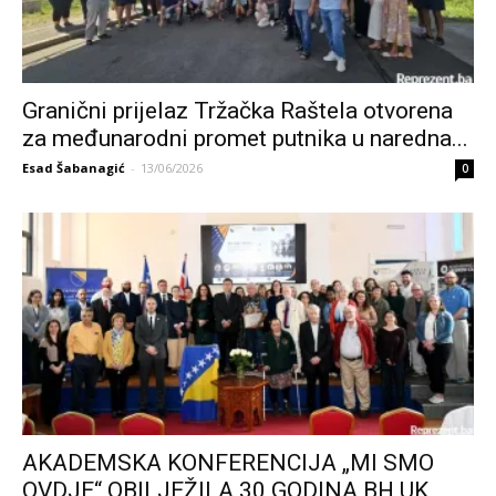
Granični prijelaz Tržačka Raštela otvorena
za međunarodni promet putnika u naredna...
Esad Šabanagić
-
13/06/2026
0
AKADEMSKA KONFERENCIJA „MI SMO
OVDJE“ OBILJEŽILA 30 GODINA BH UK