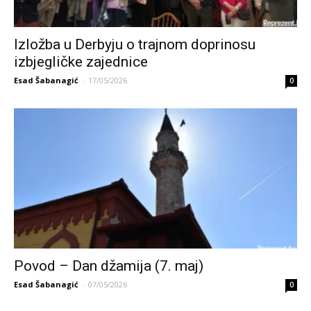
Izložba u Derbyju o trajnom doprinosu
izbjegličke zajednice
Esad Šabanagić
-
17/05/2026
0
Povod – Dan džamija (7. maj)
Esad Šabanagić
-
07/05/2026
0