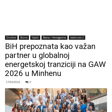
Društvo
Biznis
Vijesti
Bosna i Hercegovina
Istaknuto 2
BiH prepoznata kao važan
partner u globalnoj
energetskoj tranziciji na GAW
2026 u Minhenu
27/06/2026
0