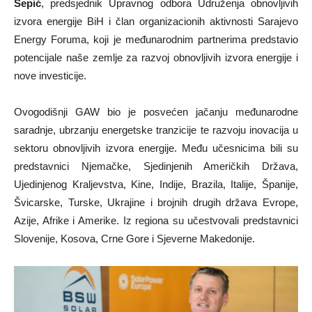
Šepić
, predsjednik Upravnog odbora Udruženja obnovljivih
izvora energije BiH i član organizacionih aktivnosti Sarajevo
Energy Foruma, koji je međunarodnim partnerima predstavio
potencijale naše zemlje za razvoj obnovljivih izvora energije i
nove investicije.
Ovogodišnji GAW bio je posvećen jačanju međunarodne
saradnje, ubrzanju energetske tranzicije te razvoju inovacija u
sektoru obnovljivih izvora energije. Među učesnicima bili su
predstavnici Njemačke, Sjedinjenih Američkih Država,
Ujedinjenog Kraljevstva, Kine, Indije, Brazila, Italije, Španije,
Švicarske, Turske, Ukrajine i brojnih drugih država Evrope,
Azije, Afrike i Amerike. Iz regiona su učestvovali predstavnici
Slovenije, Kosova, Crne Gore i Sjeverne Makedonije.