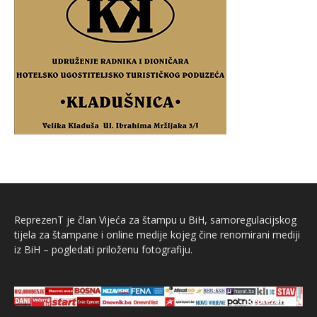
ReprezenT je član Vijeća za štampu u BiH, samoregulacijskog
tijela za štampane i online medije kojeg čine renomirani mediji
iz BiH – pogledati priloženu fotografiju.