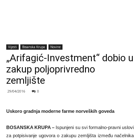
Vijesti
Bosanska Krupa
Novine
„Arifagić-Investment“ dobio u
zakup poljoprivredno
zemljište
29/04/2016
0
Uskoro gradnja moderne farme norveških goveda
BOSANSKA KRUPA –
Ispunjeni su svi formalno-pravni uslovi
za potpisivanje ugovora o zakupu zemljišta između načelnika