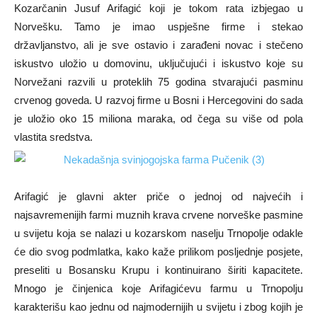
Kozarčanin Jusuf Arifagić koji je tokom rata izbjegao u
Norvešku. Tamo je imao uspješne firme i stekao
državljanstvo, ali je sve ostavio i zarađeni novac i stečeno
iskustvo uložio u domovinu, uključujući i iskustvo koje su
Norvežani razvili u proteklih 75 godina stvarajući pasminu
crvenog goveda. U razvoj firme u Bosni i Hercegovini do sada
je uložio oko 15 miliona maraka, od čega su više od pola
vlastita sredstva.
Arifagić je glavni akter priče o jednoj od najvećih i
najsavremenijih farmi muznih krava crvene norveške pasmine
u svijetu koja se nalazi u kozarskom naselju Trnopolje odakle
će dio svog podmlatka, kako kaže prilikom posljednje posjete,
preseliti u Bosansku Krupu i kontinuirano širiti kapacitete.
Mnogo je činjenica koje Arifagićevu farmu u Trnopolju
karakterišu kao jednu od najmodernijih u svijetu i zbog kojih je