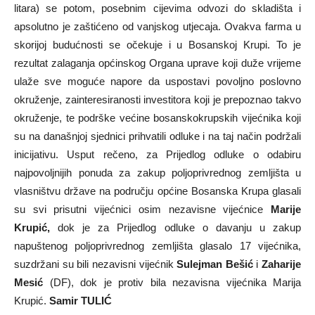
litara) se potom, posebnim cijevima odvozi do skladišta i
apsolutno je zaštićeno od vanjskog utjecaja. Ovakva farma u
skorijoj budućnosti se očekuje i u Bosanskoj Krupi. To je
rezultat zalaganja općinskog Organa uprave koji duže vrijeme
ulaže sve moguće napore da uspostavi povoljno poslovno
okruženje, zainteresiranosti investitora koji je prepoznao takvo
okruženje, te podrške većine bosanskokrupskih vijećnika koji
su na današnjoj sjednici prihvatili odluke i na taj način podržali
inicijativu. Usput rečeno, za Prijedlog odluke o odabiru
najpovoljnijih ponuda za zakup poljoprivrednog zemljišta u
vlasništvu države na području općine Bosanska Krupa glasali
su svi prisutni vijećnici osim nezavisne vijećnice
Marije
Krupić,
dok je za Prijedlog odluke o davanju u zakup
napuštenog poljoprivrednog zemljišta glasalo 17 vijećnika,
suzdržani su bili nezavisni vijećnik
Sulejman Bešić
i
Zaharije
Mesić
(DF), dok je protiv bila nezavisna vijećnika Marija
Krupić.
Samir TULIĆ