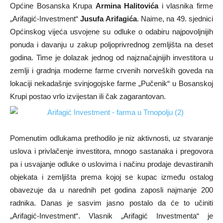
Općine Bosanska Krupa
Armina Halitovića
i vlasnika firme
„Arifagić-Investment“
Jusufa Arifagića
. Naime, na 49. sjednici
Općinskog vijeća usvojene su odluke o odabiru najpovoljnijih
ponuda i davanju u zakup poljoprivrednog zemljišta na deset
godina. Time je dolazak jednog od najznačajnijih investitora u
zemlji i gradnja moderne farme crvenih norveških goveda na
lokaciji nekadašnje svinjogojske farme „Pučenik“ u Bosanskoj
Krupi postao vrlo izvijestan ili čak zagarantovan.
Pomenutim odlukama prethodilo je niz aktivnosti, uz stvaranje
uslova i privlačenje investitora, mnogo sastanaka i pregovora
pa i usvajanje odluke o uslovima i načinu prodaje devastiranih
objekata i zemljišta prema kojoj se kupac između ostalog
obavezuje da u narednih pet godina zaposli najmanje 200
radnika. Danas je sasvim jasno postalo da će to učiniti
„Arifagić-Investment“. Vlasnik „Arifagić Investmenta“ je