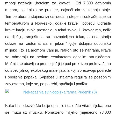
mnogi nazivaju „hotelom za krave“. Od 7.300 četvornih
metara, na koliko se prostire, najveći dio zauzimaju staje.
Temperatura u stajama iznosi sedam stepeni i usklađena je sa
temperaturom u Norveškoj, odakle krave i potječu. Odrasle
krave imaju svoje prostorije, a telad svoje. U krevecima, nalik
na dječije, smještena su novooteljena telad, a ona starija
odlaze na „automat sa mlijekom” gdje dobijaju dopunsko
mlijeko i to sa aromom vanilije. Nakon što se nahrane, krave
se odmaraju na sedam centimetara debelim strunjačama.
Mužnja se obavlja u prostoriji čiji je pod prekriven prekrivačima
od specijalnog ekološkog materijala, a koji sprečavaju povrede
i oboljenje papaka. Svjetlost u stajama regulira se posebnim
zavjesama, koje se, po potrebi, spuštaju i podižu.
Kako bi se krave što bolje opustile i dale što više mlijeka, one
se muzu uz muziku. Pomuženo mlijeko (mjesečno 78.000