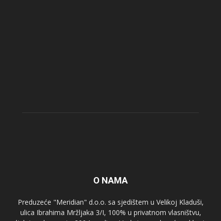
O NAMA
Preduzeće "Meridian" d.o.o. sa sjedištem u Velikoj Kladuši,
ulica Ibrahima Mržljaka 3/I, 100% u privatnom vlasništvu,