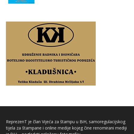
ReprezenT je član Vijeća za štampu u BiH, samoregulacijskog
tijela za štampane i online medije kojeg čine renomirani mediji