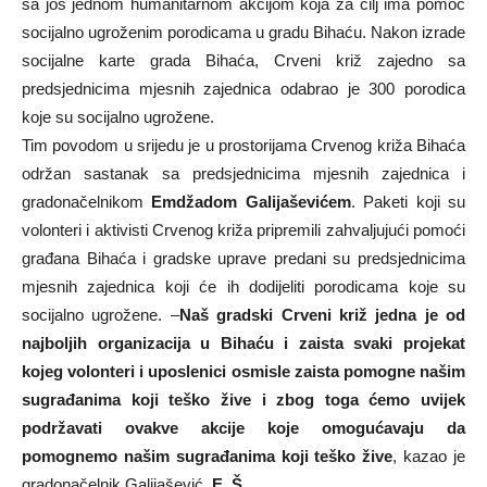
sa još jednom humanitarnom akcijom koja za cilj ima pomoć
socijalno ugroženim porodicama u gradu Bihaću. Nakon izrade
socijalne karte grada Bihaća, Crveni križ zajedno sa
predsjednicima mjesnih zajednica odabrao je 300 porodica
koje su socijalno ugrožene.
Tim povodom u srijedu je u prostorijama Crvenog križa Bihaća
održan sastanak sa predsjednicima mjesnih zajednica i
gradonačelnikom
Emdžadom Galijaševićem
. Paketi koji su
volonteri i aktivisti Crvenog križa pripremili zahvaljujući pomoći
građana Bihaća i gradske uprave predani su predsjednicima
mjesnih zajednica koji će ih dodijeliti porodicama koje su
socijalno ugrožene. –
Naš gradski Crveni križ jedna je od
najboljih organizacija u Bihaću i zaista svaki projekat
kojeg volonteri i uposlenici osmisle zaista pomogne našim
sugrađanima koji teško žive i zbog toga ćemo uvijek
podržavati ovakve akcije koje omogućavaju da
pomognemo našim sugrađanima koji teško žive
, kazao je
gradonačelnik Galijašević.
E. Š.