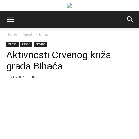
Home
Vijesti
Bihać
Vijesti
Bihać
Novine
Aktivnosti Crvenog križa
grada Bihaća
26/12/2015
0