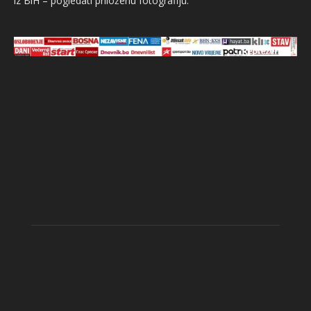
iz BiH – pogledati priloženu fotografiju.