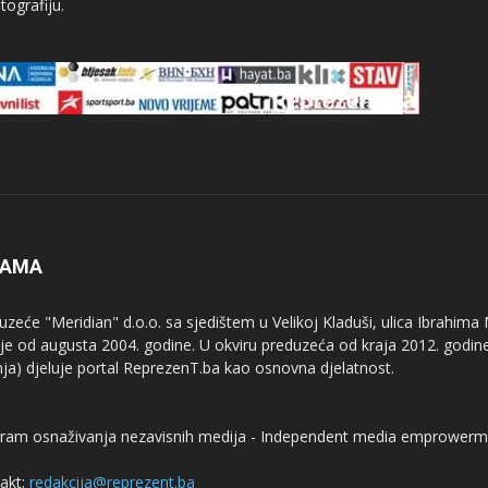
tografiju.
NAMA
uzeće "Meridian" d.o.o. sa sjedištem u Velikoj Kladuši, ulica Ibrahima
uje od augusta 2004. godine. U okviru preduzeća od kraja 2012. godine
nja) djeluje portal ReprezenT.ba kao osnovna djelatnost.
ram osnaživanja nezavisnih medija - Independent media emprowerm
akt:
redakcija@reprezent.ba