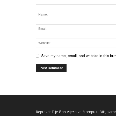
Save my name, email, and website in this bro
ReprezenT je član Vijeća za štampu u BiH, samor