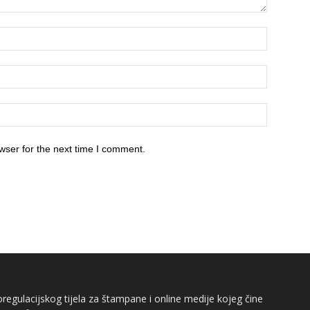
wser for the next time I comment.
egulacijskog tijela za štampane i online medije kojeg čine