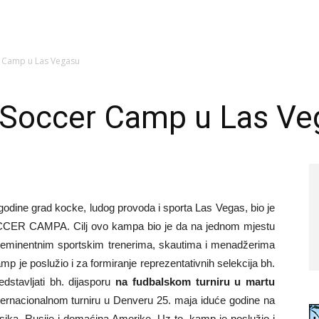
r Camp u Las Vegasu
 Soccer Camp u Las Ve
odine grad kocke, ludog provoda i sporta Las Vegas, bio je
CER CAMPA. Cilj ovo kampa bio je da na jednom mjestu
ed eminentnim sportskim trenerima, skautima i menadžerima
p je poslužio i za formiranje reprezentativnih selekcija bh.
edstavljati bh. dijasporu
na fudbalskom turniru u martu
ternacionalnom turniru u Denveru 25. maja iduće godine na
sika, Rusije i domaćina Amerike. Uz to, kamp je poslužio i