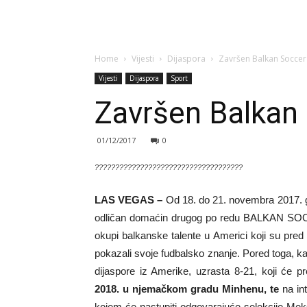
Home
Vijesti
Dijaspora
Završen Balkan Socce
Vijesti
Dijaspora
Sport
Završen Balkan
01/12/2017
0
????????????????????????????????????
LAS VEGAS –
Od 18. do 21. novembra 2017. g
odličan domaćin drugog po redu BALKAN SOC
okupi balkanske talente u Americi koji su pr
pokazali svoje fudbalsko znanje. Pored toga, kam
dijaspore iz Amerike, uzrasta 8-21, koji će pr
2018. u njemačkom gradu Minhenu, te
na in
kojem će nastupiti odgovarajuće selekcije Mek