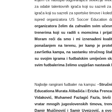
za odabir talentovnih igrača koji su sazreli za
igrača koji su sazreli za sportske timove i ko
ispred organizatora US Soccer Education d
organizatora želim da zahvalim svim učesn
trenerima koji su radili s momcima i prija
Moram reći da smo i mi iznenađeni kvali
ponašanjem na terenu, jer kamp je protek
završetka kampa, na sastanku stručnog štaba
su svojim igrama i fudbalskim umijećem skre
svim fudbalerima želimo uspješan nastavak k
Najbolje rangirani fudbaler na kampu: –
S
tručn
Educationa Murata Alibašića i Ericka Frenc
Vidaković, Muhamed Fazlagić Fazla, bivši
vratar mnogih jugoslovenskih timova, trene
Damir Mujčinović i Samir Uvejzović, a ovo