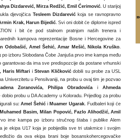
hya Dizdarević, Mirza Redžić, Emil Ćerimović
. U starijoj
vukla djevojčica
Tesleem Dizdarević
koja se ravnopravno
Armin Krak, Harun Bijedić
. Svi oni dobit će diplome ispred
ON i bit će pod stalnom pratnjom naših trenera i
 narednih kampova reprezentacije Bosne i Hercegovine za
n Odobašić, Amel Šehić, Amar Mešić, Nikola Kruško
.
k
po izboru Slobodana Čobe Janjuša prvo ime kampa među
o garantovao da ima sve predispozcije da postane vrhunski
Haris Miftari
i
Stevan Kličković
dobili su probe za USL
 na Univerzitetu u Pensilvaniji, na probu u ovaj tim je pozvao
adena Zoranovića, Philipa Obradovića
i
Ahmeda
 dobio probu u DA Academy u Koloradu. Prijedlog za probu
gurali su:
Amel Šehić
i
Muamer Ugarak
. Fudbaleri koji će
Muhamed Basim, Milan Popović, Fazlo Alihodžić, Amil
vo ime kampa po izboru stručnog štaba i publike Alem
 je ekipa U17 koja je pobijedila sve tri utakmice i svojim
predložio da ova ekipa brani boje bosanskohercegovačke