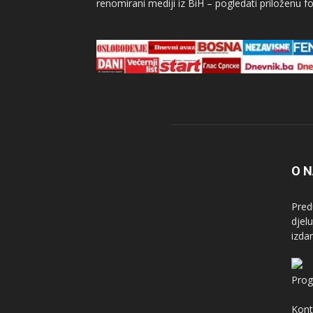
renomirani mediji iz BiH – pogledati priloženu fo
O 
Pred
djel
izda
Prog
Kont