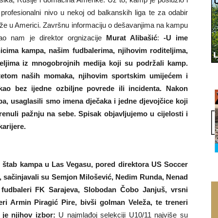
 profesionalni nivo u nekoj od balkanskih liga te za odabir
ledže u Americi. Završnu informaciju o dešavanjima na kampu
ao nam je direktor orgnizacije
Murat Alibašić
:
-U ime
icima kampa, našim fudbalerima, njihovim roditeljima,
teljima iz mnogobrojnih medija koji su podržali kamp.
tetom naših momaka, njihovim sportskim umijećem i
ao bez ijedne ozbiljne povrede ili incidenta. Nakon
, usaglasili smo imena dječaka i jedne djevojčice koji
nuli pažnju na sebe. Spisak objavljujemo u cijelosti i
arijere.
i štab kampa u Las Vegasu, pored direktora US Soccer
a, sačinjavali su Semjon Milošević, Nedim Runda, Nenad
 fudbaleri FK Sarajeva, Slobodan Čobo Janjuš, vrsni
ri Armin Piragić Pire, bivši golman Veleža, te treneri
 je njihov izbor:
U najmlađoj selekciji U10/11 najviše su