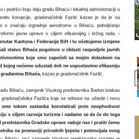
 podršci koju daju gradu Bihaću i lokalnoj administraciji u
rotiv korupcije, gradonačelnik Fazlić kazao je da je sa
o o značaju izgradnje aerodrome u Bihaću, poboljšanju
reformi javne uprave s ciljem efikasnijeg i bržeg rada.
-
unutar Kantona i Federacije BiH i tu očekujemo izmjene
ali status Bihaća pogotovo u oblasti raspodjele javnih
ktivnostima koje smo započeli sa mojim dolaskom na
od kojeg nećemo odustati dok ne uspostavimo efikasniju
m građanima Bihaća,
kazao je gradonačelnik Fazlić.
radu Bihaću, zamjenik Visokog predstavnika Barton istakao
 gradonačelnika Fazlića koje se odnose na uštede i novu
 smo tokom sastanka konstatirali jeste neophodnost
iju s ciljem razvoja turizma i nadamo se da će do toga
 predstavnika Gradske uprave raduje nas i pratiti ćemo
elnika na promociji prirodnih ljepota i potencijala ovog
 Bihaću, prvi zamjenik Visokog predstavnika posjetio je