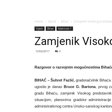
Home
Vijesti
Bihać
Zamjenik Visokog predstavn
Vijesti
Bihać
Istaknuto 1
Zamjenik Visoko
13/06/2017
0
Razgovor o razvojnim mogućnostima Bihać
BIHAĆ – Šuhret Fazlić,
gradonačelnik Bihaća
ugostio je danas
Bruce G. Bartona
, prvog z
gradu Bihaću, zamjenik Visokog predstavnik
situacijom, planovima gradske administraci
administrativnog centra Unsko-sanskog kanton