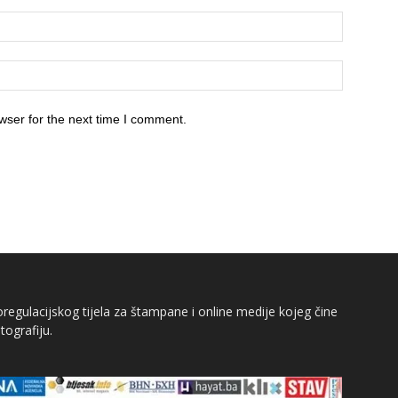
wser for the next time I comment.
egulacijskog tijela za štampane i online medije kojeg čine
tografiju.