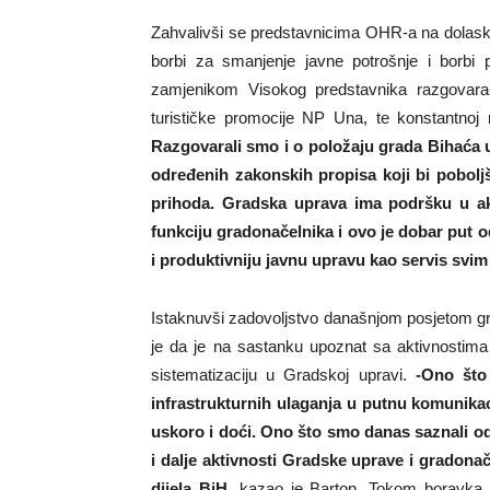
Zahvalivši se predstavnicima OHR-a na dolasku i
borbi za smanjenje javne potrošnje i borbi p
zamjenikom Visokog predstavnika razgovara
turističke promocije NP Una, te konstantnoj 
Razgovarali smo i o položaju grada Bihaća 
određenih zakonskih propisa koji bi poboljš
prihoda. Gradska uprava ima podršku u a
funkciju gradonačelnika i ovo je dobar put 
i produktivniju javnu upravu kao servis svi
Istaknuvši zadovoljstvo današnjom posjetom g
je da je na sastanku upoznat sa aktivnostima
sistematizaciju u Gradskoj upravi.
-Ono što
infrastrukturnih ulaganja u putnu komunikac
uskoro i doći. Ono što smo danas saznali od
i dalje aktivnosti Gradske uprave i gradonač
dijela BiH,
kazao je Barton. Tokom boravka u