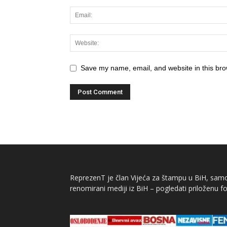
Save my name, email, and website in this bro
ReprezenT je član Vijeća za štampu u BiH, samor
renomirani mediji iz BiH – pogledati priloženu fo