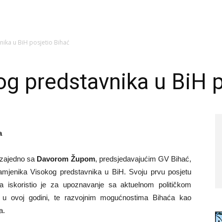
ika u BiH posjetio Bihać
g predstavnika u BiH p
a
 zajedno sa
Davorom Župom
, predsjedavajućim GV Bihać,
amjenika Visokog predstavnika u BiH. Svoju prvu posjetu
a iskoristio je za upoznavanje sa aktuelnom političkom
je u ovoj godini, te razvojnim mogućnostima Bihaća kao
a.