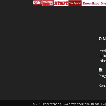
O 
Pred
djel
izda
Prog
Kont
© 2019 Reprezent.ba - Sva prava zadržana. Izrada:
GAJ