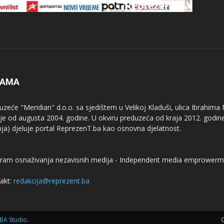
NAMA
uzeće "Meridian" d.o.o. sa sjedištem u Velikoj Kladuši, ulica Ibrahima
uje od augusta 2004. godine. U okviru preduzeća od kraja 2012. godine
nja) djeluje portal ReprezenT.ba kao osnovna djelatnost.
ram osnaživanja nezavisnih medija - Independent media emprowerm
akt:
redakcija@reprezent.ba
BA Studio
.