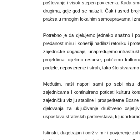
poštovanje i visok stepen povjerenja. Kada s
drugima, gdje god se nalazili. Čak i usred brojn
praksa u mnogim lokalnim samoupravama i znač
Potrebno je da djelujemo jednako snažno i po
predanost miru i koheziji nadilazi retoriku i pro
zajedničke događaje, unapređujemo infrastruk
projektima, dijelimo resurse, potičemo kultur
podjele, nepovjerenje i strah, tako što stvaramo
Međutim, naši napori sami po sebi nisu dov
zajednicama i kontinuirano poticati kulturu kon
zajedničku viziju stabilne i prosperitetne Bosne
djelovanja za uključivanje društveno osjetlj
uspostava strateških partnerstava, ključni kor
Istinski, dugotrajan i održiv mir i povjerenje za