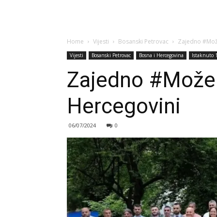
Home
Vijesti
Bosanski Petrovac
Zajedno #Može
Vijesti
Bosanski Petrovac
Bosna i Hercegovina
Istaknuto 
Zajedno #Možem
Hercegovini
06/07/2024
0