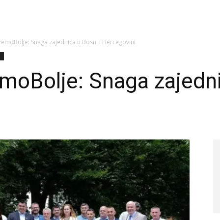
moBolje: Snaga zajednica u Bosni i Hercegovini
1
oBolje: Snaga zajednic