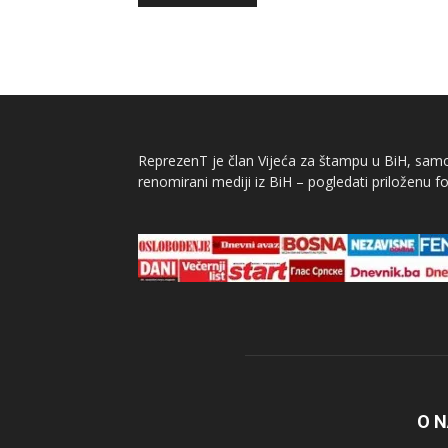
ReprezenT je član Vijeća za štampu u BiH, samor
renomirani mediji iz BiH – pogledati priloženu fo
O 