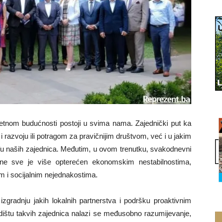
itetnom budućnosti postoji u svima nama. Zajednički put ka
azvoju ili potragom za pravičnijim društvom, već i u jakim
 naših zajednica. Međutim, u ovom trenutku, svakodnevni
ine sve je više opterećen ekonomskim nestabilnostima,
em i socijalnim nejednakostima.
izgradnju jakih lokalnih partnerstva i podršku proaktivnim
ištu takvih zajednica nalazi se međusobno razumijevanje,