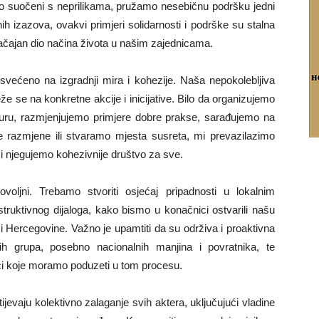
mo suočeni s neprilikama, pružamo nesebičnu podršku jedni
ih izazova, ovakvi primjeri solidarnosti i podrške su stalna
ajan dio načina života u našim zajednicama.
svećeno na izgradnji mira i kohezije. Naša nepokolebljiva
teže se na konkretne akcije i inicijative. Bilo da organizujemo
turu, razmjenjujemo primjere dobre prakse, sarađujemo na
ne razmjene ili stvaramo mjesta susreta, mi prevazilazimo
 i njegujemo kohezivnije društvo za sve.
oljni. Trebamo stvoriti osjećaj pripadnosti u lokalnim
struktivnog dijaloga, kako bismo u konačnici ostvarili našu
 i Hercegovine. Važno je upamtiti da su održiva i proaktivna
ivih grupa, posebno nacionalnih manjina i povratnika, te
aci koje moramo poduzeti u tom procesu.
htijevaju kolektivno zalaganje svih aktera, uključujući vladine