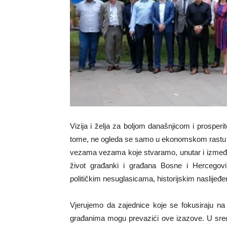
Vizija i želja za boljom današnjicom i prosper
tome, ne ogleda se samo u ekonomskom rastu i r
vezama vezama koje stvaramo, unutar i između
život građanki i građana Bosne i Hercegov
političkim nesuglasicama, historijskim naslijeđ
Vjerujemo da zajednice koje se fokusiraju na 
građanima mogu prevazići ove izazove. U sred