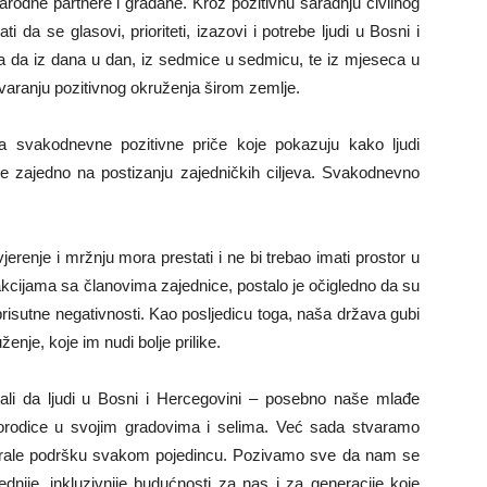
narodne partnere i građane. Kroz pozitivnu saradnju civilnog
da se glasovi, prioriteti, izazovi i potrebe ljudi u Bosni i
ava da iz dana u dan, iz sedmice u sedmicu, te iz mjeseca u
varanju pozitivnog okruženja širom zemlje.
na svakodnevne pozitivne priče koje pokazuju kako ljudi
de zajedno na postizanju zajedničkih ciljeva. Svakodnevno
ovjerenje i mržnju mora prestati i ne bi trebao imati prostor u
cijama sa članovima zajednice, postalo je očigledno da su
risutne negativnosti. Kao posljedicu toga, naša država gubi
ženje, koje im nudi bolje prilike.
li da ljudi u Bosni i Hercegovini – posebno naše mlađe
ti porodice u svojim gradovima i selima. Već sada stvaramo
gurale podršku svakom pojedincu. Pozivamo sve da nam se
vednije, inkluzivnije budućnosti za nas i za generacije koje