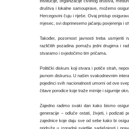
institucije, organizacije civilnog društva, među
društva i lokalne samouprave, možemo osigurati 
Hercegovini čuju i riješe. Ovaj pristup osigur
mjesec, svi doprinesemo jačanju povjerenja i st
Također, pozornost javnosti treba usmjeriti 
različitih pozadina pomažu jedni drugima i ra
stvaramo i svjedočimo tim pričama.
Politički diskurs koji stvara i potiče strah, nep
javnom diskursu. U našim svakodnevnim interak
pojedinci svih nacionalnosti umorni od ove svep
čitave porodice koje traže mirnije i sigurnije okru
Zajedno radimo svaki dan kako bismo osigura
generacije – odluče ostati, živjeti, i podiza
zajednice koje daju sve od sebe kako bi osi
pridruže u izgradnji svjetlije sadašnjosti i pra