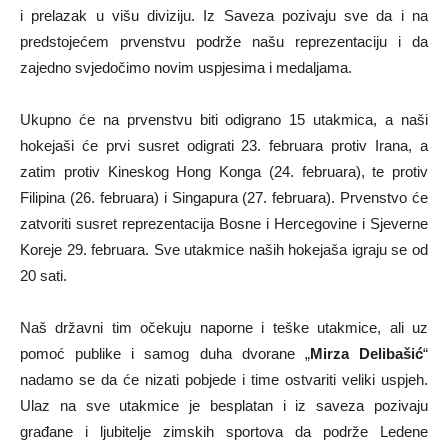
i prelazak u višu diviziju. Iz Saveza pozivaju sve da i na
predstojećem prvenstvu podrže našu reprezentaciju i da
zajedno svjedočimo novim uspjesima i medaljama.
Ukupno će na prvenstvu biti odigrano 15 utakmica, a naši
hokejaši će prvi susret odigrati 23. februara protiv Irana, a
zatim protiv Kineskog Hong Konga (24. februara), te protiv
Filipina (26. februara) i Singapura (27. februara). Prvenstvo će
zatvoriti susret reprezentacija Bosne i Hercegovine i Sjeverne
Koreje 29. februara. Sve utakmice naših hokejaša igraju se od
20 sati.
Naš državni tim očekuju naporne i teške utakmice, ali uz
pomoć publike i samog duha dvorane „
Mirza Delibašić
“
nadamo se da će nizati pobjede i time ostvariti veliki uspjeh.
Ulaz na sve utakmice je besplatan i iz saveza pozivaju
građane i ljubitelje zimskih sportova da podrže Ledene