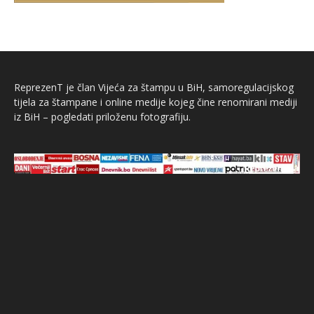
ReprezenT je član Vijeća za štampu u BiH, samoregulacijskog
tijela za štampane i online medije kojeg čine renomirani mediji
iz BiH – pogledati priloženu fotografiju.