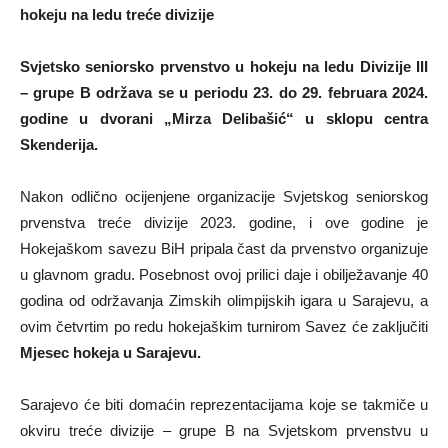
hokeju na ledu treće divizije
Svjetsko seniorsko prvenstvo u hokeju na ledu Divizije III
– grupe B održava se u periodu 23. do 29. februara 2024.
godine u dvorani „Mirza Delibašić“ u sklopu centra
Skenderija.
Nakon odlično ocijenjene organizacije Svjetskog seniorskog
prvenstva treće divizije 2023. godine, i ove godine je
Hokejaškom savezu BiH pripala čast da prvenstvo organizuje
u glavnom gradu. Posebnost ovoj prilici daje i obilježavanje 40
godina od održavanja Zimskih olimpijskih igara u Sarajevu, a
ovim četvrtim po redu hokejaškim turnirom Savez će zaključiti
Mjesec hokeja u Sarajevu.
Sarajevo će biti domaćin reprezentacijama koje se takmiče u
okviru treće divizije – grupe B na Svjetskom prvenstvu u