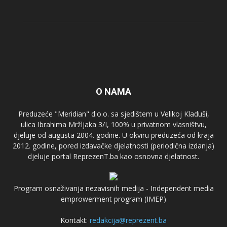
O NAMA
Preduzeće "Meridian" d.o.o. sa sjedištem u Velikoj Kladuši,
ulica Ibrahima Mržljaka 3/I, 100% u privatnom vlasništvu,
djeluje od augusta 2004. godine. U okviru preduzeća od kraja
2012. godine, pored izdavačke djelatnosti (periodična izdanja)
djeluje portal ReprezenT.ba kao osnovna djelatnost.
Program osnaživanja nezavisnih medija - Independent media
emprowerment program (IMEP)
Kontakt:
redakcija@reprezent.ba