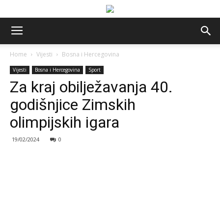
Home
Vijesti
Bosna i Hercegovina
Vijesti
Bosna i Hercegovina
Sport
Za kraj obilježavanja 40.
godišnjice Zimskih
olimpijskih igara
19/02/2024
0