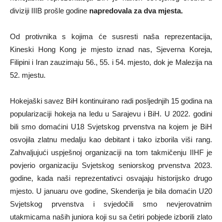
diviziji IIIB prošle godine
napredovala za dva mjesta.
Od protivnika s kojima će susresti naša reprezentacija,
Kineski Hong Kong je mjesto iznad nas, Sjeverna Koreja,
Filipini i Iran zauzimaju 56., 55. i 54. mjesto, dok je Malezija na
52. mjestu.
Hokejaški savez BiH kontinuirano radi posljednjih 15 godina na
popularizaciji hokeja na ledu u Sarajevu i BiH. U 2022. godini
bili smo domaćini U18 Svjetskog prvenstva na kojem je BiH
osvojila zlatnu medalju kao debitant i tako izborila viši rang.
Zahvaljujući uspješnoj organizaciji na tom takmičenju IIHF je
povjerio organizaciju Svjetskog seniorskog prvenstva 2023.
godine, kada naši reprezentativci osvajaju historijsko drugo
mjesto. U januaru ove godine, Skenderija je bila domaćin U20
Svjetskog prvenstva i svjedočili smo nevjerovatnim
utakmicama naših juniora koji su sa četiri pobjede izborili zlato