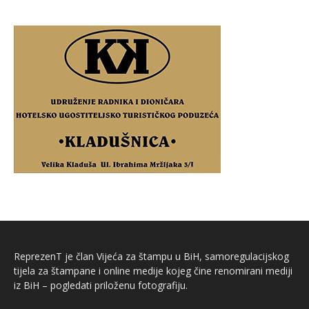
ReprezenT je član Vijeća za štampu u BiH, samoregulacijskog
tijela za štampane i online medije kojeg čine renomirani mediji
iz BiH – pogledati priloženu fotografiju.