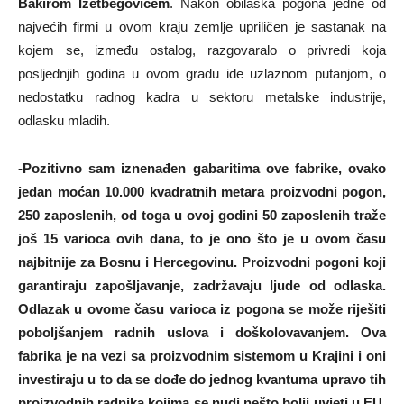
Bakirom Izetbegovićem
. Nakon obilaska pogona jedne od
najvećih firmi u ovom kraju zemlje upriličen je sastanak na
kojem se, između ostalog, razgovaralo o privredi koja
posljednjih godina u ovom gradu ide uzlaznom putanjom, o
nedostatku radnog kadra u sektoru metalske industrije,
odlasku mladih.
-Pozitivno sam iznenađen gabaritima ove fabrike, ovako
jedan moćan 10.000 kvadratnih metara proizvodni pogon,
250 zaposlenih, od toga u ovoj godini 50 zaposlenih traže
još 15 varioca ovih dana, to je ono što je u ovom času
najbitnije za Bosnu i Hercegovinu. Proizvodni pogoni koji
garantiraju zapošljavanje, zadržavaju ljude od odlaska.
Odlazak u ovome času varioca iz pogona se može riješiti
poboljšanjem radnih uslova i doškolovavanjem. Ova
fabrika je na vezi sa proizvodnim sistemom u Krajini i oni
investiraju u to da se dođe do jednog kvantuma upravo tih
proizvodnih radnika kojima se nudi nešto bolji uvjeti u EU,