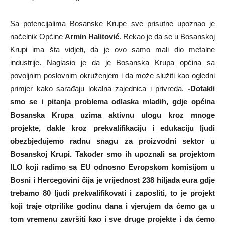
Sa potencijalima Bosanske Krupe sve prisutne upoznao je
načelnik Općine
Armin Halitović
. Rekao je da se u Bosanskoj
Krupi ima šta vidjeti, da je ovo samo mali dio metalne
industrije. Naglasio je da je Bosanska Krupa općina sa
povoljnim poslovnim okruženjem i da može služiti kao ogledni
primjer kako sarađaju lokalna zajednica i privreda.
-Dotakli
smo se i pitanja problema odlaska mladih, gdje općina
Bosanska Krupa uzima aktivnu ulogu kroz mnoge
projekte, dakle kroz prekvalifikaciju i edukaciju ljudi
obezbjeđujemo radnu snagu za proizvodni sektor u
Bosanskoj Krupi. Također smo ih upoznali sa projektom
ILO koji radimo sa EU odnosno Evropskom komisijom u
Bosni i Hercegovini čija je vrijednost 238 hiljada eura gdje
trebamo 80 ljudi prekvalifikovati i zaposliti, to je projekt
koji traje otprilike godinu dana i vjerujem da ćemo ga u
tom vremenu završiti kao i sve druge projekte i da ćemo