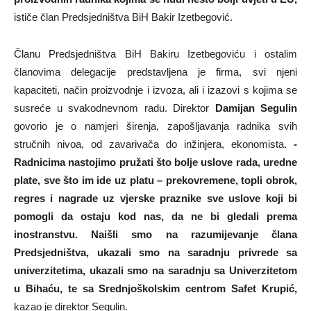
ističe član Predsjedništva BiH Bakir Izetbegović.
Članu Predsjedništva BiH Bakiru Izetbegoviću i ostalim
članovima delegacije predstavljena je firma, svi njeni
kapaciteti, način proizvodnje i izvoza, ali i izazovi s kojima se
susreće u svakodnevnom radu. Direktor
Damijan Segulin
govorio je o namjeri širenja, zapošljavanja radnika svih
stručnih nivoa, od zavarivača do inžinjera, ekonomista.
-
Radnicima nastojimo pružati što bolje uslove rada, uredne
plate, sve što im ide uz platu – prekovremene, topli obrok,
regres i nagrade uz vjerske praznike sve uslove koji bi
pomogli da ostaju kod nas, da ne bi gledali prema
inostranstvu. Naišli smo na razumijevanje člana
Predsjedništva, ukazali smo na saradnju privrede sa
univerzitetima, ukazali smo na saradnju sa Univerzitetom
u Bihaću, te sa Srednjoškolskim centrom Safet Krupić,
kazao je direktor Segulin.