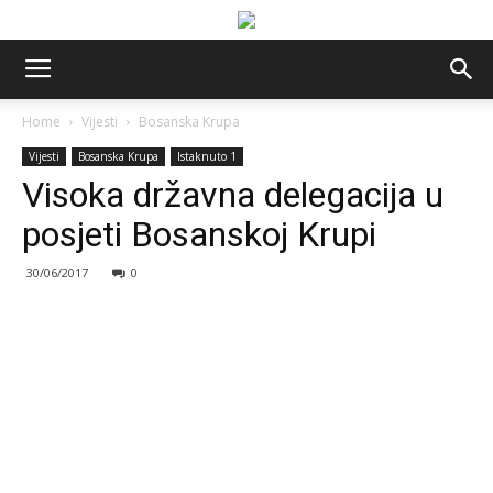
Home
Vijesti
Bosanska Krupa
Vijesti
Bosanska Krupa
Istaknuto 1
Visoka državna delegacija u
posjeti Bosanskoj Krupi
30/06/2017
0