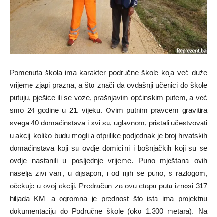
Pomenuta škola ima karakter područne škole koja već duže
vrijeme zjapi prazna, a što znači da ovdašnji učenici do škole
putuju, pješice ili se voze, prašnjavim općinskim putem, a već
smo 24 godine u 21. vijeku. Ovim putnim pravcem gravitira
svega 40 domaćinstava i svi su, uglavnom, pristali učestvovati
u akciji koliko budu mogli a otprilike podjednak je broj hrvatskih
domaćinstava koji su ovdje domicilni i bošnjačkih koji su se
ovdje nastanili u posljednje vrijeme. Puno mještana ovih
naselja živi vani, u dijsapori, i od njih se puno, s razlogom,
očekuje u ovoj akciji. Predračun za ovu etapu puta iznosi 317
hiljada KM, a ogromna je prednost što ista ima projektnu
dokumentaciju do Područne škole (oko 1.300 metara). Na