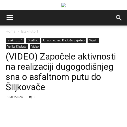
Home
Istaknuto 1
Istaknuto 1
Društvo
Unaprijedimo Kladušu zajedno
Vijesti
Velika Kladuša
Video
(VIDEO) Započele aktivnosti
na realizaciji dugogodišnjeg
sna o asfaltnom putu do
Šiljkovače
12/09/2024
0