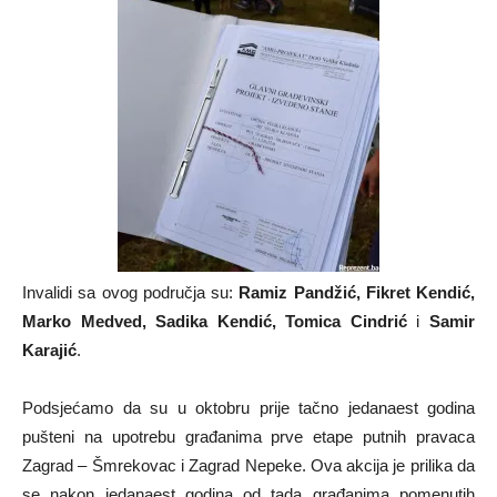
Invalidi sa ovog područja su:
Ramiz Pandžić, Fikret Kendić,
Marko Medved, Sadika Kendić, Tomica Cindrić
i
Samir
Karajić
.
Podsjećamo da su u oktobru prije tačno jedanaest godina
pušteni na upotrebu građanima prve etape putnih pravaca
Zagrad – Šmrekovac i Zagrad Nepeke. Ova akcija je prilika da
se nakon jedanaest godina od tada građanima pomenutih