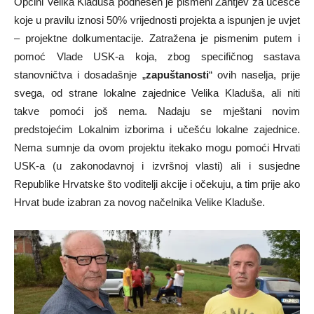
Općini Velika Kladuša podnešen je pismeni Zahtjev za učešće
koje u pravilu iznosi 50% vrijednosti projekta a ispunjen je uvjet
– projektne dolkumentacije. Zatražena je pismenim putem i
pomoć Vlade USK-a koja, zbog specifičnog sastava
stanovničtva i dosadašnje „
zapuštanosti
“ ovih naselja, prije
svega, od strane lokalne zajednice Velika Kladuša, ali niti
takve pomoći još nema. Nadaju se mještani novim
predstojećim Lokalnim izborima i učešću lokalne zajednice.
Nema sumnje da ovom projektu itekako mogu pomoći Hrvati
USK-a (u zakonodavnoj i izvršnoj vlasti) ali i susjedne
Republike Hrvatske što voditelji akcije i očekuju, a tim prije ako
Hrvat bude izabran za novog načelnika Velike Kladuše.