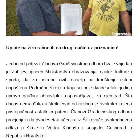
Uplate na žiro račun ili na drugi način uz priznanicu!
Jedan od poteza članova Građevinskog odbora hvale vrijedan
je Zahtjev upućen Ministarstvu obrazovanja, nauke, kulture i
sporta, da za potrebe ovih naselja na korištenje ustupi
napuštenu Područnu školu u koju su prije dvadesetak godina
upravo građani obnavljali i osposobljavali za njen rad. Što
danas nema đaka u školi jedan od razloga je svakako i njena
pristupačnost asfaltnim putem. Članovi Građevinskog odbora
procjenjuju da dvadesetak učenika iz Šiljkovače svakodnevno
odlazi u škole u Veliku Kladušu i susjedni Cetingrad u
Republici Hrvatskoj.