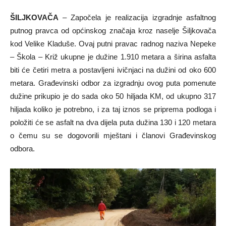
ŠILJKOVAČA
– Započela je realizacija izgradnje asfaltnog
putnog pravca od općinskog značaja kroz naselje Šiljkovača
kod Velike Kladuše. Ovaj putni pravac radnog naziva Nepeke
– Škola – Križ ukupne je dužine 1.910 metara a širina asfalta
biti će četiri metra a postavljeni ivičnjaci na dužini od oko 600
metara. Građevinski odbor za izgradnju ovog puta pomenute
dužine prikupio je do sada oko 50 hiljada KM, od ukupno 317
hiljada koliko je potrebno, i za taj iznos se priprema podloga i
položiti će se asfalt na dva dijela puta dužina 130 i 120 metara
o čemu su se dogovorili mještani i članovi Građevinskog
odbora.