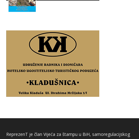
ReprezenT je član Vijeća za štampu u BiH, samoregulacijskog