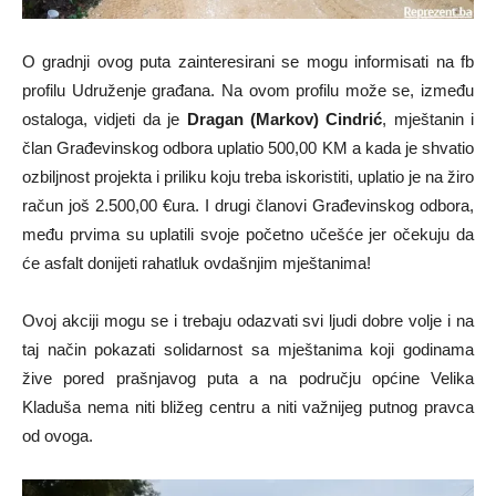
O gradnji ovog puta zainteresirani se mogu informisati na fb
profilu Udruženje građana. Na ovom profilu može se, između
ostaloga, vidjeti da je
Dragan (Markov) Cindrić
, mještanin i
član Građevinskog odbora uplatio 500,00 KM a kada je shvatio
ozbiljnost projekta i priliku koju treba iskoristiti, uplatio je na žiro
račun još 2.500,00 €ura. I drugi članovi Građevinskog odbora,
među prvima su uplatili svoje početno učešće jer očekuju da
će asfalt donijeti rahatluk ovdašnjim mještanima!
Ovoj akciji mogu se i trebaju odazvati svi ljudi dobre volje i na
taj način pokazati solidarnost sa mještanima koji godinama
žive pored prašnjavog puta a na području općine Velika
Kladuša nema niti bližeg centru a niti važnijeg putnog pravca
od ovoga.