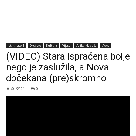
Istaknuto 1
Društvo
Kultura
Vijesti
Velika Kladuša
Video
(VIDEO) Stara ispraćena bolje
nego je zaslužila, a Nova
dočekana (pre)skromno
01/01/2024
0