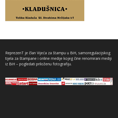
ReprezenT je član Vijeća za štampu u BiH, samoregulacijskog
tijela za štampane i online medije kojeg čine renomirani mediji
iz BiH – pogledati priloženu fotografiju.