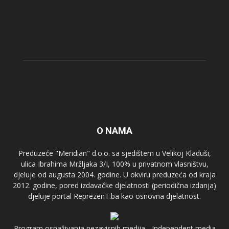
O NAMA
Preduzeće "Meridian" d.o.o. sa sjedištem u Velikoj Kladuši,
ulica Ibrahima Mržljaka 3/I, 100% u privatnom vlasništvu,
djeluje od augusta 2004. godine. U okviru preduzeća od kraja
2012. godine, pored izdavačke djelatnosti (periodična izdanja)
djeluje portal ReprezenT.ba kao osnovna djelatnost.
Program osnaživanja nezavisnih medija - Independent media