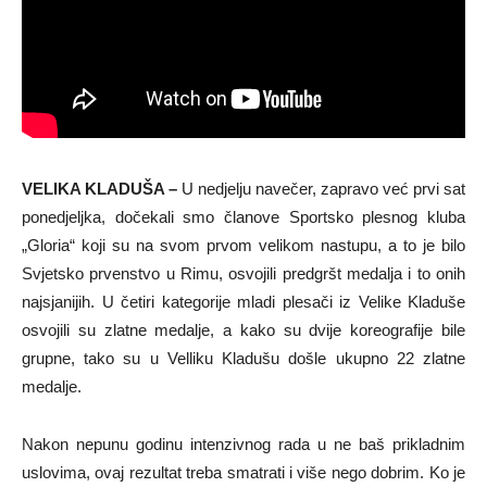
VELIKA KLADUŠA –
U nedjelju navečer, zapravo već prvi sat
ponedjeljka, dočekali smo članove Sportsko plesnog kluba
„Gloria“ koji su na svom prvom velikom nastupu, a to je bilo
Svjetsko prvenstvo u Rimu, osvojili predgršt medalja i to onih
najsjanijih. U četiri kategorije mladi plesači iz Velike Kladuše
osvojili su zlatne medalje, a kako su dvije koreografije bile
grupne, tako su u Velliku Kladušu došle ukupno 22 zlatne
medalje.
Nakon nepunu godinu intenzivnog rada u ne baš prikladnim
uslovima, ovaj rezultat treba smatrati i više nego dobrim. Ko je