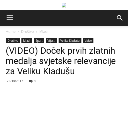
Home
Društvo
Mladi
Društvo
Mladi
Sport
Vijesti
Velika Kladuša
Video
(VIDEO) Doček prvih zlatnih
medalja svjetske relevancije
za Veliku Kladušu
23/10/2017
0