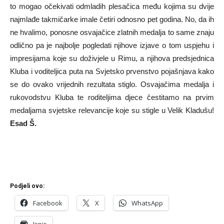
to mogao očekivati odmladih plesačica među kojima su dvije
najmlađe takmičarke imale četiri odnosno pet godina. No, da ih
ne hvalimo, ponosne osvajačice zlatnih medalja to same znaju
odlično pa je najbolje pogledati njihove izjave o tom uspjehu i
impresijama koje su doživjele u Rimu, a njihova predsjednica
Kluba i voditeljica puta na Svjetsko prvenstvo pojašnjava kako
se do ovako vrijednih rezultata stiglo. Osvajačima medalja i
rukovodstvu Kluba te roditeljima djece čestitamo na prvim
medaljama svjetske relevancije koje su stigle u Velik Kladušu!
Esad Š.
Podjeli ovo:
Facebook
X
WhatsApp
Ispis