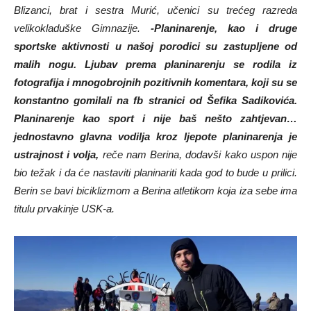
Blizanci, brat i sestra Murić, učenici su trećeg razreda
velikokladuške Gimnazije.
-Planinarenje, kao i druge
sportske aktivnosti u našoj porodici su zastupljene od
malih nogu. Ljubav prema planinarenju se rodila iz
fotografija i mnogobrojnih pozitivnih komentara, koji su se
konstantno gomilali na fb stranici od Šefika Sadikovića.
Planinarenje kao sport i nije baš nešto zahtjevan…
jednostavno glavna vodilja kroz ljepote planinarenja je
ustrajnost i volja,
reče nam Berina, dodavši kako uspon nije
bio težak i da će nastaviti planinariti kada god to bude u prilici.
Berin se bavi biciklizmom a Berina atletikom koja iza sebe ima
titulu prvakinje USK-a.