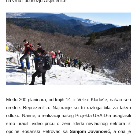
na vrhu i podnožju Osječenice.
Među 200 planinara, od kojih 14 iz Velike Kladuše, našao se i
urednik ReprezenT-a. Najmanje su tri razloga bila za takvu
odluku. Naime, u realizaciji našeg Projekta USAID-a usaglasili
smo uraditi video priču o ženi liderki nevladinog sektora iz
općine Bosanski Petrovac sa
Sanjom Jovanović
, a ona je