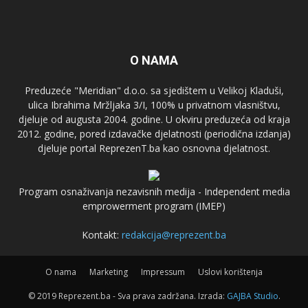
O NAMA
Preduzeće "Meridian" d.o.o. sa sjedištem u Velikoj Kladuši,
ulica Ibrahima Mržljaka 3/I, 100% u privatnom vlasništvu,
djeluje od augusta 2004. godine. U okviru preduzeća od kraja
2012. godine, pored izdavačke djelatnosti (periodična izdanja)
djeluje portal ReprezenT.ba kao osnovna djelatnost.
Program osnaživanja nezavisnih medija - Independent media
emprowerment program (IMEP)
Kontakt:
redakcija@reprezent.ba
O nama
Marketing
Impressum
Uslovi korištenja
© 2019 Reprezent.ba - Sva prava zadržana. Izrada:
GAJBA Studio
.