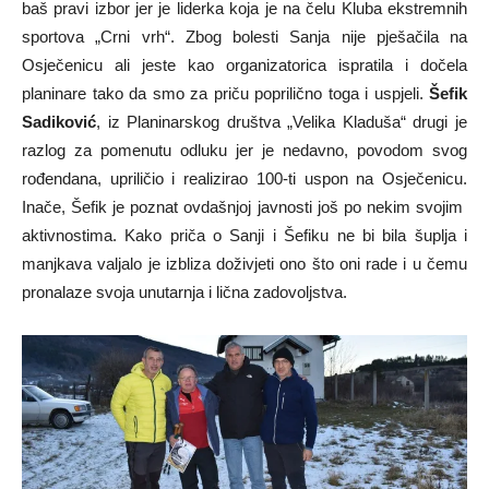
baš pravi izbor jer je liderka koja je na čelu Kluba ekstremnih
sportova „Crni vrh“. Zbog bolesti Sanja nije pješačila na
Osječenicu ali jeste kao organizatorica ispratila i dočela
planinare tako da smo za priču poprilično toga i uspjeli.
Šefik
Sadiković
, iz Planinarskog društva „Velika Kladuša“ drugi je
razlog za pomenutu odluku jer je nedavno, povodom svog
rođendana, upriličio i realizirao 100-ti uspon na Osječenicu.
Inače, Šefik je poznat ovdašnjoj javnosti još po nekim svojim
aktivnostima. Kako priča o Sanji i Šefiku ne bi bila šuplja i
manjkava valjalo je izbliza doživjeti ono što oni rade i u čemu
pronalaze svoja unutarnja i lična zadovoljstva.