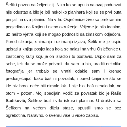
Šefik i poveo na željeni cilj. Niko ko se uputio na ovaj poduhvat
nije odustao a bilo je još nekoliko planinara koji su se prvi puta
penjali na ovu planinu. Na vrhu Osječenice živo sa prekrasnim
pogledima na Krajinu i njeno okruženje. Vrijeme je bilo idealno,
uz nešto vjetra koji se mogao podnositi sa zimskom odjećom.
Pored slikanja, snimanja i uzimanja izjava, Šefik me je uspio
upisati u knjigu posjetilaca koja se nalazi na vrhu Osječenice u
zaštićenoj kutiji koju je on izradio i tu postavio. Uspio sam za
sebe, tek da se može potvrditi da sam tu bio, uraditi nekoliko
fotografija jer trebalo se vratiti odakle sam i krenuo
predosjećajući kako baš ni povratak, i pored činjenice što se
ide niz brdo, neće biti nimalo lak. I nije bio, baš nimalo lak, no
otom – potom. Moj specijalni vodič za povratak bio je
Rašo
Sadiković,
Šefikov brat i vrlo iskusni planinar. U društvu sa
Šefikom na većem dijelu staze, spustili smo se bez
ogrebotina. Naravno, o svemu više u video zapisu.