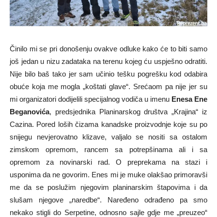
Činilo mi se pri donošenju ovakve odluke kako će to biti samo
još jedan u nizu zadataka na terenu kojeg ću uspješno odratiti.
Nije bilo baš tako jer sam učinio tešku pogrešku kod odabira
obuće koja me mogla „koštati glave“. Srećaom pa nije jer su
mi organizatori dodijelili specijalnog vodiča u imenu
Enesa Ene
Beganovića
, predsjednika Planinarskog društva „Krajina“ iz
Cazina. Pored loših čizama kanadske proizvodnje koje su po
snijegu nevjerovatno klizave, valjalo se nositi sa ostalom
zimskom opremom, rancem sa potrepšinama ali i sa
opremom za novinarski rad. O preprekama na stazi i
usponima da ne govorim. Enes mi je muke olakšao primoravši
me da se poslužim njegovim planinarskim štapovima i da
slušam njegove „naredbe“. Naređeno odrađeno pa smo
nekako stigli do Serpetine, odnosno sajle gdje me „preuzeo“