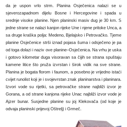
da je uspon vrlo strm. Planina Osječenica nalazi se u
sjeverozapadnom dijelu Bosne i Hercegovine i spada u
srednje visoke planine. Njen planinski masiv dug je 30 km. S
jedne strane se nalazi kanjon rijeke Une i njene pritoke Unca, a
sa druge kraška polja: Medeno, Bjelajsko i Petrovačko. Tjeme
planine Osječenice strši iznad pojasa šuma i odsječeno je pa
od toga dolazi i naziv ove planine–Osječenica. Na vrhu je uska
i gotovo kilometar duga visoravan sa čijih se strana spuštaju
kamene litice što pruža izvrstan i širok vidik na sve strane.
Planina je bogata florom i faunom, a posebno je vrijedno istaći
cvijet runolist koji je i svojevrstan znak planinarstva i planinara.
Izvori vode su rijetki, sa petrovačke strane najbliži izvor je
Gorana, a od strane kanjona rijeke Unac najbliži izvor vode je
Ajzer bunar. Susjedne planine su joj Klekovača (od koje je
odvaja planinski prijevoj Oštrelj) i Grmeč.