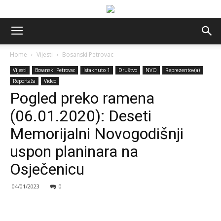
Home
Vijesti
Bosanski Petrovac
Vijesti
Bosanski Petrovac
Istaknuto 1
Društvo
NVO
Reprezentov(a)
Reportaža
Video
Pogled preko ramena
(06.01.2020): Deseti
Memorijalni Novogodišnji
uspon planinara na
Osječenicu
04/01/2023
0