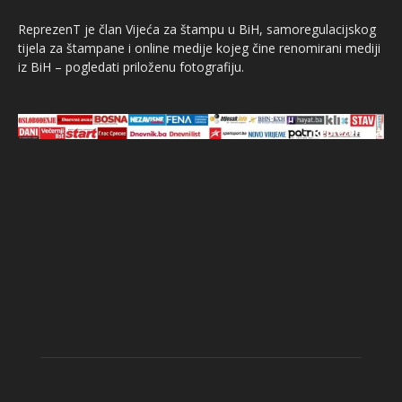
ReprezenT je član Vijeća za štampu u BiH, samoregulacijskog
tijela za štampane i online medije kojeg čine renomirani mediji
iz BiH – pogledati priloženu fotografiju.