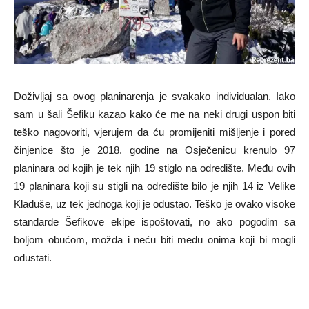
Doživljaj sa ovog planinarenja je svakako individualan. Iako
sam u šali Šefiku kazao kako će me na neki drugi uspon biti
teško nagovoriti, vjerujem da ću promijeniti mišljenje i pored
činjenice što je 2018. godine na Osječenicu krenulo 97
planinara od kojih je tek njih 19 stiglo na odredište. Među ovih
19 planinara koji su stigli na odredište bilo je njih 14 iz Velike
Kladuše, uz tek jednoga koji je odustao. Teško je ovako visoke
standarde Šefikove ekipe ispoštovati, no ako pogodim sa
boljom obućom, možda i neću biti među onima koji bi mogli
odustati.