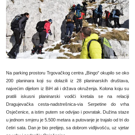
Na parking prostoru Trgovačkog centra „Bingo“ okupilo se oko
200 planinara koji su dolazili iz 28 planinarskih društava,
najvećim dijelom iz BiH ali i država okruženja. Kolona koju su
pratili iskusni planinarski vodiči kretala se na relaciji
Dragujevačka cesta-nadstrešnica-via Serpetine do vrha
Osječenice, a istim putem se odvijao i povratak. Dužina staze
u jednom smjeru je 5.500 metara a putovanje je trajalo od tri do
četiri sata. Dan je bio prelijep, sa dobrom vidljivošću, uz vjetar