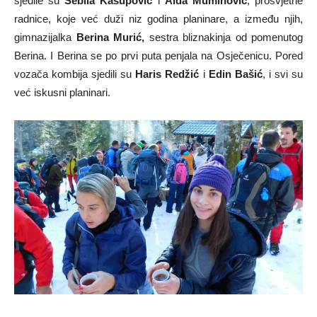
sjedile su
Sebila Kasupović
i
Aida Muminović
, prosvjetne
radnice, koje već duži niz godina planinare, a između njih,
gimnazijalka
Berina Murić,
sestra bliznakinja od pomenutog
Berina. I Berina se po prvi puta penjala na Osječenicu. Pored
vozača kombija sjedili su
Haris Redžić
i
Edin Bašić
, i svi su
već iskusni planinari.