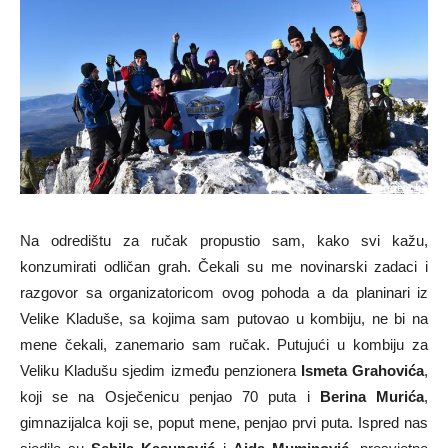
Na odredištu za ručak propustio sam, kako svi kažu,
konzumirati odličan grah. Čekali su me novinarski zadaci i
razgovor sa organizatoricom ovog pohoda a da planinari iz
Velike Kladuše, sa kojima sam putovao u kombiju, ne bi na
mene čekali, zanemario sam ručak. Putujući u kombiju za
Veliku Kladušu sjedim između penzionera
Ismeta Grahovića
,
koji se na Osječenicu penjao 70 puta i
Berina Murića
,
gimnazijalca koji se, poput mene, penjao prvi puta. Ispred nas