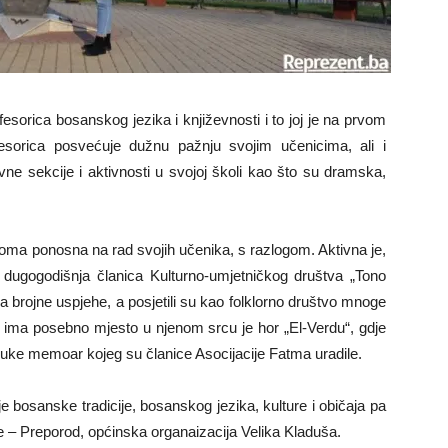
esorica bosanskog jezika i književnosti i to joj je na prvom
esorica posvećuje dužnu pažnju svojim učenicima, ali i
vne sekcije i aktivnosti u svojoj školi kao što su dramska,
veoma ponosna na rad svojih učenika, s razlogom. Aktivna je,
dugogodišnja članica Kulturno-umjetničkog društva „Tono
a brojne uspjehe, a posjetili su kao folklorno društvo mnoge
 ima posebno mjesto u njenom srcu je hor „El-Verdu“, gdje
ve ruke memoar kojeg su članice Asocijacije Fatma uradile.
bosanske tradicije, bosanskog jezika, kulture i običaja pa
ce – Preporod, općinska organaizacija Velika Kladuša.