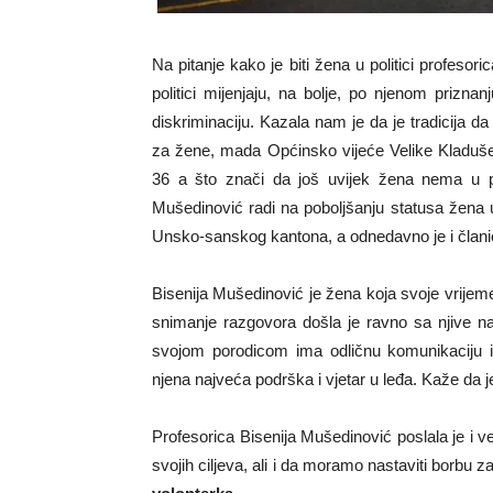
Na pitanje kako je biti žena u politici profesor
politici mijenjaju, na bolje, po njenom priznan
diskriminaciju. Kazala nam je da je tradicija da
za žene, mada Općinsko vijeće Velike Kladuše
36 a što znači da još uvijek žena nema u pr
Mušedinović radi na poboljšanju statusa žena u
Unsko-sanskog kantona, a odnedavno je i član
Bisenija Mušedinović je žena koja svoje vrijeme
snimanje razgovora došla je ravno sa njive na 
svojom porodicom ima odličnu komunikaciju i
njena najveća podrška i vjetar u leđa. Kaže da je
Profesorica Bisenija Mušedinović poslala je i 
svojih ciljeva, ali i da moramo nastaviti borbu