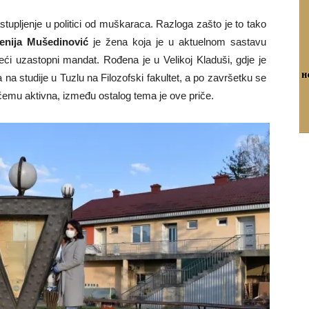
upljenje u politici od muškaraca. Razloga zašto je to tako
enija Mušedinović
je žena koja je u aktuelnom sastavu
eći uzastopni mandat. Rođena je u Velikoj Kladuši, gdje je
a na studije u Tuzlu na Filozofski fakultet, a po završetku se
 čemu aktivna, između ostalog tema je ove priče.