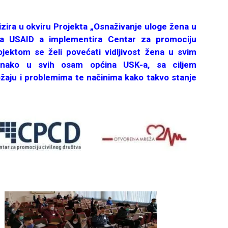
izira u okviru Projekta „Osnaživanje uloge žena u
va USAID a implementira Centar za promociju
ojektom se želi povećati vidljivost žena u svim
ednako u svih osam općina USK-a, sa ciljem
ložaju i problemima te načinima kako takvo stanje