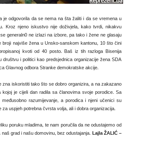
ica je odgovorila da se nema na šta žaliti i da se vremena u
ju. Kroz njeno iskustvo nije doživjela, kako tvrdi, nikakvu
 se generaln0 ne izlazi na izbore, pa tako i žene ne glasaju
 broji najviše žena u Unsko-sanskom kantonu, 10 što čini
opisanoj kvoti od 40 posto. Baš iz tih razloga Bisenija
 društvu i politici kao predsjednica organizacije žena SDA
ica Glavnog odbora Stranke demokratske akcije.
 zna iskoristiti tako što se dobro organizira, a na zakazano
kojoj je cijeli dan radila sa članovima svoje porodice. Sa
 međusobno razumijevanje, a porodica i njeni učenici su
 za uspjeh potrebna čvrsta volja, ali i dobra organizacija.
veliku poruku mladima, te nam poručila da ne odustajemo od
 za naš grad i našu domovinu, bez odustajanja.
Lajla ŽALIĆ –