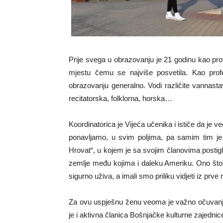
Prije svega u obrazovanju je 21 godinu kao prof
mjestu čemu se najviše posvetila. Kao prof
obrazovanju generalno. Vodi različite vannasta
recitatorska, folklorna, horska…
Koordinatorica je Vijeća učenika i ističe da je 
ponavljamo, u svim poljima, pa samim tim je 
Hrovat“, u kojem je sa svojim članovima postigl
zemlje među kojima i daleku Ameriku. Ono što
sigurno uživa, a imali smo priliku vidjeti iz pr
Za ovu uspješnu ženu veoma je važno očuvanje 
je i aktivna članica Bošnjačke kulturne zajedni