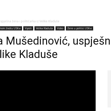
spješna žena i političarka iz Velike Kladuše
vnom životu USK-a
Vijesti
Velika Kladuša
Video
Žene u politici USK-a
a Mušedinović, uspješn
elike Kladuše