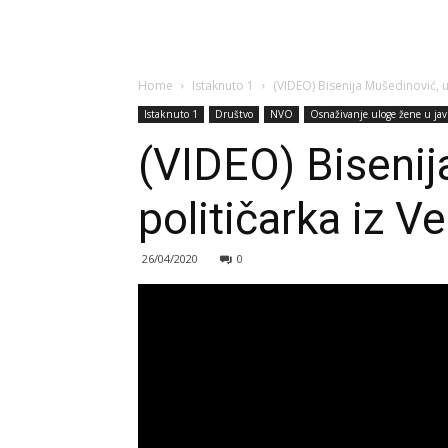
Home
Istaknuto 1
(VIDEO) Bisenija Mušedinović, u
Istaknuto 1
Društvo
NVO
Osnaživanje uloge žene u ja
(VIDEO) Bisenij
političarka iz V
26/04/2020
0