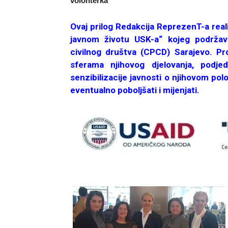
volonterka
Ovaj prilog Redakcija ReprezenT-a real
javnom životu USK-a“ kojeg podrža
civilnog društva (CPCD) Sarajevo. Pr
sferama njihovog djelovanja, podj
senzibilizacije javnosti o njihovom po
eventualno poboljšati i mijenjati.