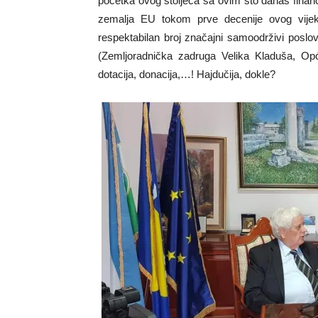
početka ovog stoljeća sa ovim što danas fina
zemalja EU tokom prve decenije ovog vijek
respektabilan broj značajni samoodrživi poslov
(Zemljoradnička zadruga Velika Kladuša, Op
dotacija, donacija,…! Hajdučija, dokle?