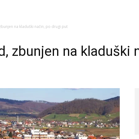
 zbunjen na kladuški način, po drugi put
d, zbunjen na kladuški 