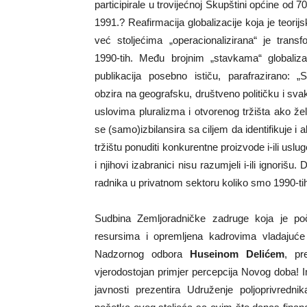
participirale u trovijećnoj Skupštini općine od
1991.? Reafirmacija globalizacije koja je teorijs
već stoljećima „operacionalizirana“ je tra
1990-tih. Među brojnim „stavkama“ globalizac
publikacija posebno ističu, parafrazirano: 
obzira na geografsku, društveno političku i sva
uslovima pluralizma i otvorenog tržišta ako žel
se (samo)izbilansira sa ciljem da identifikuje i a
tržištu ponuditi konkurentne proizvode i-ili uslu
i njihovi izabranici nisu razumjeli i-ili ignorišu
radnika u privatnom sektoru koliko smo 1990-ti
Sudbina Zemljoradničke zadruge koja je po
resursima i opremljena kadrovima vladajuć
Nadzornog odbora
Huseinom Delićem
, pr
vjerodostojan primjer percepcija Novog doba! I
javnosti prezentira Udruženje poljoprivredn