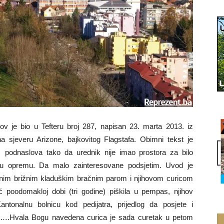
lov je bio u Tefteru broj 287, napisan 23. marta 2013. iz
na sjeveru Arizone, bajkovitog Flagstafa. Obimni tekst je
i podnaslova tako da urednik nije imao prostora za bilo
nu opremu. Da malo zainteresovane podsjetim. Uvod je
nim brižnim kladuškim bračnim parom i njihovom curicom
ć poodomakloj dobi (tri godine) piškila u pempas, njihov
ntonalnu bolnicu kod pedijatra, prijedlog da posjete i
a….Hvala Bogu navedena curica je sada curetak u petom