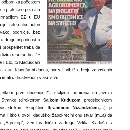
 70 odbornika početkom
ki i praktično poznata
nsformacijom EZ u EU
ije referentni autori
„Svako područje, bez
ku drugu pripadnost u
i prosperitet treba da
ktivira resurse koji će
ge“! Eto, to Kladuščani
. Da jesu, Kladuša bi danas, bar se približila broju zaposlenih
h imali u društvenom vlasništvu!
četkom prve decenije 21. stoljeća formirana sa javnim
e Stranke (direktorom
Salkom Kuduzom
, predsjednikom
edsjednikom Skupštine
Ibrahimom Nizandžićem
,…) je
ma li itko u ovoj kladuškoj žabokrečini onu stvar (m..a) da
ika „Agrokop“, Zemljoradnička zadrugu Velika Kladuša s