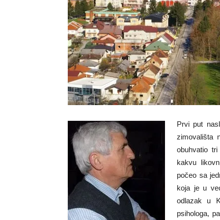
Prvi put nas
zimovališta 
obuhvatio tr
kakvu likov
počeo sa jed
koja je u ve
odlazak u Ka
psihologa, p