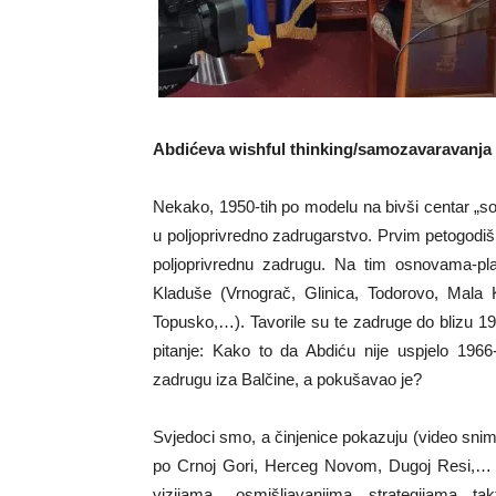
Abdićeva wishful thinking/samozavaravanja
Nekako, 1950-tih po modelu na bivši centar „soc
u poljoprivredno zadrugarstvo. Prvim petogodi
poljoprivrednu zadrugu. Na tim osnovama-pl
Kladuše (Vrnograč, Glinica, Todorovo, Mala K
Topusko,…). Tavorile su te zadruge do blizu 19
pitanje: Kako to da Abdiću nije uspjelo 1966
zadrugu iza Balčine, a pokušavao je?
Svjedoci smo, a činjenice pokazuju (video snim
po Crnoj Gori, Herceg Novom, Dugoj Resi,… sa
vizijama osmišljavanjima, strategijama, tak