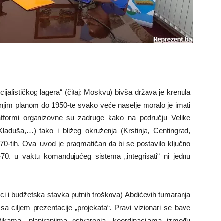
ijalističkog lagera“ (čitaj: Moskvu) bivša država je krenula
šnjim planom do 1950-te svako veće naselje moralo je imati
atformi organizovne su zadruge kako na području Velike
laduša,…) tako i bližeg okruženja (Krstinja, Centingrad,
70-tih. Ovaj uvod je pragmatičan da bi se postavilo ključno
-70. u vaktu komandujućeg sistema „integrisati“ ni jednu
ci i budžetska stavka putnih troškova) Abdićevih tumaranja
 ciljem prezentacije „projekata“. Pravi vizionari se bave
tikama, planiranjima ostvarenja, koordinacijama između