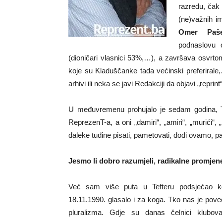
razredu, čak
(ne)važnih i
Omer Paše
podnaslovu o
(dioničari vlasnici 53%,…), a završava osvrt
koje su Kladuščanke tada većinski preferirale
arhivi ili neka se javi Redakciji da objavi „reprint
U međuvremenu prohujalo je sedam godina, Teft
ReprezenT-a, a oni „damiri“, „amiri“, „murići“, 
daleke tuđine pisati, pametovati, dođi ovamo, pa
Jesmo li dobro razumjeli, radikalne promjene
Već sam više puta u Tefteru podsjećao ko
18.11.1990. glasalo i za koga. Tko nas je pov
pluralizma. Gdje su danas čelnici klubov