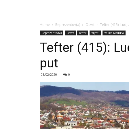
Home
Reprezentov(a)
Osvrt
Tefter (415): Lud,
Reprezentov(a)
Osvrt
Tefter
Vijesti
Velika Kladuša
Tefter (415): Lu
put
03/02/2020
0