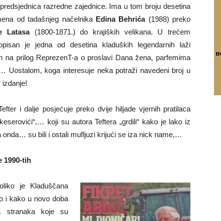
 predsjednica razredne zajednice. Ima u tom broju desetina
mena od tadašnjeg načelnika
Edina Behrića
(1988) preko
 Latasa
(1800-1871.) do krajiških velikana. U trećem
pisan je jedna od desetina kladuških legendarnih laži
om na prilog ReprezenT-a o proslavi Dana žena, parfemima
,… Uostalom, koga interesuje neka potraži navedeni broj u
“ izdanje!
er i dalje posjećuje preko dvije hiljade vjernih pratilaca
„keserovići“,… koji su autora Teftera „grdili“ kako je lako iz
 onda… su bili i ostali mufljuzi krijući se iza nick name,…
 1990-tih
liko je Kladuščana
eo i kako u novo doba
a stranaka koje su