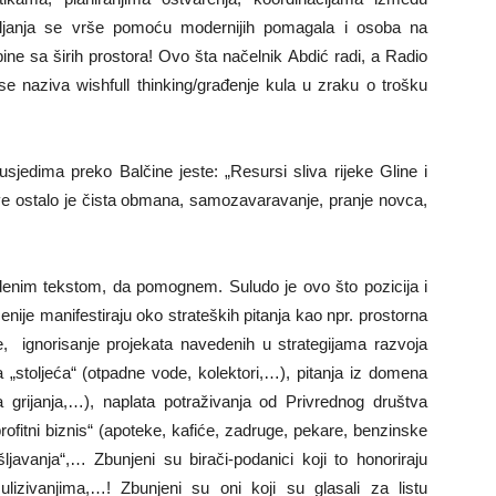
avljanja se vrše pomoću modernijih pomagala i osoba na
ne sa širih prostora! Ovo šta načelnik Abdić radi, a Radio
e naziva wishfull thinking/građenje kula u zraku o trošku
usjedima preko Balčine jeste: „Resursi sliva rijeke Gline i
ve ostalo je čista obmana, samozavaravanje, pranje novca,
denim tekstom, da pomognem. Suludo je ovo što pozicija i
cenije manifestiraju oko strateških pitanja kao npr. prostorna
e, ignorisanje projekata navedenih u strategijama razvoja
 „stoljeća“ (otpadne vode, kolektori,…), pitanja iz domena
na grijanja,…), naplata potraživanja od Privrednog društva
ofitni biznis“ (apoteke, kafiće, zadruge, pekare, benzinske
ljavanja“,… Zbunjeni su birači-podanici koji to honoriraju
lizivanjima,…! Zbunjeni su oni koji su glasali za listu