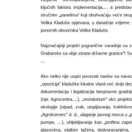
ključnih faktora implementacija,… a predst
stručnim „panelima“ koji obuhvaćaju veće skupi
Velika Kladuša opjevava, u današnje vrijeme s
poreznih obveznika Velike Kladuše.
Najznačajniji projekt pogranične saradnje sa s
Grabarske sa obje strane državne granice“! S
…
Ako netko nije uspio povezati naslov sa nave
„opozicija“ kladuške lokalne vlasti već dvije de
dokumentacija i legalizacija bespravne gradnj
(npr. Agrocentra,…), „moratorium“ oko projekta
ekologije (otpad, zrak, utopljavanja, kolektiv
„Agrokomerc“ d. d., ulaganje javnog novca u „pr
pumpe, …), uhljebljavanja kao „profitna zapoš
glasovima, slatkim lažima, dodvoravanjima, u