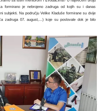
nciramo sa istim mentorom i izvođačima? U najvećem broju
a formirano je nebrojeno zadruga od kojih su i danas
ni subjekti. Na području Velike Kladuše formirane su dvije
ća zadruga 07. august,…) koje su poslovale dok je bilo