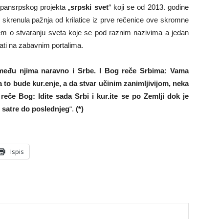
pansrpskog projekta „
srpski svet
“ koji se od 2013. godine
 skrenula pažnja od krilatice iz prve rečenice ove skromne
jem o stvaranju sveta koje se pod raznim nazivima a jedan
ati na zabavnim portalima.
 među njima naravno i Srbe. I Bog reče Srbima: Vama
to bude kur.enje, a da stvar učinim zanimljivijom, neka
reče Bog: Idite sada Srbi i kur.ite se po Zemlji dok je
s satre do poslednjeg
“.
(*)
Ispis