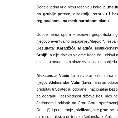
Dodaje jednu vrlo bitnu rečenicu kako je „
međun
na grublje poteze, direktniju retoriku i b
regionalnom i na međunarodnom planu
“.
Uopće nema spora – osnovni geopolitički i ge
njegovo eventualno pripajanje „
Majčici
“. Treba r
„
rezultata
“
Karadžića
,
Mladića
, institucional
Srbiji
“, a nije daleko vrijeme kada će i zidovi m
entitet, u stvari, tako slave svoju jedinu pobjedu 
Aleksandar Vučić
će u svakoj prilici istaći ka
njegov
Aleksandar Vulin
(bivši ministar odbra
predstaviti Strategiju odbrane i nacionalne bezb
za odbranu i bezbjednost države koju niko ne
Jadranom i pritisak na Crnu Goru, sprečavan
Drine (!) i pomjeranje „
civilizacijske granice
“ 
djelu i u praksi, a dejtonska šejtanska košulja 