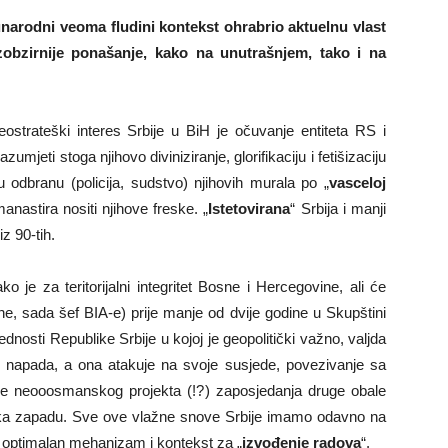
arodni veoma fludini kontekst ohrabrio aktuelnu vlast
ezobzirnije ponašanje, kako na unutrašnjem, tako i na
ostrateški interes Srbije u BiH je očuvanje entiteta RS i
azumjeti stoga njihovo diviniziranje, glorifikaciju i fetišizaciju
nu odbranu (policija, sudstvo) njihovih murala po „
vasceloj
anastira nositi njihove freske. „
Istetovirana
“ Srbija i manji
iz 90-tih.
ko je za teritorijalni integritet Bosne i Hercegovine, ali će
ne, sada šef BIA-e) prije manje od dvije godine u Skupštini
ednosti Republike Srbije u kojoj je geopolitički važno, valjda
 napada, a ona atakuje na svoje susjede, povezivanje sa
je neooosmanskog projekta (!?) zaposjedanja druge obale
ka zapadu. Sve ove vlažne snove Srbije imamo odavno na
je optimalan mehanizam i kontekst za „
izvođenje radova
“.