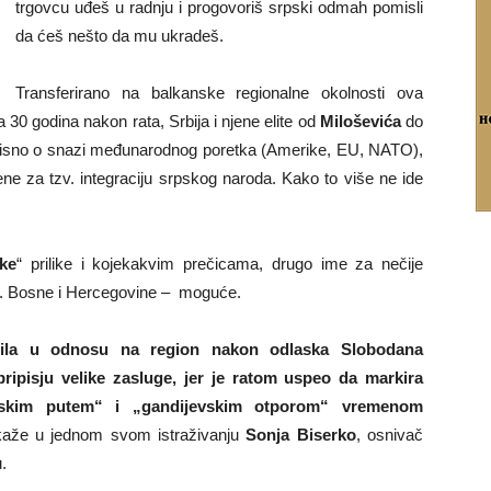
trgovcu uđeš u radnju i progovoriš srpski odmah pomisli
da ćeš nešto da mu ukradeš.
Transferirano na balkanske regionalne okolnosti ova
0 godina nakon rata, Srbija i njene elite od
Miloševića
do
u ovisno o snazi međunarodnog poretka (Amerike, EU, NATO),
rene za tzv. integraciju srpskog naroda. Kako to više ne ide
ske
“ prilike i kojekakvim prečicama, drugo ime za nečije
da. Bosne i Hercegovine – moguće.
enila u odnosu na region nakon odlaska Slobodana
pripisju velike zasluge, jer je ratom uspeo da markira
ratskim putem“ i „gandijevskim otporom“ vremenom
kaže u jednom svom istraživanju
Sonja Biserko
, osnivač
.