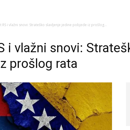
et RS i vlažni snovi: Strateško slavljenje jedine pobjede iz prošlog...
S i vlažni snovi: Strateš
z prošlog rata