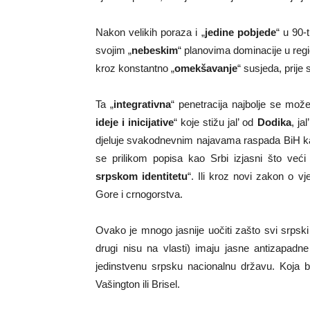
Nakon velikih poraza i „
jedine pobjede
“ u 90-
svojim „
nebeskim
“ planovima dominacije u reg
kroz konstantno „
omekšavanje
“ susjeda, prije
Ta „
integrativna
“ penetracija najbolje se može
ideje i inicijative
“ koje stižu jal’ od
Dodika
, ja
djeluje svakodnevnim najavama raspada BiH ka
se prilikom popisa kao Srbi izjasni što već
srpskom identitetu
“. Ili kroz novi zakon o v
Gore i crnogorstva.
Ovako je mnogo jasnije uočiti zašto svi srpski
drugi nisu na vlasti) imaju jasne antizapadne
jedinstvenu srpsku nacionalnu državu. Koja 
Vašington ili Brisel.