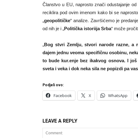
Članstvo u EU, naprosto znači odustajanje od 
reciklira pod ovim imenom kako bi se naprosto
„
geopolitičke
“ analize. Završićemo je predan
od nih je i „
Politička istoriija Srba
“ može pročit
„
Bog stvri Zemlju, stvori narode razne, a
dajem jednu veoma specifičnu osobinu, neka 
to bude kur.enje bez ikakvog osnova. I još 
sveta i veka i dok neka sila ne popizdi pa va
Podjeli ovo:
Facebook
X
WhatsApp
LEAVE A REPLY