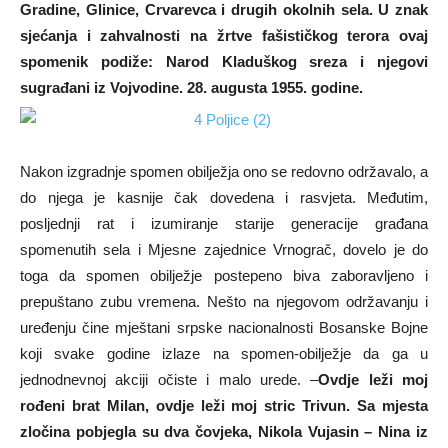
Gradine, Glinice, Crvarevca i drugih okolnih sela. U znak
sjećanja i zahvalnosti na žrtve fašističkog terora ovaj
spomenik podiže: Narod Kladuškog sreza i njegovi
sugrađani iz Vojvodine. 28. augusta 1955. godine.
Nakon izgradnje spomen obilježja ono se redovno održavalo, a
do njega je kasnije čak dovedena i rasvjeta. Međutim,
posljednji rat i izumiranje starije generacije građana
spomenutih sela i Mjesne zajednice Vrnograč, dovelo je do
toga da spomen obilježje postepeno biva zaboravljeno i
prepuštano zubu vremena. Nešto na njegovom održavanju i
uređenju čine mještani srpske nacionalnosti Bosanske Bojne
koji svake godine izlaze na spomen-obilježje da ga u
jednodnevnoj akciji očiste i malo urede. –
Ovdje leži moj
rođeni brat Milan, ovdje leži moj stric Trivun. Sa mjesta
zločina pobjegla su dva čovjeka, Nikola Vujasin – Nina iz