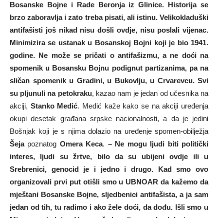
Bosanske Bojne i Rade Beronja iz Glinice. Historija se
brzo zaboravlja i zato treba pisati, ali istinu. Velikokladuški
antifašisti još nikad nisu došli ovdje, nisu poslali vijenac.
Minimizira se ustanak u Bosanskoj Bojni koji je bio 1941.
godine. Ne može se pričati o antifašizmu, a ne doći na
spomenik u Bosansku Bojnu podignut partizanima, pa na
sličan spomenik u Gradini, u Bukovlju, u Crvarevcu. Svi
su pljunuli na petokraku
, kazao nam je jedan od učesnika na
akciji,
Stanko Medić
. Medić kaže kako se na akciji uređenja
okupi desetak građana srpske nacionalnosti, a da je jedini
Bošnjak koji je s njima dolazio na uređenje spomen-obilježja
Šeja
poznatog
Omera Keca
.
– Ne mogu ljudi biti politički
interes, ljudi su žrtve, bilo da su ubijeni ovdje ili u
Srebrenici, genocid je i jedno i drugo. Kad smo ovo
organizovali prvi put otišli smo u UBNOAR da kažemo da
mještani Bosanske Bojne, sljedbenici antifašista, a ja sam
jedan od tih, tu radimo i ako žele doći, da dođu. Išli smo u