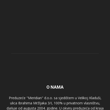
O NAMA
Preduzeće "Meridian" d.o.o. sa sjedištem u Velikoj Kladuši,
ulica Ibrahima Mržljaka 3/I, 100% u privatnom vlasništvu,
djeluje od augusta 2004. godine. U okviru preduzeća od kraja