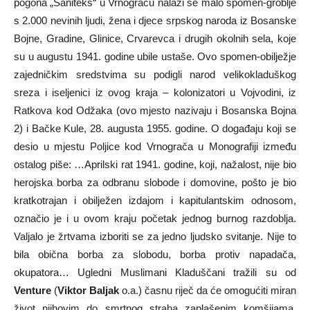
pogona „Saniteks“ u Vrnograču nalazi se malo spomen-groblje
s 2.000 nevinih ljudi, žena i djece srpskog naroda iz Bosanske
Bojne, Gradine, Glinice, Crvarevca i drugih okolnih sela, koje
su u augustu 1941. godine ubile ustaše. Ovo spomen-obilježje
zajedničkim sredstvima su podigli narod velikokladuškog
sreza i iseljenici iz ovog kraja – kolonizatori u Vojvodini, iz
Ratkova kod Odžaka (ovo mjesto nazivaju i Bosanska Bojna
2) i Bačke Kule, 28. augusta 1955. godine. O događaju koji se
desio u mjestu Poljice kod Vrnograča u Monografiji između
ostalog piše: …Aprilski rat 1941. godine, koji, nažalost, nije bio
herojska borba za odbranu slobode i domovine, pošto je bio
kratkotrajan i obilježen izdajom i kapitulantskim odnosom,
označio je i u ovom kraju početak jednog burnog razdoblja.
Valjalo je žrtvama izboriti se za jedno ljudsko svitanje. Nije to
bila obična borba za slobodu, borba protiv napadača,
okupatora… Ugledni Muslimani Kladuščani tražili su od
Venture
(
Viktor Baljak
o.a.) časnu riječ da će omogućiti miran
život njihovim do smrtnog straha zaplašenim komšijama.