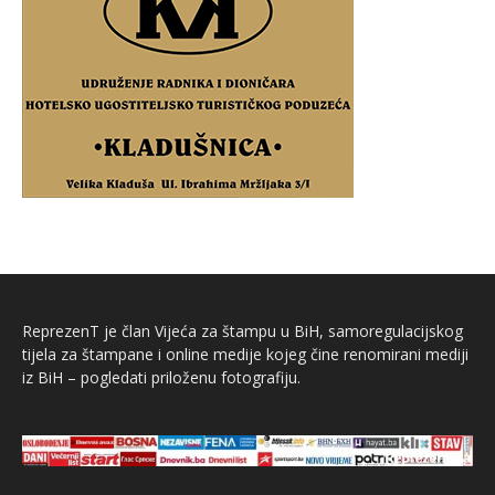
ReprezenT je član Vijeća za štampu u BiH, samoregulacijskog
tijela za štampane i online medije kojeg čine renomirani mediji
iz BiH – pogledati priloženu fotografiju.