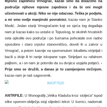
Mjesnu zajednicu Vrnograč, kazali smo da dolazimo na
područje njihove mjesne zajednice i da bi oni mogli
učestvovati u akciji. Niko se nije odazvao. Teška je podjela,
a mi smo ovdje manjinski povratnici
, kazao nam je Stanko
Medić. Jedan stariji Vrnogračanin koji se sjeća tog događaja
nam je kazao kako su ustaše iz Topuskog, te okolnih hrvatskih
sela opkolile ovo područje i po šumama pohvatale sve radno
sposobno i staro srpsko stanovništvo, doveli ih u zatvor u
Vrnograč, a potom kasnije na spomenutom lokalitetu strijeljali i
bacili u dvije ili tri ranije iskopane rupe. Strijeljani su rafalnom
paljbom, a i on nam je potvrdio da su dvojica uspjela pobjeći.
-
Prije smo se družili, a danas je to zamijenjeno mržnjom
,
kazao nam je naš sagovornik.
ANTRFILE:
U Monografiji „Velika Kladuša kroz stoljeća“ ispod
slike spomen-obilježja stoji slijedeći tekst: U šumici, nadomak