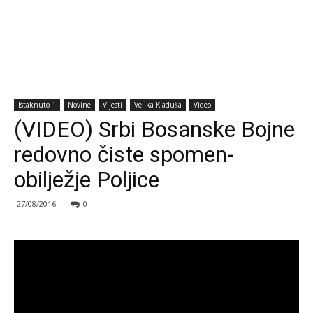
Istaknuto 1
Novine
Vijesti
Velika Kladuša
Video
(VIDEO) Srbi Bosanske Bojne
redovno čiste spomen-
obilježje Poljice
27/08/2016
0