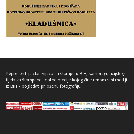
ReprezenT je član Vijeća za štampu u BiH, samoregulacijskog
tijela za štampane i online medije kojeg čine renomirani mediji
iz BiH – pogledati priloženu fotografiju.