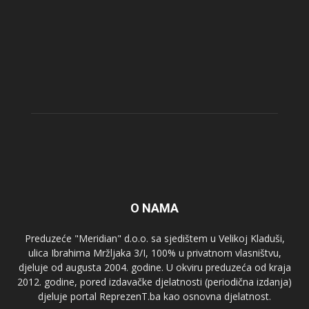
O NAMA
Preduzeće "Meridian" d.o.o. sa sjedištem u Velikoj Kladuši,
ulica Ibrahima Mržljaka 3/I, 100% u privatnom vlasništvu,
djeluje od augusta 2004. godine. U okviru preduzeća od kraja
2012. godine, pored izdavačke djelatnosti (periodična izdanja)
djeluje portal ReprezenT.ba kao osnovna djelatnost.