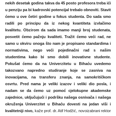
nekih desetak godina takva da 45 posto profesora treba ići
u penziju pa bi kadrovski potencijal trebalo obnoviti. Stavit
ćemo u ove četiri godine u fokus studenta. Do sada smo
radili po principu da iz nekog kvantiteta izvlačimo
kvalitetu. Obzirom da sada imamo manji broj studenata,
posvetit ćemo pažnju kvaliteti. Tražit ćemo veći rad, ne
samo u okviru onoga što nam je propisano standardima i
normativima, nego veći pojedinačni rad s našim
studentima kako bi smo dobili inovativne studente.
Pokušat ćemo da na Univerzitetu u Bihaću uvedemo
takozvano napredno studiranje koje se zasniva na
inovacijama, na transferu znanja, na samokritičkom
osvrtu. Pred nama je veliki izazov i veliki dio posla, i
nadam se da ćemo uz pomoć cjelokupne akademske
zajednice, uključujući i podršku našega osnivača i našega
okruženja Univerzitet u Bihaću dovesti na jedan viši i
kvalitetniji nivo,
kaže prof. dr. Atif Hodžić, novoizabrani rektor