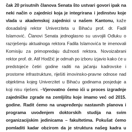
čak 20 prisutnih članova Senata što ustvari govori ipak na
neki način o zajednici koja je integrirana i jedinstvu koje
vlada u akademskoj zajednici u našem Kantonu,
kaže
dosadašnji rektor Univerziteta u Bihaću prof. dr. Fadil
Islamović. Članovi Senata jednoglasno su usvojili Odluku o
razrješenju aktualnoga rektora Fadila Islamovića te imenovali
Komisiju za primopredaju dužnosti rektora. Novoizabrani
rektor prof. dr. Atif Hodžić je odmah po izboru izjavio kako će u
predstojeće četiri godine raditi na jačanju kadrovske i
prostorne infrastrukture, riješiti imovinsko-pravne odnose nad
objektima kojeg Univerzitet u Bihaću godinama posjeduje a
koji nisu riješeni. –
Vjerovatno ćemo ići u proces izgradnje
zajedničke zgrade na zemljištu koje imamo već od 2015.
godine. Radit ćemo na unapređenju nastavnih planova i
programa uvođenjem doktorskih studija na svim
organizacijskim jedinicama – fakultetima. Pokušat ćemo
pomladiti kadar obzirom da je struktura našeg kadra u