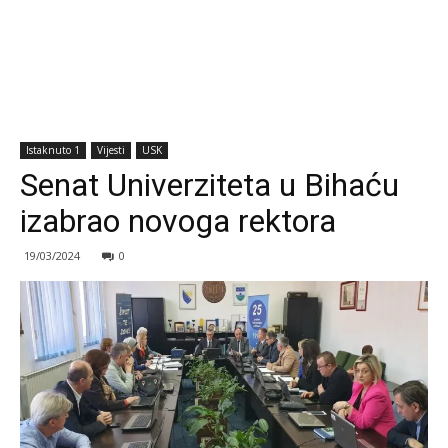
Istaknuto 1
Vijesti
USK
Senat Univerziteta u Bihaću
izabrao novoga rektora
19/03/2024
0