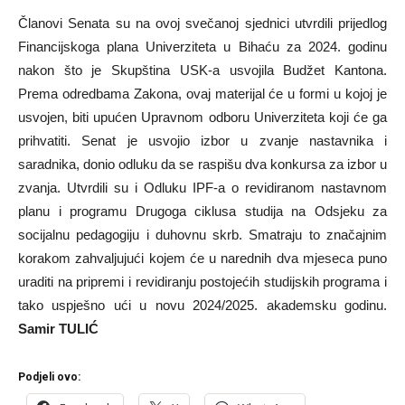
Članovi Senata su na ovoj svečanoj sjednici utvrdili prijedlog
Financijskoga plana Univerziteta u Bihaću za 2024. godinu
nakon što je Skupština USK-a usvojila Budžet Kantona.
Prema odredbama Zakona, ovaj materijal će u formi u kojoj je
usvojen, biti upućen Upravnom odboru Univerziteta koji će ga
prihvatiti. Senat je usvojio izbor u zvanje nastavnika i
saradnika, donio odluku da se raspišu dva konkursa za izbor u
zvanja. Utvrdili su i Odluku IPF-a o revidiranom nastavnom
planu i programu Drugoga ciklusa studija na Odsjeku za
socijalnu pedagogiju i duhovnu skrb. Smatraju to značajnim
korakom zahvaljujući kojem će u narednih dva mjeseca puno
uraditi na pripremi i revidiranju postojećih studijskih programa i
tako uspješno ući u novu 2024/2025. akademsku godinu.
Samir TULIĆ
Podjeli ovo: