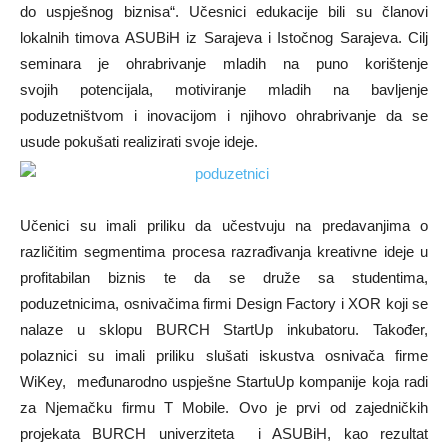
do uspješnog biznisa“. Učesnici edukacije bili su članovi
lokalnih timova ASUBiH iz Sarajeva i Istočnog Sarajeva. Cilj
seminara je ohrabrivanje mladih na puno korištenje
svojih potencijala, motiviranje mladih na bavljenje
poduzetništvom i inovacijom i njihovo ohrabrivanje da se
usude pokušati realizirati svoje ideje.
Učenici su imali priliku da učestvuju na predavanjima o
različitim segmentima procesa razrađivanja kreativne ideje u
profitabilan biznis te da se druže sa studentima,
poduzetnicima, osnivačima firmi Design Factory i XOR koji se
nalaze u sklopu BURCH StartUp inkubatoru. Također,
polaznici su imali priliku slušati iskustva osnivača firme
WiKey, međunarodno uspješne StartuUp kompanije koja radi
za Njemačku firmu T Mobile. Ovo je prvi od zajedničkih
projekata BURCH univerziteta i ASUBiH, kao rezultat