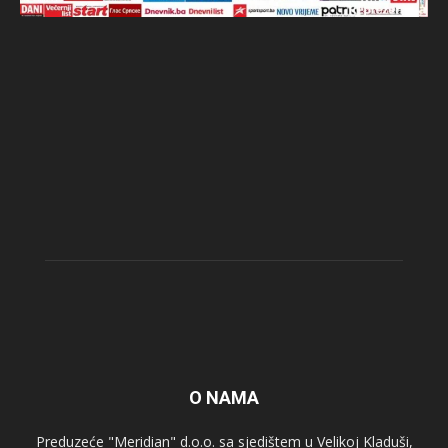
O NAMA
Preduzeće "Meridian" d.o.o. sa sjedištem u Velikoj Kladuši,