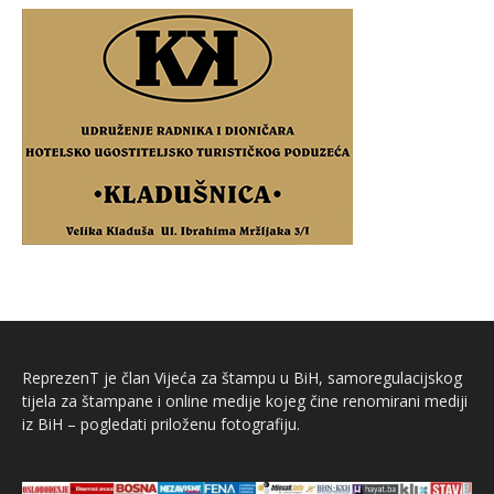
ReprezenT je član Vijeća za štampu u BiH, samoregulacijskog
tijela za štampane i online medije kojeg čine renomirani mediji
iz BiH – pogledati priloženu fotografiju.