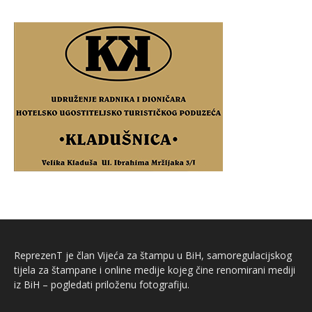
ReprezenT je član Vijeća za štampu u BiH, samoregulacijskog
tijela za štampane i online medije kojeg čine renomirani mediji
iz BiH – pogledati priloženu fotografiju.