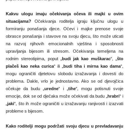
Kakvu ulogu imaju očekivanja očeva ili majki u ovim
situacijama?
Očekivanja roditelja igraju ključnu ulogu u
formiranju ponašanja djece. Očevi i majke prenose svoje
obrasce ponašanja i stavove na svoju djecu, što može uticati
na razvoj njihovih emocionalnih vještina i sposobnosti
upravljanja bijesom ili stresom. Očekivanja temeljena na
rodnim stereotipima, poput „
budi jak kao muškarac
“, „
što
plačeš kao neka curica
“ ili „
budi tiha i mirna kao dama
“,
mogu ograničiti djetetovu slobodu izražavanja i dovesti do
problema. Dakle, vrlo je jednostavno. Ako se od djevojčica
očekuje da budu „
uredne
“ i „
tihe
“, mogu potisnuti svoje
emocije, dok se od dječaka može očekivati da budu „
hrabri
“ i
„
jaki
“, što ih može ograničiti u izražavanju ranjivosti i izazvati
probleme s bijesom.
Kako roditelji mogu podržati svoju djecu u prevladavanju