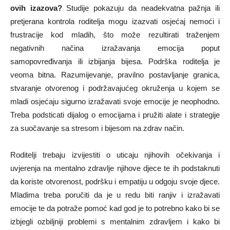
ovih izazova?
Studije pokazuju da neadekvatna pažnja ili
pretjerana kontrola roditelja mogu izazvati osjećaj nemoći i
frustracije kod mladih, što može rezultirati traženjem
negativnih načina izražavanja emocija poput
samopovređivanja ili izbijanja bijesa. Podrška roditelja je
veoma bitna. Razumijevanje, pravilno postavljanje granica,
stvaranje otvorenog i podržavajućeg okruženja u kojem se
mladi osjećaju sigurno izražavati svoje emocije je neophodno.
Treba podsticati dijalog o emocijama i pružiti alate i strategije
za suočavanje sa stresom i bijesom na zdrav način.
Roditelji trebaju izvijestiti o uticaju njihovih očekivanja i
uvjerenja na mentalno zdravlje njihove djece te ih podstaknuti
da koriste otvorenost, podršku i empatiju u odgoju svoje djece.
Mladima treba poručiti da je u redu biti ranjiv i izražavati
emocije te da potraže pomoć kad god je to potrebno kako bi se
izbjegli ozbiljniji problemi s mentalnim zdravljem i kako bi