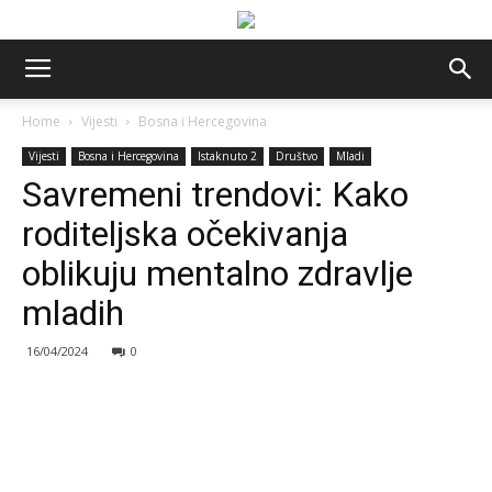
Home
Vijesti
Bosna i Hercegovina
Vijesti
Bosna i Hercegovina
Istaknuto 2
Društvo
Mladi
Savremeni trendovi: Kako
roditeljska očekivanja
oblikuju mentalno zdravlje
mladih
16/04/2024
0