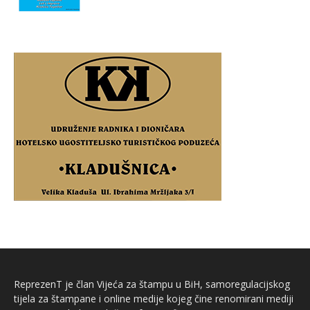
ReprezenT je član Vijeća za štampu u BiH, samoregulacijskog
tijela za štampane i online medije kojeg čine renomirani mediji