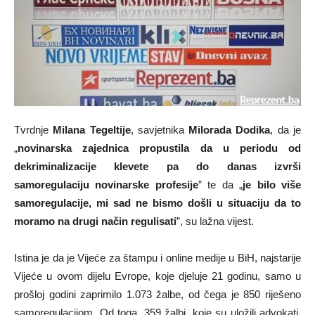
Tvrdnje
Milana Tegeltije
, savjetnika
Milorada Dodika
, da je
„
novinarska zajednica propustila da u periodu od
dekriminalizacije klevete pa do danas izvrši
samoregulaciju novinarske profesije
” te da „
je bilo više
samoregulacije, mi sad ne bismo došli u situaciju da to
moramo na drugi način regulisati
”, su lažna vijest.
Istina je da je Vijeće za štampu i online medije u BiH, najstarije
Vijeće u ovom dijelu Evrope, koje djeluje 21 godinu, samo u
prošloj godini zaprimilo 1.073 žalbe, od čega je 850 riješeno
samoregulacijom. Od toga, 359 žalbi, koje su uložili advokati,