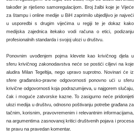
također je riješeno samoregulacijom. Broj žalbi koje je Vijeće
za štampu i online medije u BiH zaprimilo ubjedljivo je najveći
u usporedbi s drugim vijećima u regiji te je dokaz kako
medijska zajednica itekako vodi računa o etici, podizanju
profesionalnih standarda i svojoj ulozi u društvu.
Ponovnim uvođenjem pojma klevete kao krivičnog djela u
sferu krivičnog zakonodavstva neće se postići ciljevi na koje
aludira Milan Tegeltija, nego upravo suprotno. Novinari će iz
sfere građansko-pravne odgovornosti ponovno ući u sferu
krivične odgovornosti koja podrazumijeva, u najgorem slučaju,
čak i moguće zatvorske kazne. To zasigurno neće pridonijeti
ulozi medija u društvu, odnosno poštivanju potrebe građana za
tačnim, korisnim, pravovremenim i relevantnim informacijama,
na argumentima zasnovanoj kritici društvenih pojava i procesa
te pravu na pravedan komentar.