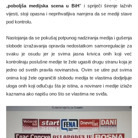
„
poboljša medijska scena u BiH
” i spriječi širenje lažnih
vijesti, stoji opasna i neprihvatljiva namjera da se mediji stave
pod kontrolu.
Nastojanja da se pokušaj potpunog nadziranja medija i gušenja
slobode izražavanja opravda nedostatkom samoregulacije za
svaku je osudu jer je svima jasna krivica onih koji već
kontroliraju poslušne medije te žele ugasiti drugu stranu koja je
jedno od svetih pravila novinarstva. Ovim se utire put svima
onima koji žele ograničiti slobodu medija te vlastima dodjeljuje
uloga onih koji odlučuju šta je istina, a novinare i medije izlaže
kaznama ako napišu ono što se vlastima ne sviđa.