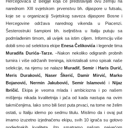
Hercegovaca iz Belgije koja će predstavljati ovu zemlju na
narednom XIII svjetskom prvenstvu bh. dijaspore u futsalu,
koje se u organizaciji Svjetskog saveza dijaspore Bosne i
Hercegovine održava narednog vikenda u Piacenzi.
Šesterostruki šampioni bh. iseljništva u Italiju putuju sa
podmlađenim timom, ali uvijek sa istim ciljem. Informciju više
dobili smo od selektora ekipe
Enesa Čelikovića
i legende tima
Muradifa Durića
–
Tarze.
–Nakon nekoliko odigranih probnih
turnira i više održanih treninga, iskristalisali smo spisak naše
selekcije, na njemu se nalaze
Muradif, Semir
i
Haris Durić,
Meris Duraković, Naser Škerić, Damir Mirvić, Marko
Bojanović, Nermin Jakubović, Semir Islamović
i
Nijaz
Ibričić.
Ekipa je veoma mlada i ambiciozna i po našem
mišljenju nikada kvalitetnija i jača od kada nastupa na ovim
takmičenjima. Iako smo bili šest puta prvaci, na tome ne želim
ostati, u Italiju idemo po sedmu titulu. Mislimo da i ovaj put
imamo izuzetno izjednačenu ekipu, svih 10 igrača su gotovo
podjednakih kvaliteta, što smatramo našom
najvećom