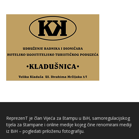
ReprezenT je član Vijeća za štampu u BiH, samoregulacijskog
tijela za štampane i online medije kojeg čine renomirani mediji
iz BiH – pogledati priloženu fotografiju.