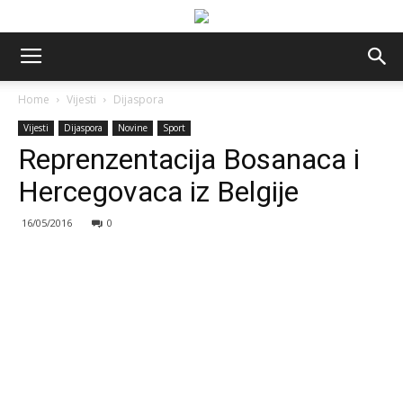
Home
Vijesti
Dijaspora
Vijesti
Dijaspora
Novine
Sport
Reprenzentacija Bosanaca i
Hercegovaca iz Belgije
16/05/2016
0