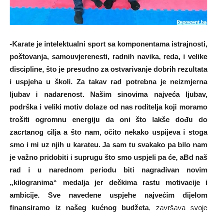
-Karate je intelektualni sport sa komponentama istrajnosti,
poštovanja, samouvjerenesti, radnih navika, reda, i velike
discipline, što je presudno za ostvarivanje dobrih rezultata
i uspjeha u školi. Za takav rad potrebna je neizmjerna
ljubav i nadarenost. Našim sinovima najve
ć
a ljubav,
podrška i veliki motiv dolaze od nas roditelja koji moramo
trošiti ogromnu energiju da oni što lakše do
đu
do
zacrtanog cilja a što nam, očito nekako uspijeva i stoga
smo i mi uz njih u karateu. Ja sam tu svakako pa bilo nam
je važno pridobiti i suprugu što smo uspjeli pa će, aBd naš
rad i u narednom periodu biti nagrađivan novim
„kilogranima“ medalja jer dečkima rastu motivacije i
ambicije. Sve navedene uspjehe najvećim dijelom
finansiramo iz našeg kućnog budžeta
, završava svoje