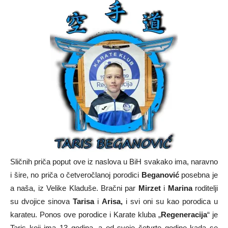
Sličnih priča poput ove iz naslova u BiH svakako ima, naravno
i šire, no priča o četveročlanoj porodici
Beganović
posebna je
a naša, iz Velike Kladuše. Bračni par
Mirzet
i
Marina
roditelji
su dvojice sinova
Tarisa
i
Arisa,
i svi oni su kao porodica u
karateu. Ponos ove porodice i Karate kluba „
Regeneracija
“ je
Taris koji ima 13 godina, a od svoje četvrte godine kada se