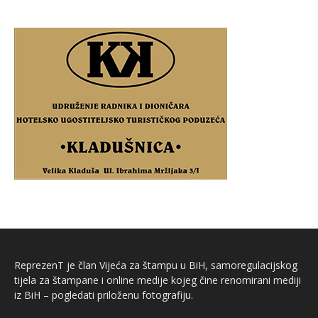
ReprezenT je član Vijeća za štampu u BiH, samoregulacijskog
tijela za štampane i online medije kojeg čine renomirani mediji
iz BiH – pogledati priloženu fotografiju.