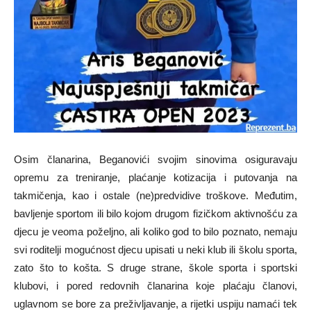
Osim članarina, Beganovići svojim sinovima osiguravaju
opremu za treniranje, plaćanje kotizacija i putovanja na
takmičenja, kao i ostale (ne)predvidive troškove. Međutim,
bavljenje sportom ili bilo kojom drugom fizičkom aktivnošću za
djecu je veoma poželjno, ali koliko god to bilo poznato, nemaju
svi roditelji mogućnost djecu upisati u neki klub ili školu sporta,
zato što to košta. S druge strane, škole sporta i sportski
klubovi, i pored redovnih članarina koje plaćaju članovi,
uglavnom se bore za preživljavanje, a rijetki uspiju namaći tek