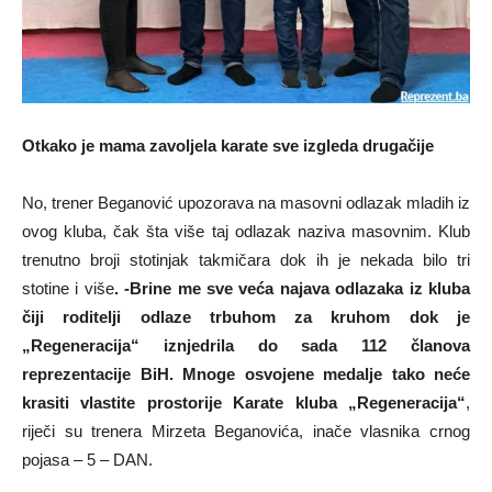
Otkako je mama zavoljela karate sve izgleda drugačije
No, trener Beganović upozorava na masovni odlazak mladih iz
ovog kluba, čak šta više taj odlazak naziva masovnim. Klub
trenutno broji stotinjak takmičara dok ih je nekada bilo tri
stotine i više
. -Brine me sve veća najava odlazaka iz kluba
čiji roditelji odlaze trbuhom za kruhom dok je
„Regeneracija“ iznjedrila do sada 112 članova
reprezentacije BiH. Mnoge osvojene medalje tako neće
krasiti vlastite prostorije Karate kluba „Regeneracija“
,
riječi su trenera Mirzeta Beganovića, inače vlasnika crnog
pojasa – 5 – DAN.