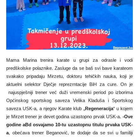
Mama Marina trenira karate u grupi za odrasle i vodi
predškolske polaznike. Zasluge da se baš svi bave karateom
svakako pripadaju Mirzetu, doktoru tehičkih nauka, koji je
aktuelni selektor Dječje reprezrntacije BiH za cure. On je
najuspješniji trener već duži vremenski period po izborima
Općinskog sportskog saveza Velika Kladuša i Sportskog
saveza USK-a, a njegov Karate klub „
Regeneracija
“ u kojem
je Mirzet trener je devet godina uzastopno prvak USK-a.
-Ove
godine aBd osvajamo 10-tu uzastopnu titulu prvaka USK-
a
, obećava trener Beganović, te dodaje da se svi u familiji