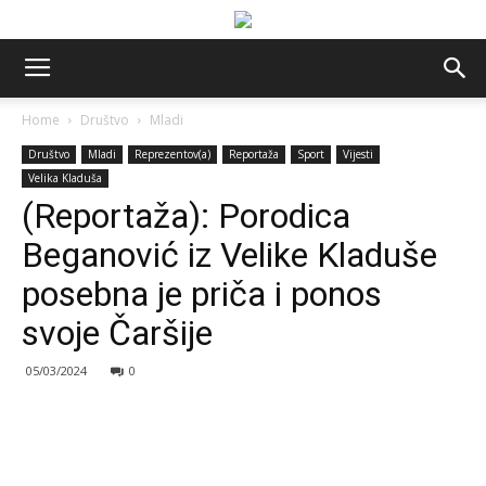
Home
Društvo
Mladi
Društvo
Mladi
Reprezentov(a)
Reportaža
Sport
Vijesti
Velika Kladuša
(Reportaža): Porodica
Beganović iz Velike Kladuše
posebna je priča i ponos
svoje Čaršije
05/03/2024
0