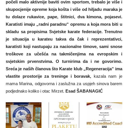
počeli malo aktivnije baviti ovim sportom, trebalo je više i
skupocjenije opreme koja košta i više od hiljadu maraka je
tu dolaze rukavice, pape, štitnici, dva kimona, pojasevi.
Karatisti imaju „radni paradnu“ opremu a koja mora biti u
skladu sa propisima Svjetske karate federacije. Trenutno
je situacija u karateu takva da čak i reprezentativci,
karatisti koji nastupaju za nacionalne timove, sami snose
troškove za učešća na takmičenjima na evropskim i
svjetskim prvenstvima. O turnirima da i ne govorimo.
Sreća je naših članova što Karate klub „Regeneracija“ ima
vlastite prostorije za treninge i boravak,
kazala nam je
mama Marina, odgovorna i zaslužna za uspjeh sinova barem
podjednako koliko i otac Mirzet.
Esad ŠABANAGIĆ