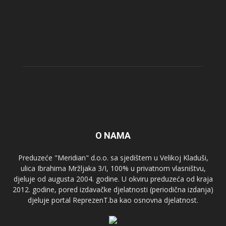
O NAMA
Preduzeće "Meridian" d.o.o. sa sjedištem u Velikoj Kladuši,
ulica Ibrahima Mržljaka 3/I, 100% u privatnom vlasništvu,
djeluje od augusta 2004. godine. U okviru preduzeća od kraja
2012. godine, pored izdavačke djelatnosti (periodična izdanja)
djeluje portal ReprezenT.ba kao osnovna djelatnost.