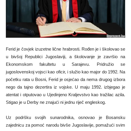
Ferid je čovjek izuzetne lične hrabrosti. Rođen je i školovao se
u bivšoj Republici Jugoslaviji, a školovanje je završio na
Ekonomskom fakultetu u Sarajevu. Pridružio se
jugoslovenskoj vojsci kao oficir, i služio kao major do 1992. Na
početku rata u Bosni, Ferid je osjećao da nema drugog izbora
nego da tajno dezertira iz vojske. U maju 1992. izbjegao je
atentat i otputovao u Ujedinjeno Kraljevstvo kao tražilac azila.
Stigao je u Derby ne znajući ni jednu riječ engleskog.
Uz podršku svojih sunarodnika, osnovao je Bosansku
zajednicu za pomoć narodu bivše Jugoslavije, pomažući svim