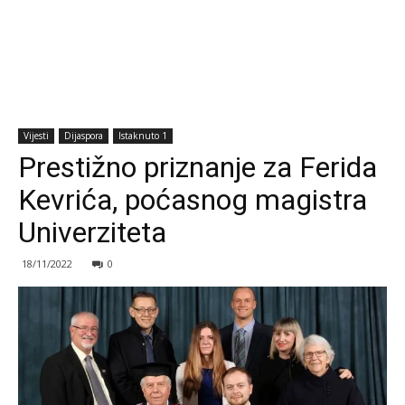
Vijesti
Dijaspora
Istaknuto 1
Prestižno priznanje za Ferida
Kevrića, poćasnog magistra
Univerziteta
18/11/2022
0