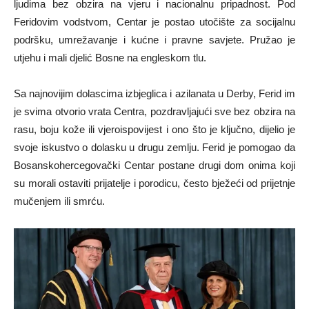
ljudima bez obzira na vjeru i nacionalnu pripadnost. Pod
Feridovim vodstvom, Centar je postao utočište za socijalnu
podršku, umrežavanje i kućne i pravne savjete. Pružao je
utjehu i mali djelić Bosne na engleskom tlu.
Sa najnovijim dolascima izbjeglica i azilanata u Derby, Ferid im
je svima otvorio vrata Centra, pozdravljajući sve bez obzira na
rasu, boju kože ili vjeroispovijest i ono što je ključno, dijelio je
svoje iskustvo o dolasku u drugu zemlju. Ferid je pomogao da
Bosanskohercegovački Centar postane drugi dom onima koji
su morali ostaviti prijatelje i porodicu, često bježeći od prijetnje
mučenjem ili smrću.