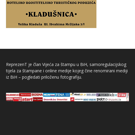
ReprezenT je član Vijeća za štampu u BiH, samoregulacijskog
tijela za štampane i online medije kojeg čine renomirani mediji
iz BiH – pogledati priloženu fotografiju.