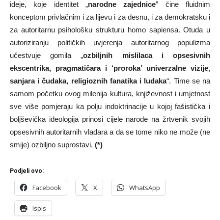
ideje, koje identitet „
narodne zajednice
” čine fluidnim
konceptom privlačnim i za lijevu i za desnu, i za demokratsku i
za autoritarnu psihološku strukturu homo sapiensa. Otuda u
autoriziranju političkih uvjerenja autoritarnog populizma
učestvuje gomila „
ozbiljnih mislilaca i opsesivnih
ekscentrika, pragmatičara i ‘proroka’ univerzalne vizije,
sanjara i čudaka, religioznih fanatika i ludaka
“. Time se na
samom početku ovog milenija kultura, književnost i umjetnost
sve više pomjeraju ka polju indoktrinacije u kojoj fašistička i
boljševička ideologija prinosi cijele narode na žrtvenik svojih
opsesivnih autoritarnih vladara a da se tome niko ne može (ne
smije) ozbiljno suprostavi.
(*)
Podjeli ovo:
Facebook
X
WhatsApp
Ispis