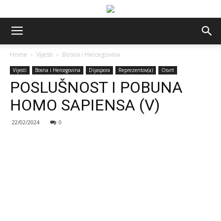
Home
Vijesti
Bosna i Hercegovina
Vijesti
Bosna i Hercegovina
Dijaspora
Reprezentov(a)
Osvrt
POSLUŠNOST I POBUNA
HOMO SAPIENSA (V)
22/02/2024
0