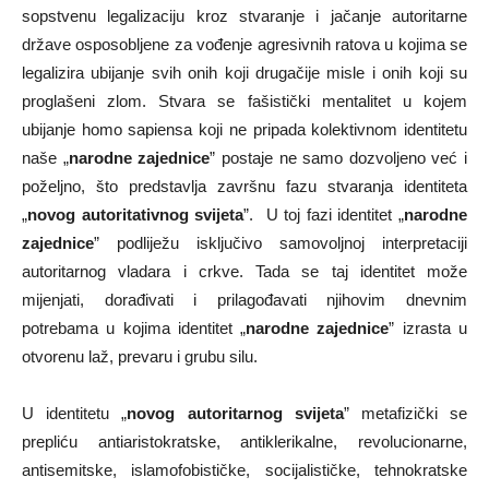
sopstvenu legalizaciju kroz stvaranje i jačanje autoritarne
države osposobljene za vođenje agresivnih ratova u kojima se
legalizira ubijanje svih onih koji drugačije misle i onih koji su
proglašeni zlom. Stvara se fašistički mentalitet u kojem
ubijanje homo sapiensa koji ne pripada kolektivnom identitetu
naše „
narodne zajednice
” postaje ne samo dozvoljeno već i
poželjno, što predstavlja završnu fazu stvaranja identiteta
„
novog autoritativnog svijeta
”. U toj fazi identitet „
narodne
zajednice
” podliježu isključivo samovoljnoj interpretaciji
autoritarnog vladara i crkve. Tada se taj identitet može
mijenjati, dorađivati i prilagođavati njihovim dnevnim
potrebama u kojima identitet „
narodne zajednice
” izrasta u
otvorenu laž, prevaru i grubu silu.
U identitetu „
novog autoritarnog svijeta
” metafizički se
prepliću antiaristokratske, antiklerikalne, revolucionarne,
antisemitske, islamofobističke, socijalističke, tehnokratske