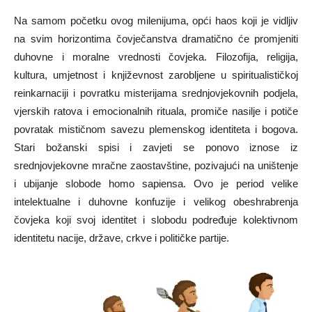
Na samom početku ovog milenijuma, opći haos koji je vidljiv
na svim horizontima čovječanstva dramatično će promjeniti
duhovne i moralne vrednosti čovjeka. Filozofija, religija,
kultura, umjetnost i književnost zarobljene u spiritualističkoj
reinkarnaciji i povratku misterijama srednjovjekovnih podjela,
vjerskih ratova i emocionalnih rituala, promiče nasilje i potiče
povratak mističnom savezu plemenskog identiteta i bogova.
Stari božanski spisi i zavjeti se ponovo iznose iz
srednjovjekovne mračne zaostavštine, pozivajući na uništenje
i ubijanje slobode homo sapiensa. Ovo je period velike
intelektualne i duhovne konfuzije i velikog obeshrabrenja
čovjeka koji svoj identitet i slobodu podređuje kolektivnom
identitetu nacije, države, crkve i političke partije.