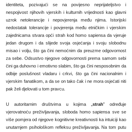
identiteta, pozivajući se na povijesno neprijateljstvo i
nespojivost njihovih vjerskih i kulturnih vrijednosti kao glavni
uzrok netolerancije i nepovjerenja među njima. Istorijski
nedostatak tolerancije i povjerenja među etničkim i vjerskim
zajednicama stvara opći strah kod homo sapiensa da vjeruje
jedan drugom i da slijede svoja osjećanja i svoju slobodnu
misao i volju, što ga čini nemoćnim da preuzme odgovornost
za sebe. Odsustvo njegove odgovornosti prema samom sebi
čini ga duhovno i emotivno slabim, što ga čini nesposobnim da
odbije poslušnost vladaru i crkvi, što ga čini nacionalnim i
vjerskim fanatikom, a da se on tako čak i ne mora osjećati niti
pak želi djelovati u tom pravcu.
U autoritarnim društvima u kojima „
strah
” određuje
vjerovatnoću preživljavanja, sloboda homo sapiensa sve se
više pomjera od njegove kognitivne kreativnosti ka intuiciji kao
unutarnjem psihološkom refleksu preživljavanja. Na tom putu