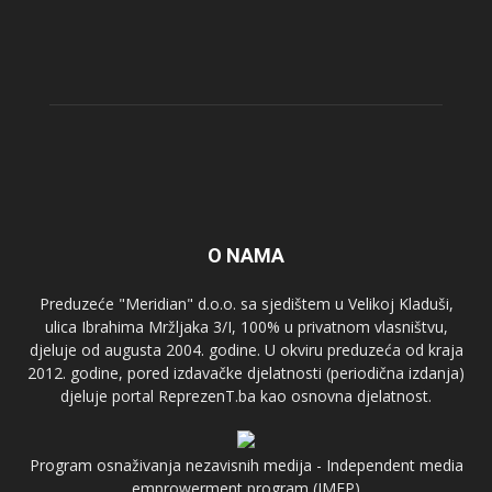
O NAMA
Preduzeće "Meridian" d.o.o. sa sjedištem u Velikoj Kladuši,
ulica Ibrahima Mržljaka 3/I, 100% u privatnom vlasništvu,
djeluje od augusta 2004. godine. U okviru preduzeća od kraja
2012. godine, pored izdavačke djelatnosti (periodična izdanja)
djeluje portal ReprezenT.ba kao osnovna djelatnost.
Program osnaživanja nezavisnih medija - Independent media
emprowerment program (IMEP)