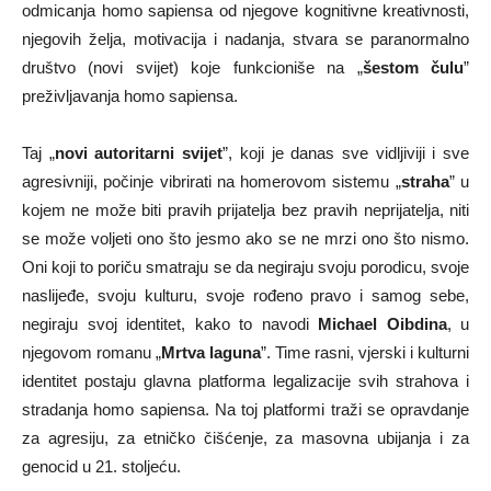
odmicanja homo sapiensa od njegove kognitivne kreativnosti,
njegovih želja, motivacija i nadanja, stvara se paranormalno
društvo (novi svijet) koje funkcioniše na „
šestom čulu
”
preživljavanja homo sapiensa.
Taj „
novi autoritarni svijet
”, koji je danas sve vidljiviji i sve
agresivniji, počinje vibrirati na homerovom sistemu „
straha
” u
kojem ne može biti pravih prijatelja bez pravih neprijatelja, niti
se može voljeti ono što jesmo ako se ne mrzi ono što nismo.
Oni koji to poriču smatraju se da negiraju svoju porodicu, svoje
naslijeđe, svoju kulturu, svoje rođeno pravo i samog sebe,
negiraju svoj identitet, kako to navodi
Michael Oibdina
, u
njegovom romanu „
Mrtva laguna
”. Time rasni, vjerski i kulturni
identitet postaju glavna platforma legalizacije svih strahova i
stradanja homo sapiensa. Na toj platformi traži se opravdanje
za agresiju, za etničko čišćenje, za masovna ubijanja i za
genocid u 21. stoljeću.