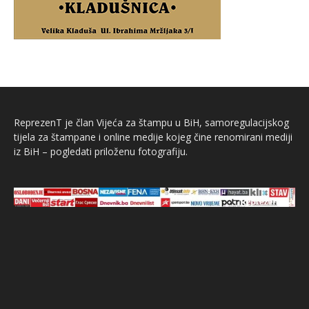
ReprezenT je član Vijeća za štampu u BiH, samoregulacijskog
tijela za štampane i online medije kojeg čine renomirani mediji
iz BiH – pogledati priloženu fotografiju.