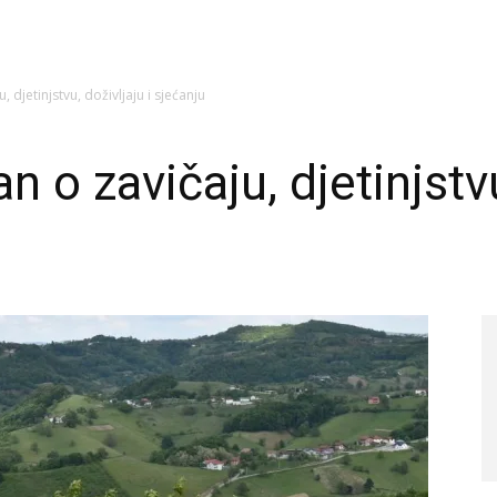
djetinjstvu, doživljaju i sjećanju
o zavičaju, djetinjstvu,