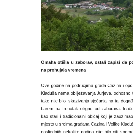
Omaha otišla u zaborav, ostali zapisi da p
na prohujala vremena
Ove godine na područjima grada Cazina i opći
Kladuša nema obilježavanja Jurjeva, odnosno
tako nije bilo iskazivanja sjećanja na taj događ
barem na trenutak otrgne od zaborava. Ina
kao stari i tradicionalni običaj koji je zauzim
mjesto u srcima građana Cazina i Velike Kladuše,
posljednjih nekoliko godina nije bilo niti sp