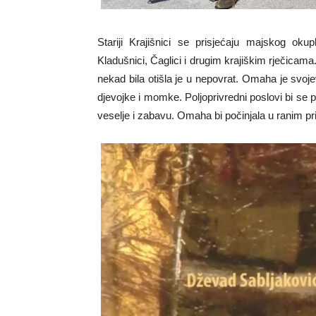
Stariji Krajišnici se prisjećaju majskog oku
Kladušnici, Čaglici i drugim krajiškim rječi
nekad bila otišla je u nepovrat. Omaha je svoj
djevojke i momke. Poljoprivredni poslovi bi se p
veselje i zabavu. Omaha bi počinjala u ranim p