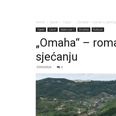
Home
Vijesti
Cazin
„Omaha“ – roman o zavičaju, 
Vijesti
Cazin
Istaknuto 1
Društvo
Kultura
„Omaha“ – roman 
sjećanju
05/05/2024
0