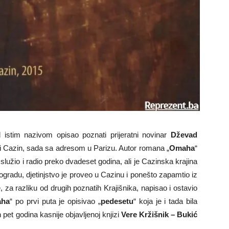
stim nazivom opisao poznati prijeratni novinar
Dževad
ni Cazin, sada sa adresom u Parizu. Autor romana „
Omaha
“
lužio i radio preko dvadeset godina, ali je Cazinska krajina
ogradu, djetinjstvo je proveo u Cazinu i ponešto zapamtio iz
e, za razliku od drugih poznatih Krajišnika, napisao i ostavio
ha
“ po prvi puta je opisivao „
pedesetu
“ koja je i tada bila
et godina kasnije objavljenoj knjizi
Vere Kržišnik – Bukić