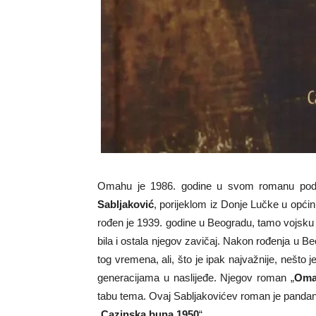
Omahu je 1986. godine u svom romanu pod i
Sabljaković
, porijeklom iz Donje Lučke u opći
rođen je 1939. godine u Beogradu, tamo vojsku s
bila i ostala njegov zavičaj. Nakon rođenja u Be
tog vremena, ali, što je ipak najvažnije, nešto j
generacijama u naslijeđe. Njegov roman „
Oma
tabu tema. Ovaj Sabljakovićev roman je pandan p
„
Cazinska buna 1950
“.