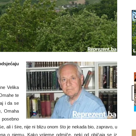
odsjećaju
ne Velika
 Omahe te
aj i da se
če, Omaha
ao posebno
 ali i šire, nije ni blizu onom što je nekada bio, zapravo, u
omena o njemu. Kako vrijeme odmiče, neki od običaja se iz