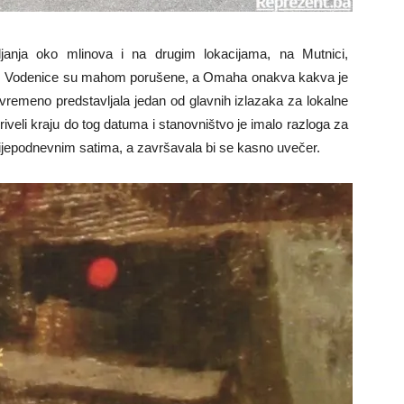
pljanja oko mlinova i na drugim lokacijama, na Mutnici,
cama. Vodenice su mahom porušene, a Omaha onakva kakva je
evremeno predstavljala jedan od glavnih izlazaka za lokalne
riveli kraju do tog datuma i stanovništvo je imalo razloga za
rijepodnevnim satima, a završavala bi se kasno uvečer.