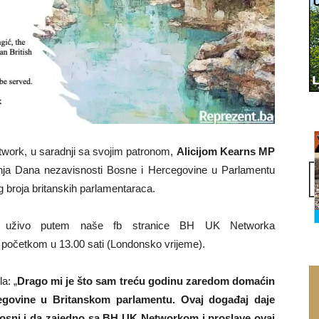
work, u saradnji sa svojim patronom,
Alicijom Kearns MP
anja Dana nezavisnosti Bosne i Hercegovine u Parlamentu
og broja britanskih parlamentaraca.
iti uživo putem naše fb stranice BH UK Networka
početkom u 13.00 sati (Londonsko vrijeme).
la: „
Drago mi je što sam treću godinu zaredom domaćin
egovine u Britanskom parlamentu. Ovaj događaj daje
Bosni i da zajedno sa BH UK Networkom i proslave ovaj