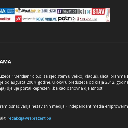
NAMA
uzeće "Meridian" d.o.o. sa sjedištem u Velikoj Kladuši, ulica Ibrahima
uje od augusta 2004. godine. U okviru preduzeća od kraja 2012. godine
nja) djeluje portal ReprezenT.ba kao osnovna djelatnost.
ram osnaživanja nezavisnih medija - Independent media emprowerm
akt:
redakcija@reprezent.ba