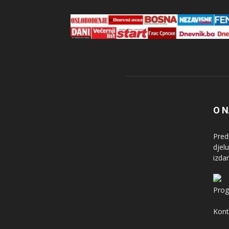
O 
Pred
djel
izda
Prog
Kont