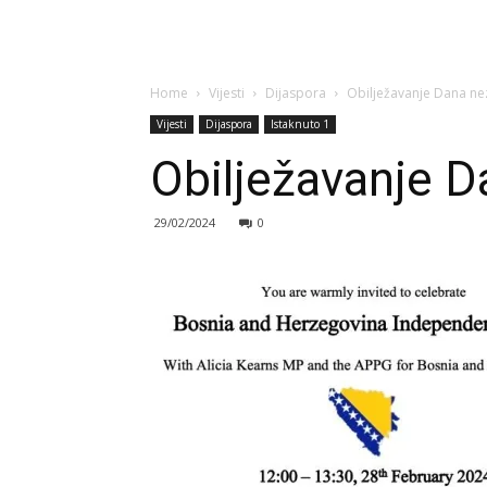
Home
Vijesti
Dijaspora
Obilježavanje Dana neza
Vijesti
Dijaspora
Istaknuto 1
Obilježavanje Da
29/02/2024
0