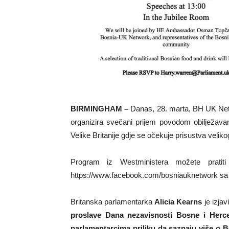
BIRMINGHAM –
Danas, 28. marta, BH UK Net
organizira svečani prijem povodom obilježav
Velike Britanije gdje se očekuje prisustva velik
Program iz Westministera možete prat
https://www.facebook.com/bosniauknetwork sa 
Britanska parlamentarka
Alicia Kearns
je izjavi
proslave Dana nezavisnosti Bosne i Herc
parlamentarcima priliku da saznaju više o 