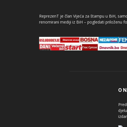
ReprezenT je član Vijeća za štampu u BiH, samor
renomirani mediji iz BiH – pogledati priloženu fo
O 
Pred
djel
izda