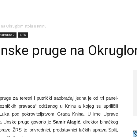
e na Okruglom stolu u Kninu
staknuto 2
USK
i Unske pruge na Okrugl
ruge za teretni i putnički saobraćaj jedna je od tri panel-
jezničkih pravaca“ održanog u Kninu a kojeg su upriličili
Luka pod pokroviteljstvom Grada Knina. U ime Uprave
nja Unske pruge govorio je
Samir Alagić
, direktor bihaćkog
rave ŽRS te privrednici, predstavnici lučkih uprava Split,