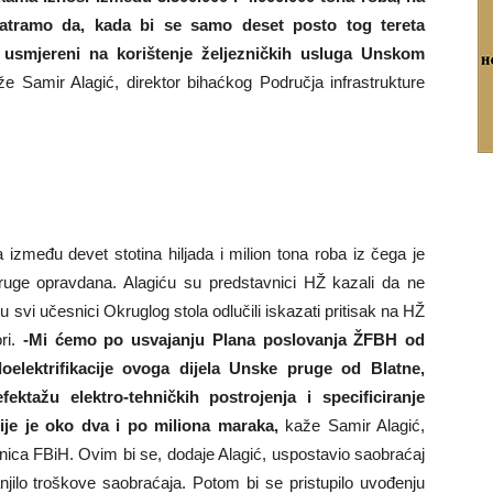
atramo da, kada bi se samo deset posto tog tereta
usmjereni na korištenje željezničkih usluga Unskom
že Samir Alagić, direktor bihaćkog Područja infrastrukture
između devet stotina hiljada i milion tona roba iz čega je
ruge opravdana. Alagiću su predstavnici HŽ kazali da ne
u svi učesnici Okruglog stola odlučili iskazati pritisak na HŽ
ori.
-Mi ćemo po usvajanju Plana poslovanja ŽFBH od
doelektrifikacije ovoga dijela Unske pruge od Blatne,
ektažu elektro-tehničkih postrojenja i specificiranje
cije je oko dva i po miliona maraka,
kaže Samir Alagić,
znica FBiH. Ovim bi se, dodaje Alagić, uspostavio saobraćaj
jilo troškove saobraćaja. Potom bi se pristupilo uvođenju