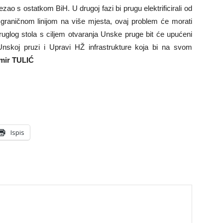
zao s ostatkom BiH. U drugoj fazi bi prugu elektrificirali od
 graničnom linijom na više mjesta, ovaj problem će morati
Okruglog stola s ciljem otvaranja Unske pruge bit će upućeni
 Unskoj pruzi i Upravi HŽ infrastrukture koja bi na svom
mir TULIĆ
Ispis