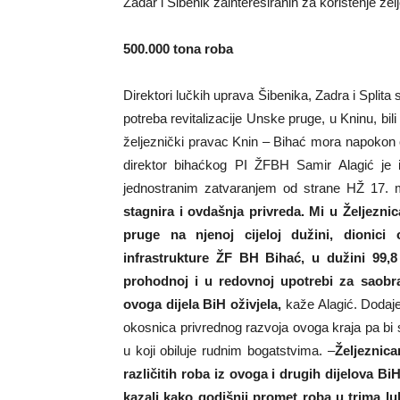
Zadar i Šibenik zainteresiranih za korištenje žel
500.000 tona roba
Direktori lučkih uprava Šibenika, Zadra i Splita
potreba revitalizacije Unske pruge, u Kninu, bil
željeznički pravac Knin – Bihać mora napokon o
direktor bihaćkog PI ŽFBH Samir Alagić je 
jednostranim zatvaranjem od strane HŽ 17. m
stagnira i ovdašnja privreda. Mi u Željez
pruge na njenoj cijeloj dužini, dionic
infrastrukture ŽF BH Bihać, u dužini 99,
prohodnoj i u redovnoj upotrebi za saobra
ovoga dijela BiH oživjela,
kaže Alagić. Dodaje 
okosnica privrednog razvoja ovoga kraja pa bi
u koji obiluje rudnim bogatstvima. –
Željeznic
različitih roba iz ovoga i drugih dijelova Bi
kazali kako godišnji promet roba u trima lu