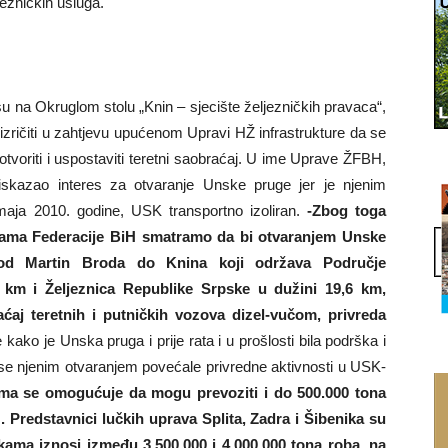
jezničkih usluga.
 su na Okruglom stolu „Knin – sjecište željezničkih pravaca“,
i izričiti u zahtjevu upućenom Upravi HŽ infrastrukture da se
tvoriti i uspostaviti teretni saobraćaj. U ime Uprave ŽFBH,
iskazao interes za otvaranje Unske pruge jer je njenim
aja 2010. godine, USK transportno izoliran.
-Zbog toga
nicama Federacije BiH smatramo da bi otvaranjem Unske
i od Martin Broda do Knina koji održava Područje
8 km i Željeznica Republike Srpske u dužini 19,6 km,
ćaj teretnih i putničkih vozova dizel-vučom, privreda
kako je Unska pruga i prije rata i u prošlosti bila podrška i
 se njenim otvaranjem povećale privredne aktivnosti u USK-
ama se omogućuje da mogu prevoziti i do 500.000 tona
H. Predstavnici lučkih uprava Splita, Zadra i Šibenika su
kama iznosi između 3.500.000 i 4.000.000 tona roba, na