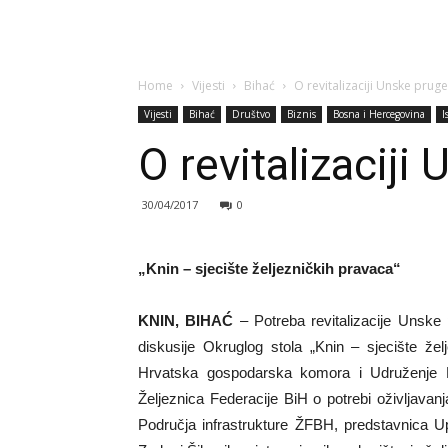
Home
Vijesti
Bihać
O revitalizaciji Unske prug
Vijesti
Bihać
Društvo
Biznis
Bosna i Hercegovina
I
O revitalizacij
30/04/2017
0
„Knin – sjecište željezničkih pravaca“
KNIN, BIHAĆ
– Potreba revitalizacije Unske p
diskusije Okruglog stola „Knin – sjecište žel
Hrvatska gospodarska komora i Udruženje 
Željeznica Federacije BiH o potrebi oživljava
Područja infrastrukture ŽFBH, predstavnica Up