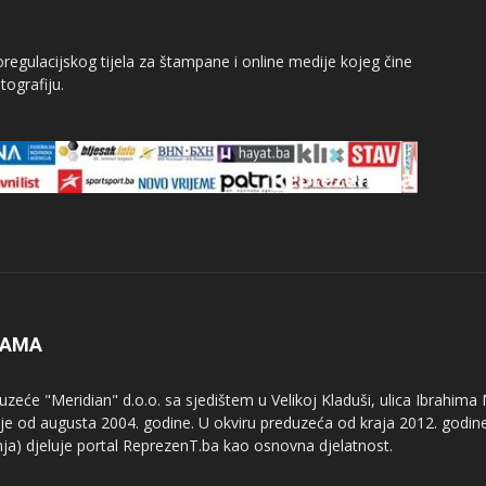
egulacijskog tijela za štampane i online medije kojeg čine
tografiju.
NAMA
uzeće "Meridian" d.o.o. sa sjedištem u Velikoj Kladuši, ulica Ibrahima
uje od augusta 2004. godine. U okviru preduzeća od kraja 2012. godine
nja) djeluje portal ReprezenT.ba kao osnovna djelatnost.