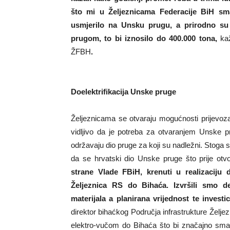
što mi u Željeznicama Federacije BiH sm
usmjerilo na Unsku prugu, a prirodno su 
prugom, to bi iznosilo do 400.000 tona,
ka
ŽFBH
.
Doelektrifikacija Unske pruge
Željeznicama se otvaraju mogućnosti prijevoza 
vidljivo da je potreba za otvaranjem Unske p
održavaju dio pruge za koji su nadležni. Stoga s
da se hrvatski dio Unske pruge što prije otv
strane Vlade FBiH, krenuti u realizaciju 
Željeznica RS do Bihaća. Izvršili smo def
materijala a planirana vrijednost te investi
direktor bihaćkog Područja infrastrukture Želje
elektro-vučom do Bihaća što bi značajno sman