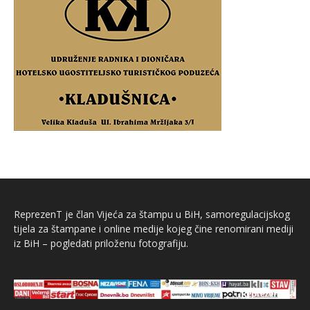
ReprezenT je član Vijeća za štampu u BiH, samoregulacijskog
tijela za štampane i online medije kojeg čine renomirani mediji
iz BiH – pogledati priloženu fotografiju.