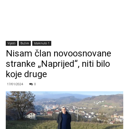
Vijesti
Bužim
Istaknuto 1
Nisam član novoosnovane
stranke „Naprijed“, niti bilo
koje druge
17/01/2024
0