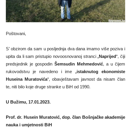
Poštovani,
S’ obzirom da sam u posljednja dva dana imamo više poziva i
upita da li sam pristupio novoosnovanoj stranci „
Naprijed
“, čiji
predsjednik je gospodin
Šemsudin Mehmedović
, a u čijem
rukovodstvu je navedeno i ime „
istaknutog ekonomiste
Huseina Muratovića
“, obavještavam javnost da nisam član
te, niti bilo koje druge stranke u BiH od 1990.
U Bužimu, 17.01.2023.
Prof. dr. Husein Muratović,
dop. član Bošnjačke akademije
nauka i umjetnosti BiH