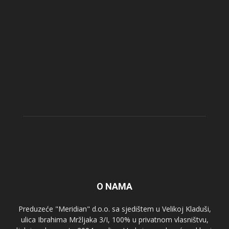
O NAMA
Preduzeće "Meridian" d.o.o. sa sjedištem u Velikoj Kladuši,
ulica Ibrahima Mržljaka 3/I, 100% u privatnom vlasništvu,