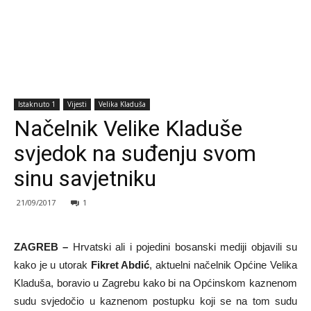
Istaknuto 1
Vijesti
Velika Kladuša
Načelnik Velike Kladuše
svjedok na suđenju svom
sinu savjetniku
21/09/2017
1
ZAGREB –
Hrvatski ali i pojedini bosanski mediji objavili su
kako je u utorak
Fikret Abdić
, aktuelni načelnik Općine Velika
Kladuša, boravio u Zagrebu kako bi na Općinskom kaznenom
sudu svjedočio u kaznenom postupku koji se na tom sudu