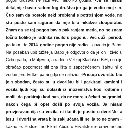
pogon društva ne radi već nekoliko godina.
-Ja se nisam
detaljnije bavio radom tog društva jer ga je vodio moj sin.
Čuo sam da postoje neki problemi s potrošnjom vode, no
sto posto sam siguran da nije bilo nikakve zlouporabe.
Znam da se taj pogon bavio pakiranjem meda, no ne znam
točno koliko je radnika radilo u pogonu. Već duži period,
pa tako i te 2014. godine pogon nije radio
– govorio je Babo.
Na poseban upit tužitelja Babo je odgovorio da je on i živio u
Cetingradu, u Maljevcu, a radio u Velikoj Kladuši u BiH, no nije
obraćao pozornost niti zna išta o zapečaćenom šahtu ni o
vodomjeru tvrtke, pa ni gdje se nalazio.
-Pristup dvorištu bio
je slobodan, često su u dvorištu bili parkirani kamioni i
vozila ljudi koji su dolazili iz inozemstva kod rodbine i
molili da parkiraju kod nas, da ne moraju čekati na granici,
nakon čega bi opet došli po svoja vozila. Ja nisam
provjeravao čija su vozila, ni tko ih je pustio u dvorište, a
jesu li dvorišna vrata bila zaključana ili ne, ja to ne znam
–
kazao je. Podsjetimo Fikret Abdić u Hrvatskoj je pravomoćno