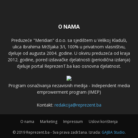
O NAMA
Preduzeće "Meridian" d.o.o. sa sjedištem u Velikoj Kladuši,
ulica Ibrahima Mržljaka 3/I, 100% u privatnom vlasništvu,
djeluje od augusta 2004. godine. U okviru preduzeća od kraja
2012. godine, pored izdavačke djelatnosti (periodična izdanja)
djeluje portal ReprezenT.ba kao osnovna djelatnost.
Program osnaživanja nezavisnih medija - Independent media
emprowerment program (IMEP)
Kontakt:
redakcija@reprezent.ba
O nama
Marketing
Impressum
Uslovi korištenja
© 2019 Reprezent.ba - Sva prava zadržana. Izrada:
GAJBA Studio
.