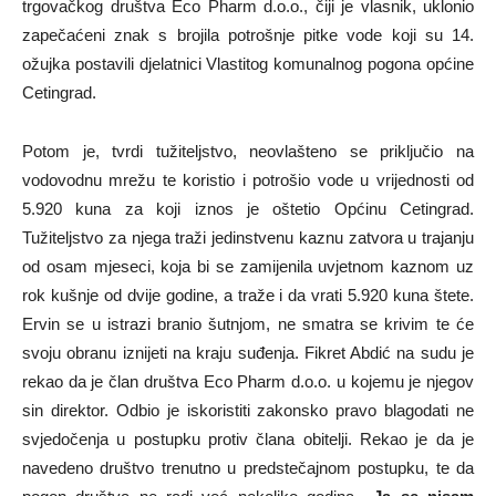
trgovačkog društva Eco Pharm d.o.o., čiji je vlasnik, uklonio
zapečaćeni znak s brojila potrošnje pitke vode koji su 14.
ožujka postavili djelatnici Vlastitog komunalnog pogona općine
Cetingrad.
Potom je, tvrdi tužiteljstvo, neovlašteno se priključio na
vodovodnu mrežu te koristio i potrošio vode u vrijednosti od
5.920 kuna za koji iznos je oštetio Općinu Cetingrad.
Tužiteljstvo za njega traži jedinstvenu kaznu zatvora u trajanju
od osam mjeseci, koja bi se zamijenila uvjetnom kaznom uz
rok kušnje od dvije godine, a traže i da vrati 5.920 kuna štete.
Ervin se u istrazi branio šutnjom, ne smatra se krivim te će
svoju obranu iznijeti na kraju suđenja. Fikret Abdić na sudu je
rekao da je član društva Eco Pharm d.o.o. u kojemu je njegov
sin direktor. Odbio je iskoristiti zakonsko pravo blagodati ne
svjedočenja u postupku protiv člana obitelji. Rekao je da je
navedeno društvo trenutno u predstečajnom postupku, te da