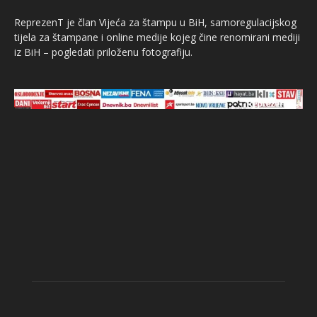
ReprezenT je član Vijeća za štampu u BiH, samoregulacijskog
tijela za štampane i online medije kojeg čine renomirani mediji
iz BiH – pogledati priloženu fotografiju.