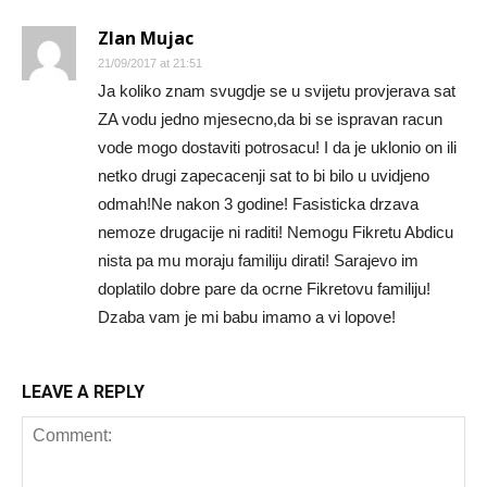
Zlan Mujac
21/09/2017 at 21:51
Ja koliko znam svugdje se u svijetu provjerava sat
ZA vodu jedno mjesecno,da bi se ispravan racun
vode mogo dostaviti potrosacu! I da je uklonio on ili
netko drugi zapecacenji sat to bi bilo u uvidjeno
odmah!Ne nakon 3 godine! Fasisticka drzava
nemoze drugacije ni raditi! Nemogu Fikretu Abdicu
nista pa mu moraju familiju dirati! Sarajevo im
doplatilo dobre pare da ocrne Fikretovu familiju!
Dzaba vam je mi babu imamo a vi lopove!
LEAVE A REPLY