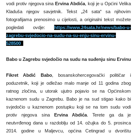
vodi protiv njegova sina
Ervina Abdića
, koji je u Općini Velika
Kladuša njegov savjetnik. Tekst „24 sata“ sa njihovim
fotografijama prenosimo u cijelosti, a originalni tekst možete
pogledati ovdje:
https://www.24sata.hr/news/babo-u-
zagrebu-svjedocio-na-sudu-na-su-enju-sinu-ervinu-
528500
Babo u Zagrebu svjedočio na sudu na suđenju sinu Ervinu
Fikret Abdić Babo
, bosanskohercegovački političar i
poduzetnik, koji je odležao malo manje od 11 godina zbog
ratnog zločina, u utorak ujutro pojavio se na Općinskom
kaznenom sudu u Zagrebu. Babo je na sud stigao kako bi
svjedočio u kaznenom postupku koji se na tom sudu vodi
protiv njegova sina
Ervina Abdića
. Terete ga da je
neutvrđenog dana u razdoblju od 14. ožujka do 5. prosinca
2014. godine u Maljevcu, općina Cetingrad u dvorištu