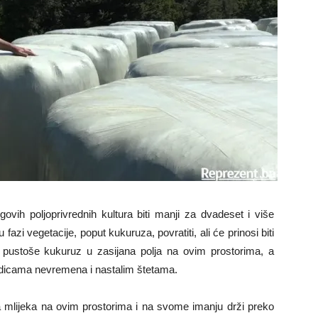
ovih poljoprivrednih kultura biti manji za dvadeset i više
fazi vegetacije, poput kukuruza, povratiti, ali će prinosi biti
a pustoše kukuruz u zasijana polja na ovim prostorima, a
jedicama nevremena i nastalim štetama.
a mlijeka na ovim prostorima i na svome imanju drži preko