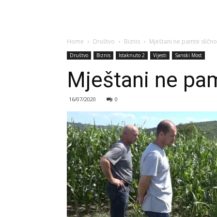
Home
Društvo
Biznis
Mještani ne pamte sličn
Društvo
Biznis
Istaknuto 2
Vijesti
Sanski Most
Mještani ne pam
16/07/2020
0