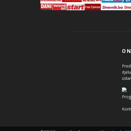
O 
Pred
djel
izda
Prog
Kont