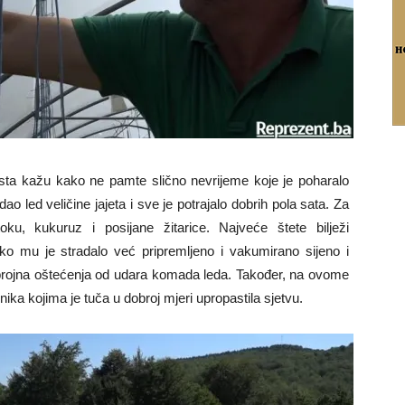
sta kažu kako ne pamte slično nevrijeme koje je poharalo
ao led veličine jajeta i sve je potrajalo dobrih pola sata. Za
oku, kukuruz i posijane žitarice. Najveće štete bilježi
ako mu je stradalo već pripremljeno i vakumirano sijeno i
i brojna oštećenja od udara komada leda. Također, na ovome
ednika kojima je tuča u dobroj mjeri upropastila sjetvu.