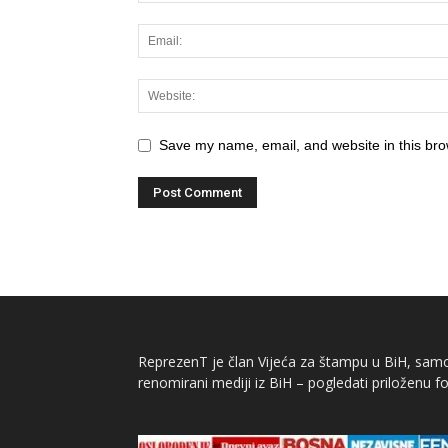
Save my name, email, and website in this bro
ReprezenT je član Vijeća za štampu u BiH, samor
renomirani mediji iz BiH – pogledati priloženu fo