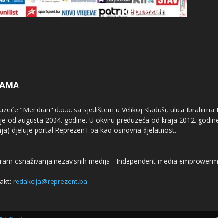
NAMA
uzeće "Meridian" d.o.o. sa sjedištem u Velikoj Kladuši, ulica Ibrahima
uje od augusta 2004. godine. U okviru preduzeća od kraja 2012. godine
nja) djeluje portal ReprezenT.ba kao osnovna djelatnost.
ram osnaživanja nezavisnih medija - Independent media emprowerm
akt:
redakcija@reprezent.ba