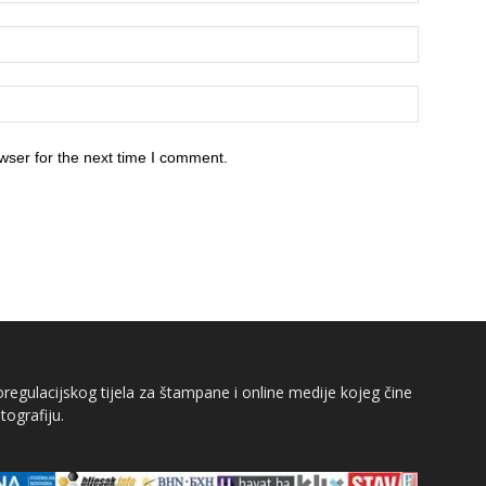
wser for the next time I comment.
egulacijskog tijela za štampane i online medije kojeg čine
tografiju.