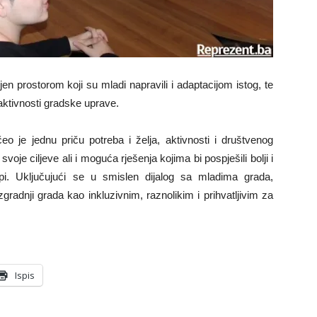
en prostorom koji su mladi napravili i adaptacijom istog, te
 aktivnosti gradske uprave.
o je jednu priču potreba i želja, aktivnosti i društvenog
oje ciljeve ali i moguća rješenja kojima bi pospješili bolji i
upi. Uključujući se u smislen dijalog sa mladima grada,
radnji grada kao inkluzivnim, raznolikim i prihvatljivim za
Ispis