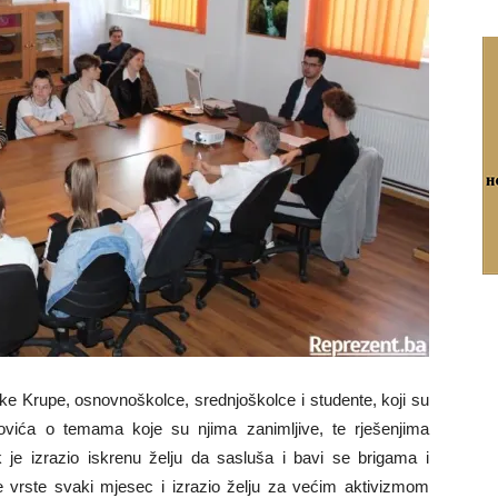
ske Krupe, osnovnoškolce, srednjoškolce i studente, koji su
alitovića o temama koje su njima zanimljive, te rješenjima
k je izrazio iskrenu želju da sasluša i bavi se brigama i
e vrste svaki mjesec i izrazio želju za većim aktivizmom