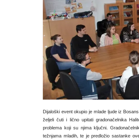
Dijaloški event okupio je mlade ljude iz Bosan
željeli čuti i lično upitati gradonačelnika H
problema koji su njima ključni. Gradonačelni
težnjama mladih, te je predložio sastanke ov