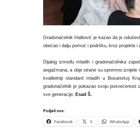
Gradonačelnik Halitović je kazao da je oduševlj
obećao i dalju pomoć i podršku, kroz projekte i
Dijalog između mladih i gradonačelnika započe
angažmana, a obje strane su spremno iznijele i sv
kvalitetniji standard mladih u Bosanskoj Kr
gradonačelnik je pokazao svoju posvećenost izg
sve generacije.
Esad Š.
Podjeli ovo:
Facebook
X
WhatsApp