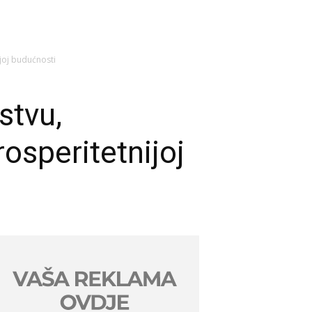
ijoj budućnosti
stvu,
osperitetnijoj