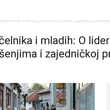
elnika i mladih: O liderstvu, problemima, rješenjima i zajedničkoj prosperitetn
elnika i mladih: O lider
enjima i zajedničkoj pr