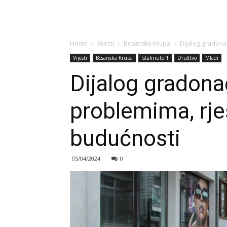
Home
Vijesti
Bosanska Krupa
Dijalog gradonač
Vijesti
Bosanska Krupa
Istaknuto 1
Društvo
Mladi
Dijalog gradonač
problemima, rješ
budućnosti
05/04/2024
0