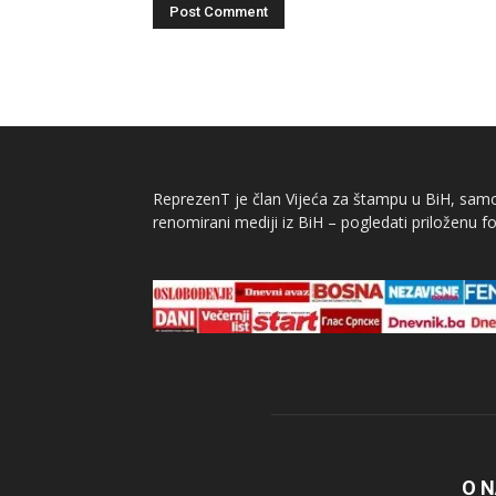
ReprezenT je član Vijeća za štampu u BiH, samor
renomirani mediji iz BiH – pogledati priloženu fo
O 