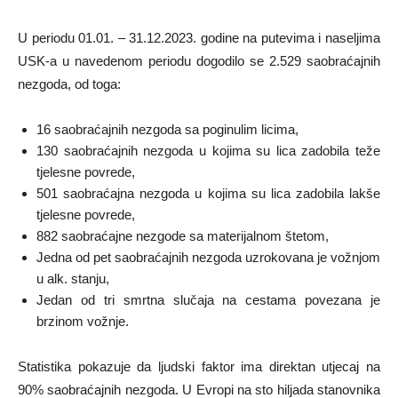
U periodu 01.01. – 31.12.2023. godine na putevima i naseljima
USK-a u navedenom periodu dogodilo se 2.529 saobraćajnih
nezgoda, od toga:
16 saobraćajnih nezgoda sa poginulim licima,
130 saobraćajnih nezgoda u kojima su lica zadobila teže
tjelesne povrede,
501 saobraćajna nezgoda u kojima su lica zadobila lakše
tjelesne povrede,
882 saobraćajne nezgode sa materijalnom štetom,
Jedna od pet saobraćajnih nezgoda uzrokovana je vožnjom
u alk. stanju,
Jedan od tri smrtna slučaja na cestama povezana je
brzinom vožnje.
Statistika pokazuje da ljudski faktor ima direktan utjecaj na
90% saobraćajnih nezgoda. U Evropi na sto hiljada stanovnika