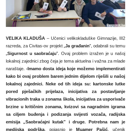
VELIKA KLADUŠA
– Učenici velikokladuške Gimnazije, III2
razreda, za Civitas-ov projekt „
Ja građanin
”, odabrali su temu
„
Sigurnost u saobraćaju
”. Ovaj problem izražen je u našoj
lokalnoj zajednici zbog čeja je tema aktuelna i važna za mlade
naraštaje.
-Imamo dosta ideja koje možemo implementirati
kako bi ovaj problem barem jednim dijelom riješili u našoj
lokalnoj zajednici.
Neke od tih ideja su: kartonske lutke
pored pješačkih prijelaza, inicijativa za postavljanje
vibracionih traka u zonama škola, inicijativa za usporivače
brzine u kritičnim zonama, kvizovi sa nagradnim igrama
sa ciljem buđenja i podizanja svijesti vozača, radijska
emisija „Saobraćajni kutak” i druge. Potrebna nam je
medijska podrška
, pojasnio je
Muamer Pašić
, učenik