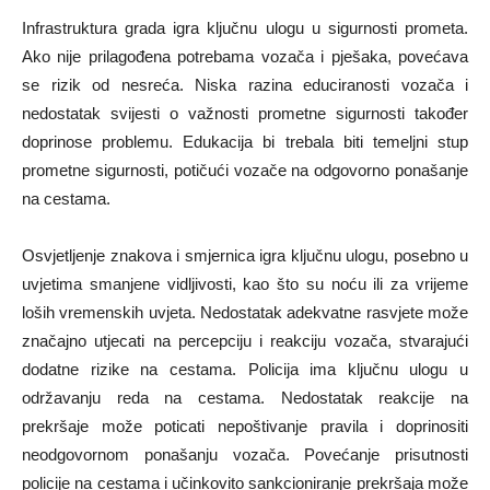
Infrastruktura grada igra ključnu ulogu u sigurnosti prometa.
Ako nije prilagođena potrebama vozača i pješaka, povećava
se rizik od nesreća. Niska razina educiranosti vozača i
nedostatak svijesti o važnosti prometne sigurnosti također
doprinose problemu. Edukacija bi trebala biti temeljni stup
prometne sigurnosti, potičući vozače na odgovorno ponašanje
na cestama.
Osvjetljenje znakova i smjernica igra ključnu ulogu, posebno u
uvjetima smanjene vidljivosti, kao što su noću ili za vrijeme
loših vremenskih uvjeta. Nedostatak adekvatne rasvjete može
značajno utjecati na percepciju i reakciju vozača, stvarajući
dodatne rizike na cestama. Policija ima ključnu ulogu u
održavanju reda na cestama. Nedostatak reakcije na
prekršaje može poticati nepoštivanje pravila i doprinositi
neodgovornom ponašanju vozača. Povećanje prisutnosti
policije na cestama i učinkovito sankcioniranje prekršaja može