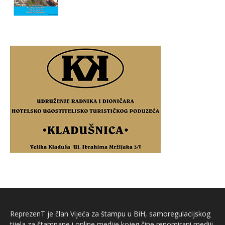
ReprezenT je član Vijeća za štampu u BiH, samoregulacijskog
tijela za štampane i online medije kojeg čine renomirani mediji