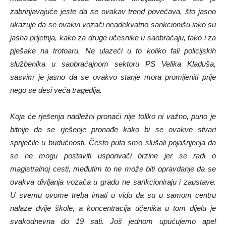
zabrinjavajuće jeste da se ovakav trend povećava, što jasno
ukazuje da se ovakvi vozači neadekvatno sankcionišu iako su
jasna prijetnja, kako za druge učesnike u saobraćaju, tako i za
pješake na trotoaru. Ne ulazeći u to koliko fali policijskih
službenika u saobraćajnom sektoru PS Velika Kladuša,
sasvim je jasno da se ovakvo stanje mora promijeniti prije
nego se desi veća tragedija.
Koja će rješenja nadležni pronaći nije toliko ni važno, puno je
bitnije da se rješenje pronađe kako bi se ovakve stvari
spriječile u budućnosti. Često puta smo slušali pojašnjenja da
se ne mogu postaviti usporivači brzine jer se radi o
magistralnoj cesti, međutim to ne može biti opravdanje da se
ovakva divljanja vozača u gradu ne sankcioniraju i zaustave.
U svemu ovome treba imati u vidu da su u samom centru
nalaze dvije škole, a koncentracija učenika u tom dijelu je
svakodnevna do 19 sati. Još jednom upućujemo apel