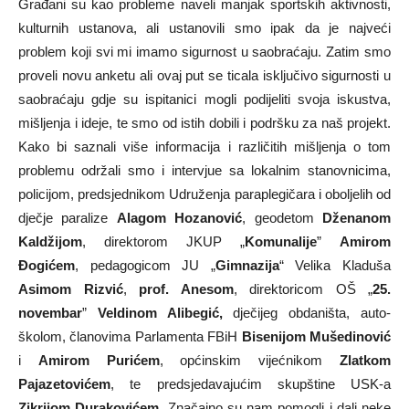
Građani su kao probleme naveli manjak sportskih aktivnosti,
kulturnih ustanova, ali ustanovili smo ipak da je najveći
problem koji svi mi imamo sigurnost u saobraćaju. Zatim smo
proveli novu anketu ali ovaj put se ticala isključivo sigurnosti u
saobraćaju gdje su ispitanici mogli podijeliti svoja iskustva,
mišljenja i ideje, te smo od istih dobili i podršku za naš projekt.
Kako bi saznali više informacija i različitih mišljenja o tom
problemu održali smo i intervjue sa lokalnim stanovnicima,
policijom, predsjednikom Udruženja paraplegičara i oboljelih od
dječje paralize
Alagom Hozanović
, geodetom
Dženanom
Kaldžijom
, direktorom JKUP „
Komunalije
”
Amirom
Đogićem
, pedagogicom JU „
Gimnazija
“ Velika Kladuša
Asimom Rizvić
,
prof. Anesom
, direktoricom OŠ „
25.
novembar
”
Veldinom Alibegić,
dječijeg obdaništa, auto-
školom, članovima Parlamenta FBiH
Bisenijom Mušedinović
i
Amirom Purićem
, općinskim vijećnikom
Zlatkom
Pajazetovićem
, te predsjedavajućim skupštine USK-a
Zikrijom Durakovićem
. Značajno su nam pomogli i dali neke