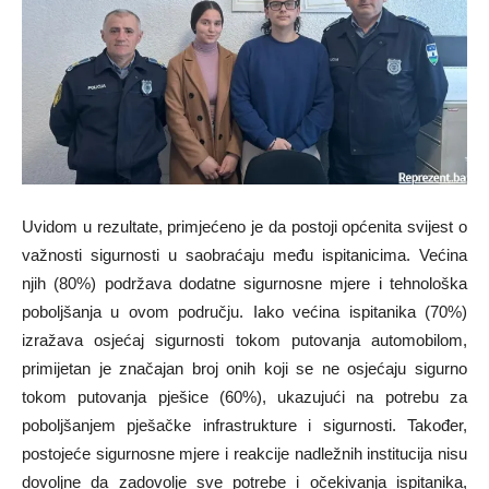
Uvidom u rezultate, primjećeno je da postoji općenita svijest o
važnosti sigurnosti u saobraćaju među ispitanicima. Većina
njih (80%) podržava dodatne sigurnosne mjere i tehnološka
poboljšanja u ovom području. Iako većina ispitanika (70%)
izražava osjećaj sigurnosti tokom putovanja automobilom,
primijetan je značajan broj onih koji se ne osjećaju sigurno
tokom putovanja pješice (60%), ukazujući na potrebu za
poboljšanjem pješačke infrastrukture i sigurnosti. Također,
postojeće sigurnosne mjere i reakcije nadležnih institucija nisu
dovoljne da zadovolje sve potrebe i očekivanja ispitanika,