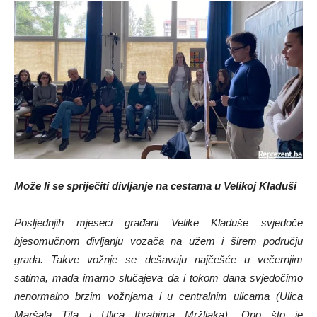
Može li se spriječiti divljanje na cestama u Velikoj Kladuši
Posljednjih mjeseci građani Velike Kladuše svjedoče
bjesomučnom divljanju vozača na užem i širem području
grada. Takve vožnje se dešavaju najčešće u večernjim
satima, mada imamo slučajeva da i tokom dana svjedočimo
nenormalno brzim vožnjama i u centralnim ulicama (Ulica
Maršala Tita i Ulica Ibrahima Mržljaka). Ono što je