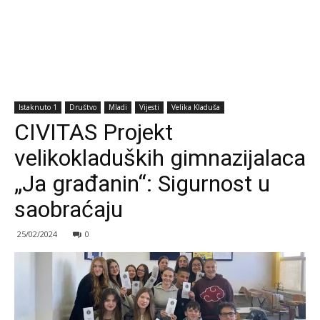
Istaknuto 1
Društvo
Mladi
Vijesti
Velika Kladuša
CIVITAS Projekt
velikokladuških gimnazijalaca
„Ja građanin“: Sigurnost u
saobraćaju
25/02/2024
0