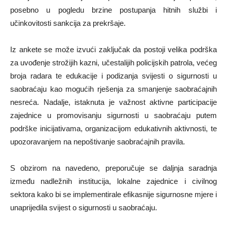
posebno u pogledu brzine postupanja hitnih službi i
učinkovitosti sankcija za prekršaje.
Iz ankete se može izvući zaključak da postoji velika podrška
za uvođenje strožijih kazni, učestalijih policijskih patrola, većeg
broja radara te edukacije i podizanja svijesti o sigurnosti u
saobraćaju kao mogućih rješenja za smanjenje saobraćajnih
nesreća. Nadalje, istaknuta je važnost aktivne participacije
zajednice u promovisanju sigurnosti u saobraćaju putem
podrške inicijativama, organizacijom edukativnih aktivnosti, te
upozoravanjem na nepoštivanje saobraćajnih pravila.
S obzirom na navedeno, preporučuje se daljnja saradnja
između nadležnih institucija, lokalne zajednice i civilnog
sektora kako bi se implementirale efikasnije sigurnosne mjere i
unaprijedila svijest o sigurnosti u saobraćaju.