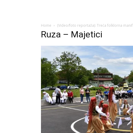
Home
(Video/foto reportaža): Treća folklorna manife
Ruza – Majetici