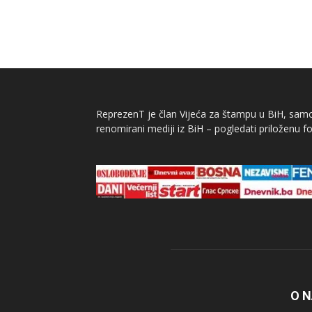
ReprezenT je član Vijeća za štampu u BiH, samor
renomirani mediji iz BiH – pogledati priloženu fo
O 