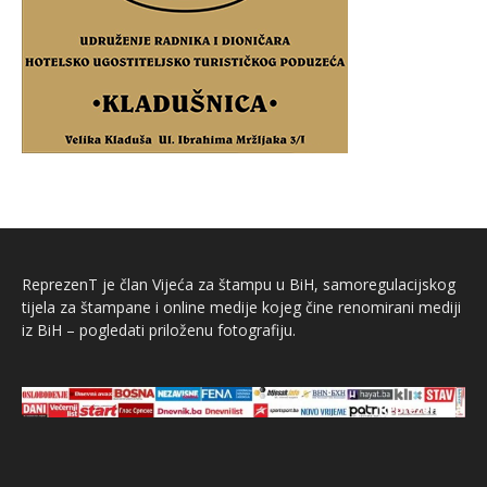
ReprezenT je član Vijeća za štampu u BiH, samoregulacijskog
tijela za štampane i online medije kojeg čine renomirani mediji
iz BiH – pogledati priloženu fotografiju.