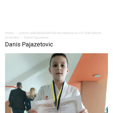
Home
Učešće velikokladuških Karate klubova na 19. Federalnom
prvenstvu
Danis Pajazetovic
Danis Pajazetovic