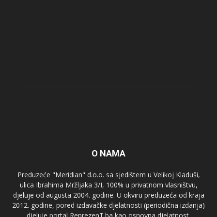
O NAMA
Preduzeće "Meridian" d.o.o. sa sjedištem u Velikoj Kladuši,
ulica Ibrahima Mržljaka 3/I, 100% u privatnom vlasništvu,
djeluje od augusta 2004. godine. U okviru preduzeća od kraja
2012. godine, pored izdavačke djelatnosti (periodična izdanja)
djeluje portal ReprezenT.ba kao osnovna djelatnost.