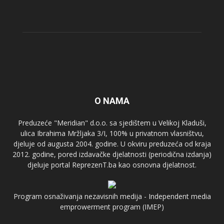
O NAMA
Preduzeće "Meridian" d.o.o. sa sjedištem u Velikoj Kladuši,
ulica Ibrahima Mržljaka 3/I, 100% u privatnom vlasništvu,
djeluje od augusta 2004. godine. U okviru preduzeća od kraja
2012. godine, pored izdavačke djelatnosti (periodična izdanja)
djeluje portal ReprezenT.ba kao osnovna djelatnost.
Program osnaživanja nezavisnih medija - Independent media
emprowerment program (IMEP)