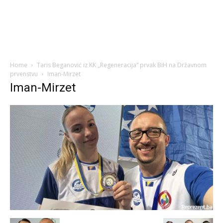
Home
Taris Beganović iz KK „Regeneracija“ prvak BiH na Državnom
prvenstvu
Iman-Mirzet
Iman-Mirzet