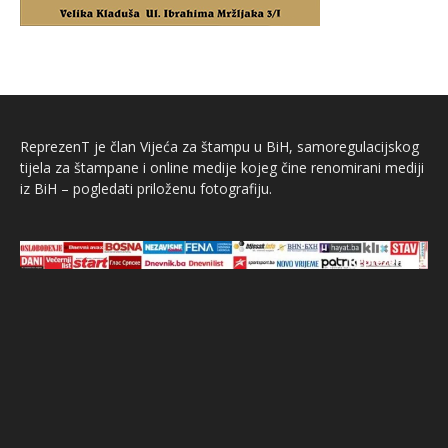
ReprezenT je član Vijeća za štampu u BiH, samoregulacijskog
tijela za štampane i online medije kojeg čine renomirani mediji
iz BiH – pogledati priloženu fotografiju.