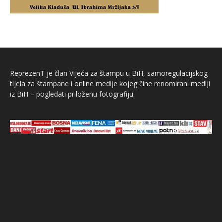
ReprezenT je član Vijeća za štampu u BiH, samoregulacijskog
tijela za štampane i online medije kojeg čine renomirani mediji
iz BiH – pogledati priloženu fotografiju.