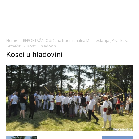
Home
REPORTAŽA: Održana tradicionalna Manifestacija „Prva kosa
Grmeča“
Kosci u hladovini
Kosci u hladovini