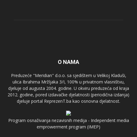
O NAMA
Preduzeće "Meridian" d.o.o. sa sjedištem u Velikoj Kladuši,
ulica Ibrahima Mržljaka 3/I, 100% u privatnom vlasništvu,
djeluje od augusta 2004. godine. U okviru preduzeća od kraja
2012. godine, pored izdavačke djelatnosti (periodična izdanja)
djeluje portal ReprezenT.ba kao osnovna djelatnost.
Program osnaživanja nezavisnih medija - Independent media
emprowerment program (IMEP)