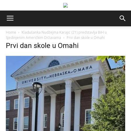
Home
Kladušanka Nudžejma Karajić (21) predstavlja BiH u
Sjedinjenim Američkim Državama
Prvi dan skole u Omahi
Prvi dan skole u Omahi