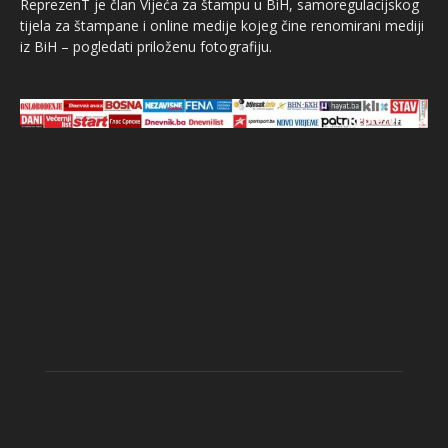
ReprezenT je član Vijeća za štampu u BiH, samoregulacijskog
tijela za štampane i online medije kojeg čine renomirani mediji
iz BiH – pogledati priloženu fotografiju.