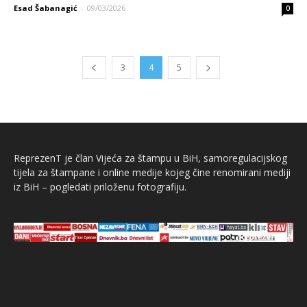
Esad Šabanagić
-
09/03/2026
0
3
4
5
ReprezenT je član Vijeća za štampu u BiH, samoregulacijskog
tijela za štampane i online medije kojeg čine renomirani mediji
iz BiH – pogledati priloženu fotografiju.