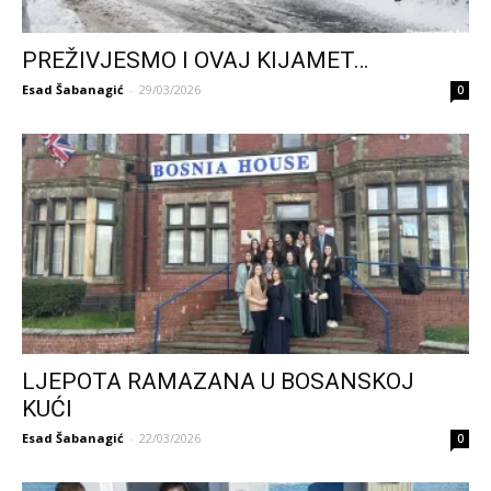
PREŽIVJESMO I OVAJ KIJAMET…
Esad Šabanagić
-
29/03/2026
0
LJEPOTA RAMAZANA U BOSANSKOJ
KUĆI
Esad Šabanagić
-
22/03/2026
0