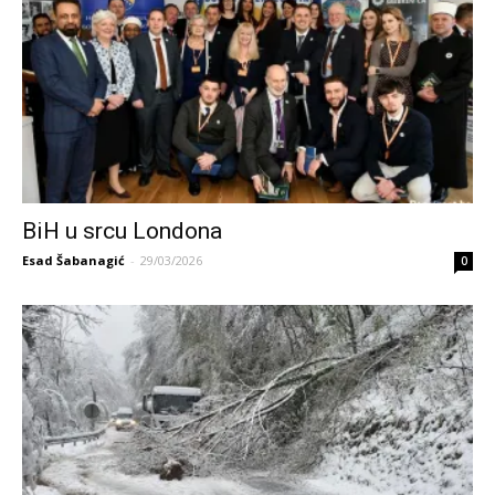
BiH u srcu Londona
Esad Šabanagić
-
29/03/2026
0