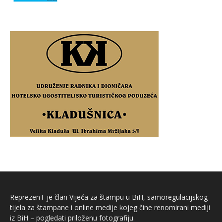
ReprezenT je član Vijeća za štampu u BiH, samoregulacijskog
tijela za štampane i online medije kojeg čine renomirani mediji
iz BiH – pogledati priloženu fotografiju.